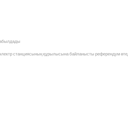
қабылдады
м электр станциясының құрылысына байланысты референдум өте