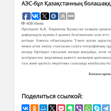
АЭС-бұл Қазақстанның болашаққа
408
Views
Президент Қ.К. Тоқаевтың Қазақстан халқына арнағ
референдум күнінің 6 қазанға белгіленгенін атап өтт
ретінде Алматы облысындағы Үлкен ауылы қарастыры
мекен атом электр стансысын салуға географиялық тұр
көздер біртіндеп таусылып жатқан жағдайда, атом э
келтірместен энергияның қажетті мөлшерін қамтамасы
таза және қауіпсіз энергетика саласында көшбасшы бо
Көпжасарова
Поделиться ссылкой: