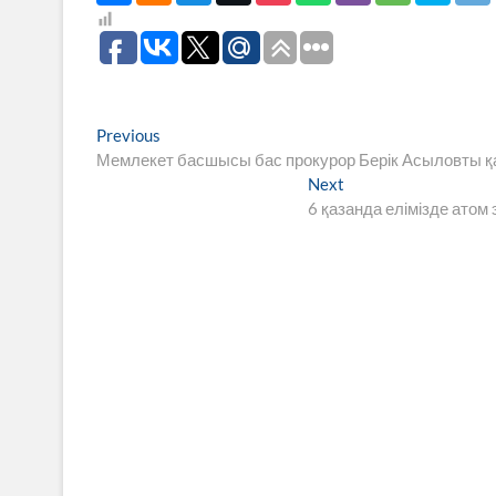
Навигация
Previous
Previous
post:
Мемлекет басшысы бас прокурор Берік Асыловты 
по
Next
Next
записям
post:
6 қазанда елімізде ато