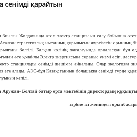
 сенімді қарайтын
ан биылғы Жолдауында атом электр станциясын салу бойынша өтет
і. Аталған стратегиялық нысанның құрылысын жүргізетін орынның бі
лғаны белгілі. Балқаш көлінің жағалауында орналасқан бұл ел
ғыдан өте қолайлы Электр энергиясына сұраныс үнемі өсіп, дәстүр
лектр станциялары сенімді шешімге айналады. Олар экологияға зи
з ете алады. АЭС-бұл Қазақстанның болашаққа сенімді түрде қара
луының кепілі.
 Аружан- Болтай батыр орта мектебінің директордың құқықт
тәрбие ісі жөніндегі орынбасар