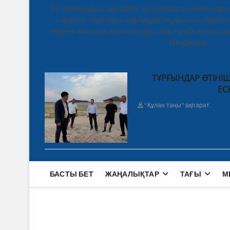
93 ViewsҚұрылтай-2026: теледебаттан кейін парти
«Әділет» партиясы өңірлердегі жұмысын «Әділетт
керуені аясында жалғастырды. Қостанай облысынд
Меңдіқара,…
ТҰРҒЫНДАР ӨТІНІШ
ЕС
"Құлан таңы" ақпарат.
БАСТЫ БЕТ
ЖАҢАЛЫҚТАР
ТАҒЫ
М