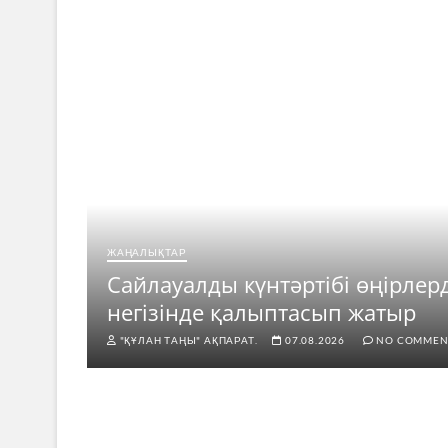
ЖАҢАЛЫҚТАР
ар
Сайлауалды күнтәртібі өңірлер
негізінде қалыптасып жатыр
"ҚҰЛАН ТАҢЫ" АҚПАРАТ.
07.08.2026
NO COMMEN