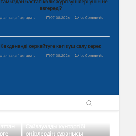
 тамыздан бастап көлік жүргізушілері үшін не
өзгереді?
ұлан таңы" ақпарат.
07.08.2026
No Comments
Көкдөненді көркейтуге көп күш салу керек
ұлан таңы" ақпарат.
07.08.2026
No Comments
баттан
Сайлауалды күнтәртібі
рге
өңірлердің сұранысы