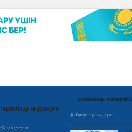
Сайлауалды күнтәртібі
 партиялар өңірлерге
"Құлан таңы" ақпарат.
No Comments