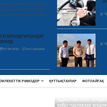
25
ялар өңірлерге қайта оралды
і Қазақстан үшін» мобильді
"Қ
а керуеннің бағыты Ұзынкөл,
І ЕСКЕРІЛДІТҰРҒЫНДАР
КЕРІЛДІ
"Қ
07.08.2026
No Comments
ЕМЛЕКЕТТІК РӘМІЗДЕР
ҚҰТТЫҚТАУЛАР
ФОТОАЙҒАҚ
Құрылтай-2026: теледе
кейін партиялар өңірле