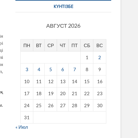
КҮНТІЗБЕ
АВГУСТ 2026
ін
рі
ПН
ВТ
СР
ЧТ
ПТ
СБ
ВС
ді
1
2
лі
ян
3
4
5
6
7
8
9
п,
10
11
12
13
14
15
16
ық
17
18
19
20
21
22
23
ы.
24
25
26
27
28
29
30
31
« Июл