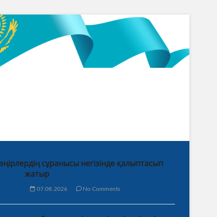
 өңірлердің сұранысы негізінде қалыптасып
жатыр
07.08.2026
No Comments