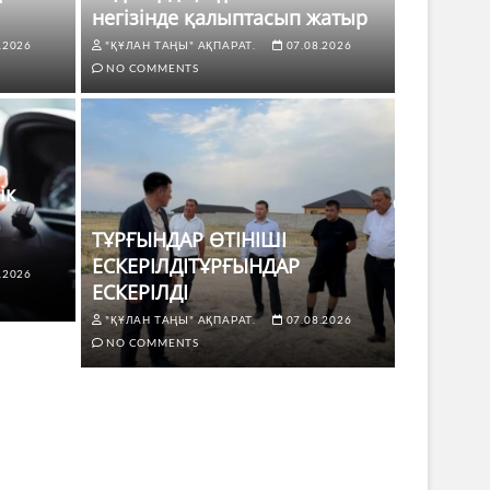
негізінде қалыптасып жатыр
.2026
"ҚҰЛАН ТАҢЫ" АҚПАРАТ.
07.08.2026
NO COMMENTS
ік
ТҰРҒЫНДАР ӨТІНІШІ
ЕСКЕРІЛДІТҰРҒЫНДАР
.2026
ЖАҢАЛЫҚТ
ЕСКЕРІЛДІ
 көлік жүргізушілері үшін не
ТҰРҒЫ
"ҚҰЛАН ТАҢЫ" АҚПАРАТ.
07.08.2026
ЕСКЕР
NO COMMENTS
8.2026
NO COMMENTS
"ҚҰЛАН Т