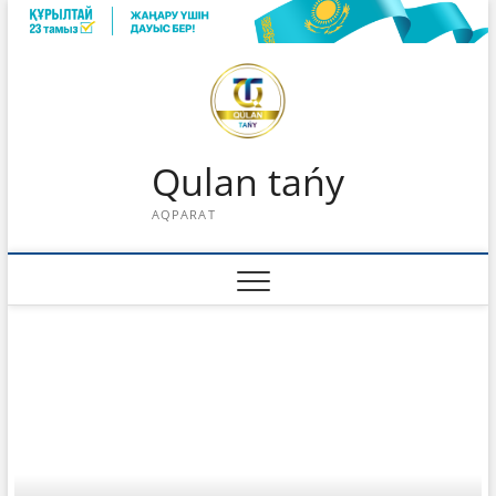
Skip
to
content
Qulan tańy
AQPARAT