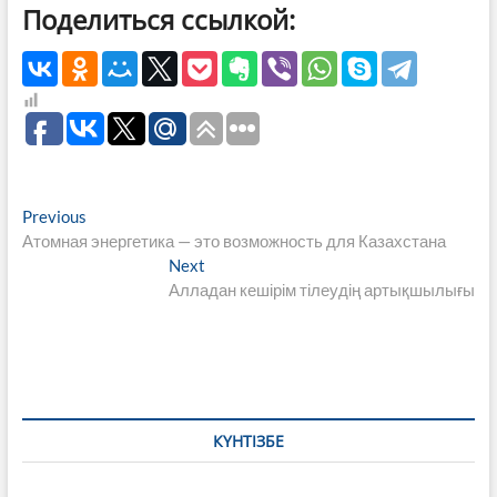
Поделиться ссылкой:
Навигация
Previous
Previous
post:
Атомная энергетика — это возможность для Казахстана
по
Next
Next
записям
post:
Алладан кешірім тілеудің артықшылығы
КҮНТІЗБЕ