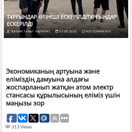
ТҰРҒЫНДАР ӨТІНІШІ ЕСКЕРІЛДІТҰРҒЫНДАР
ЕСКЕРІЛДІ
"ҚҰЛАН ТАҢЫ" АҚПАРАТ.
07.08.2026
NO COMMENTS
Экономиканың артуына және
еліміздің дамуына алдағы
жоспарланып жатқан атом электр
стансасы құрылысының еліміз үшін
маңызы зор
313
Views