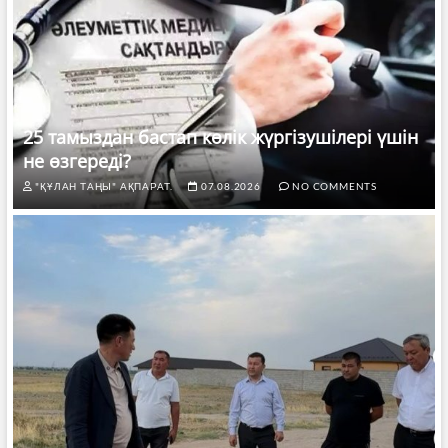
25 тамыздан бастап көлік жүргізушілері үшін
не өзгереді?
"ҚҰЛАН ТАҢЫ" АҚПАРАТ.
07.08.2026
NO COMMENTS