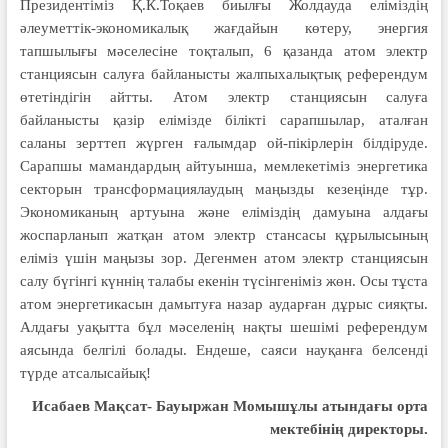
Президентіміз Қ.К.Тоқаев биылғы Жолдауда еліміздің
әлеуметтік-экономикалық жағдайын көтеру, энергия
тапшылығы мәселесіне тоқталып, 6 қазанда атом электр
станциясын салуға байланысты жалпыхалықтық референдум
өтетіндігін айтты. Атом электр станциясын салуға
байланысты қазір елімізде білікті сарапшылар, аталған
саланы зерттеп жүрген ғалымдар ой-пікірлерін білдіруде.
Сарапшы мамандардың айтуынша, мемлекетіміз энергетика
секторын трансформациялаудың маңызды кезеңінде тұр.
Экономиканың артуына және еліміздің дамуына алдағы
жоспарланып жатқан атом электр стансасы құрылысының
еліміз үшін маңызы зор. Дегенмен атом электр станциясын
салу бүгінгі күннің талабы екенін түсінгеніміз жөн. Осы тұста
атом энергетикасын дамытуға назар аударған дұрыс сияқты.
Алдағы уақытта бұл мәселенің нақты шешімі референдум
аясында белгілі болады. Ендеше, саяси науқанға белсенді
түрде атсалысайық!
Исабаев Мақсат- Бауыржан Момышұлы атындағы орта
мектебінің директоры.