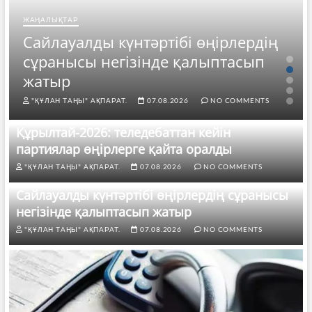
ЖАҢАЛЫҚТАР
Сайлауалды күнтәртібі өңірлердің
сұранысы негізінде қалыптасып
жатыр
"ҚҰЛАН ТАҢЫ" АҚПАРАТ.
07.08.2026
NO COMMENTS
Құрылтай-2026: теледебаттан кейін
партиялар өңірлерге қайта оралды
"ҚҰЛАН ТАҢЫ" АҚПАРАТ.
07.08.2026
NO COMMENTS
Сайлауалды күнтәртібі өңірлердің сұранысы
негізінде қалыптасып жатыр
"ҚҰЛАН ТАҢЫ" АҚПАРАТ.
07.08.2026
NO COMMENTS