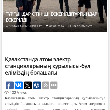
ТҰРҒЫНДАР ӨТІНІШІ ЕСКЕРІЛДІТҰРҒЫНДАР
ЕСКЕРІЛДІ
"ҚҰЛАН ТАҢЫ" АҚПАРАТ.
07.08.2026
NO COMMENTS
Қазақстанда атом электр
станцияларының құрылысы-бұл
еліміздің болашағы
432
Views
Қазақстанда атом электр станцияларының құрылысы-бұл
еліміздің болашағына салынған инвестиция. Атом энергиясы
сенімді ғана емес, сонымен қатар заманауи