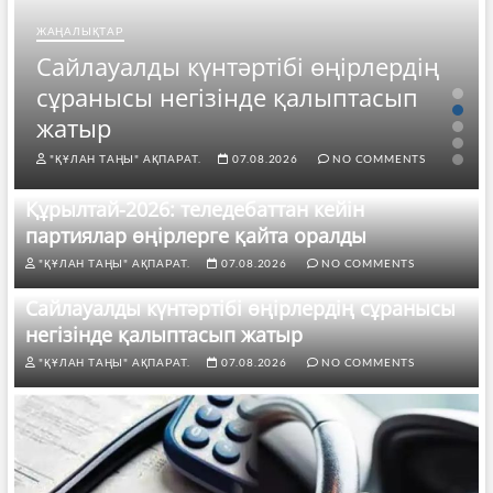
ЖАҢАЛЫҚТАР
Сайлауалды күнтәртібі өңірлердің
сұранысы негізінде қалыптасып
жатыр
"ҚҰЛАН ТАҢЫ" АҚПАРАТ.
07.08.2026
NO COMMENTS
Құрылтай-2026: теледебаттан кейін
партиялар өңірлерге қайта оралды
"ҚҰЛАН ТАҢЫ" АҚПАРАТ.
07.08.2026
NO COMMENTS
Сайлауалды күнтәртібі өңірлердің сұранысы
негізінде қалыптасып жатыр
"ҚҰЛАН ТАҢЫ" АҚПАРАТ.
07.08.2026
NO COMMENTS