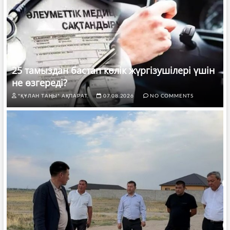
25 тамыздан бастап көлік жүргізушілері үшін
не өзгереді?
"ҚҰЛАН ТАҢЫ" АҚПАРАТ.
07.08.2026
NO COMMENTS