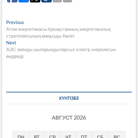
Навигация
Previous
Previous
post:
Атом энергетикасы-Қазақстанның энергетикалық
по
стратегиясының маңызды бөлігі.
записям
Next
Next
post:
АЭС зиянды шығарындыларсыз электр энергиясын
өндіреді
КҮНТІЗБЕ
АВГУСТ 2026
ПН
ВТ
СР
ЧТ
ПТ
СБ
ВС