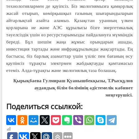
технологиялармен де қауіпсіз. Біз экологиямызға қамқорлық
жасай отырып, көмірқышқыл газының шығарындыларын
айтарлықтай азайта аламыз. Қазақстан уранның үлкен
қорларына ие және АЭС құрылысы бізге энергетикалық
тәуелсіздік үшін өз ресурстарымызды пайдалануға мүмкіндік
береді. Бұл шешім жаңа жұмыс орындарын ашады,
инвестиция тартады және инфрақұрылымды жақсартады. Ең
бастысы, біз барлық азаматтар үшін үзіліс пен бағаның өсу
қаупінсіз тұрақты электрмен жабдықтауды қамтамасыз
етеміз. Алда-тұрақты және экологиялық таза болашақ.
Қырықбаева Гулмираш Қуанышбекқызы, Т.Рысқұлов
аудандық білім бөлімінің әдістемелік кабинет
меңгерушісі.
Поделиться ссылкой: