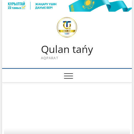
Skip
to
content
Qulan tańy
AQPARAT