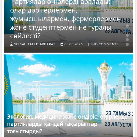
Партиялар өңірлерді аралады:
олар дәрігерлермен,
жұмысшылармен, фермерлермен
және студенттермен не туралы
сөйлесті?
"ҚҰЛАН ТАҢЫ" АҚПАРАТ.
05.08.2026
NO COMMENTS
Экология, медицина және өндіріс: өңірлерде
партияларды қандай тақырыптар
тоғыстырды?