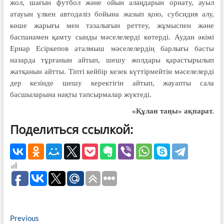
жол, шағын футбол және ойын алаңдарын орнату, ауыл
атауын үлкен автодәліз бойына жазып қою, субсидия алу,
көше жарығы мен тазалығын реттеу, жұмыспен және
баспанамен қамту сынды мәселелерді көтерді. Аудан әкімі
Ернар Есіркепов аталмыш мәселелердің барлығы басты
назарда тұрғанын айтып, шешу жолдары қарастырылып
жатқанын айтты. Тіпті кейбір кезек күттірмейтін мәселелерді
дер кезінде шешу керектігін айтып, жауапты сала
басшыларына нақты тапсырмалар жүктеді.
«Құлан таңы» ақпарат.
Поделиться ссылкой:
Навигация
Previous
Previous