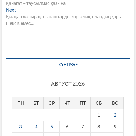
post:
Қанағат – таусылмас қазына
по
Next
Next
записям
post:
Қылқан жапырақты ағаштарды қорғайық, олардың қоры
шексіз емес…
КҮНТІЗБЕ
АВГУСТ 2026
ПН
ВТ
СР
ЧТ
ПТ
СБ
ВС
1
2
3
4
5
6
7
8
9