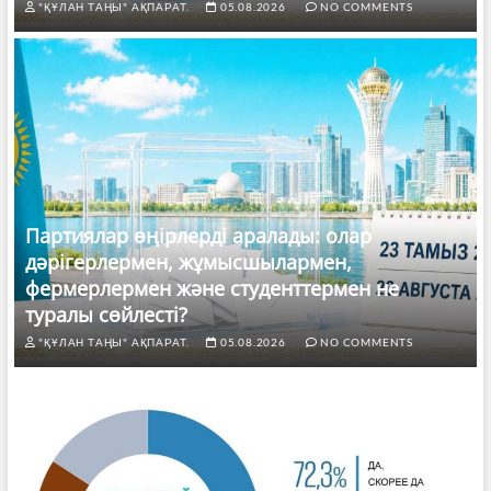
"ҚҰЛАН ТАҢЫ" АҚПАРАТ.
05.08.2026
NO COMMENTS
Партиялар өңірлерді аралады: олар
дәрігерлермен, жұмысшылармен,
фермерлермен және студенттермен не
туралы сөйлесті?
"ҚҰЛАН ТАҢЫ" АҚПАРАТ.
05.08.2026
NO COMMENTS