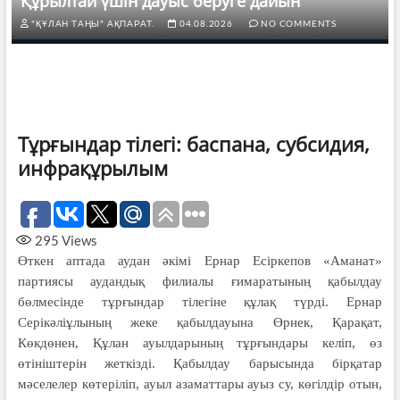
Құрылтай үшін дауыс беруге дайын
"ҚҰЛАН ТАҢЫ" АҚПАРАТ.
04.08.2026
NO COMMENTS
Тұрғындар тілегі: баспана, субсидия,
инфрақұрылым
295
Views
Өткен аптада аудан әкімі Ернар Есіркепов «Аманат»
партиясы аудандық филиалы ғимаратының қабылдау
бөлмесінде тұрғындар тілегіне құлақ түрді. Ернар
Серікәліұлының жеке қабылдауына Өрнек, Қарақат,
Көкдөнен, Құлан ауылдарының тұрғындары келіп, өз
өтініштерін жеткізді. Қабылдау барысында бірқатар
мәселелер көтеріліп, ауыл азаматтары ауыз су, көгілдір отын,