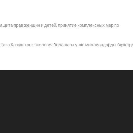
защита прав женщин и детей, принятие комплексных мер по
аза Қазақстан» экология болашағы үшін миллиондарды біріктір