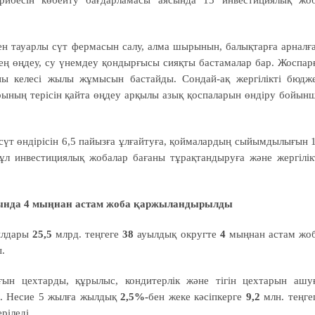
ауарлы сүт фермасын салу, алма шырынын, балықтарға арналғ
ең өңдеу, су үнемдеу қондырғысы сияқты бастамалар бар. Жоспар
ны келесі жылы жұмысын бастайды. Сондай-ақ жергілікті бюдж
рының терісін қайта өңдеу арқылы азық қоспаларын өндіру бойын
 өндірісін 6,5 пайызға ұлғайтуға, қоймалардың сыйымдылығын 
бұл инвестициялық жобалар бағаны тұрақтандыруға және жергілік
ында 4 мыңнан астам жоба қаржыландырылды
ылдары
25,5
млрд. теңгеге
38
ауылдық округте
4
мыңнан астам жо
.
ын цехтарды, құрылыс, кондитерлік және тігін цехтарын ашу
а. Несие 5 жылға жылдық
2,5%-
бен жеке кәсіпкерге
9,2
млн. теңге
ріледі.