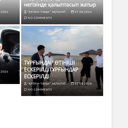
негізінде қалыптасып жатыр
.2026
"ҚҰЛАН ТАҢЫ" АҚПАРАТ.
07.08.2026
NO COMMENTS
ік
ТҰРҒЫНДАР ӨТІНІШІ
ЕСКЕРІЛДІТҰРҒЫНДАР
.2026
ЖАҢАЛЫҚТ
ЕСКЕРІЛДІ
 көлік жүргізушілері үшін не
ТҰРҒЫ
"ҚҰЛАН ТАҢЫ" АҚПАРАТ.
07.08.2026
ЕСКЕР
NO COMMENTS
8.2026
NO COMMENTS
"ҚҰЛАН Т