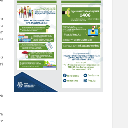
ан
ға
ет
ша
10
ті
ба
ға
ге