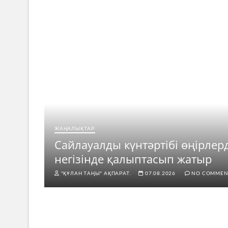
ЖАҢАЛЫҚТАР
ар
Сайлауалды күнтәртібі өңірлер
негізінде қалыптасып жатыр
"ҚҰЛАН ТАҢЫ" АҚПАРАТ.
07.08.2026
NO COMMEN