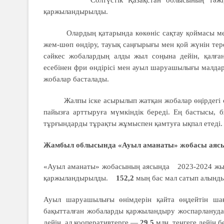
қаржыландырылды.
Олардың қатарында көкөніс сақтау қоймасы мен т
жем-шөп өндіру, тауық саңғырығы мен қой жүнін тер
сәйкес жобалардың алды жыл соңына дейін, қалға
есебінен фри өндірісі мен ауыл шаруашылығы малда
жобалар басталады.
Жалпы іске асырылып жатқан жобалар өңірдегі сүт
пайызға арттыруға мүмкіндік береді. Ең бастысы, 
тұрғындарды тұрақты жұмыспен қамтуға ықпал етеді.
Жамбыл облысында «Ауыл аманаты» жобасы аяс
«Ауыл аманаты» жобасының аясында 2023-2024 ж
қаржыландырылды.
152,2
мың бас мал сатып алынды
Ауыл шаруашылығы өнімдерін қайта өңдейтін шағ
бақытталған жобаларды қаржыландыру жоспарлануд
дейін, ал кооперативтерге —
29,5
млн. теңгеге дейін бе