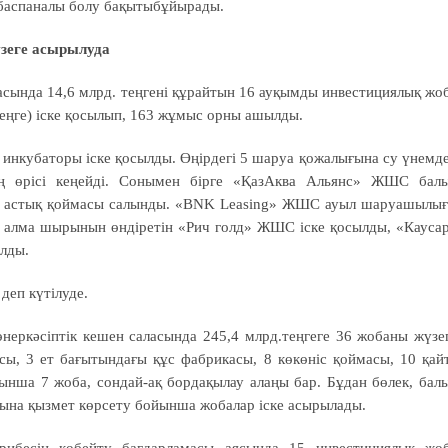
баспаналы болу бақытыбұйырады.
зеге асырылуда
да 14,6 млрд. теңгені құрайтын 16 ауқымды инвестициялық жо
 теңге) іске қосылып, 163 жұмыс орны ашылды.
кубаторы іске қосылды. Өңірдегі 5 шаруа қожалығына су үнемд
інің өрісі кеңейді. Сонымен бірге «ҚазАква Альянс» ЖШС бал
 астық қоймасы салынды. «BNK Leasing» ЖШС ауыл шаруашылы
қ, алма шырынын өндіретін «Рич голд» ЖШС іске қосылды, «Кауса
лды.
еп күтілуде.
сіптік кешен саласында 245,4 млрд.теңгеге 36 жобаны жүзе
сы, 3 ет бағытындағы құс фабрикасы, 8 көкөніс қоймасы, 10 қай
ынша 7 жоба, сондай-ақ бордақылау алаңы бар. Бұдан бөлек, бал
на қызмет көрсету бойынша жобалар іске асырылады.
н көбейту бағдарламасы аясында 15 инвестициялық жо