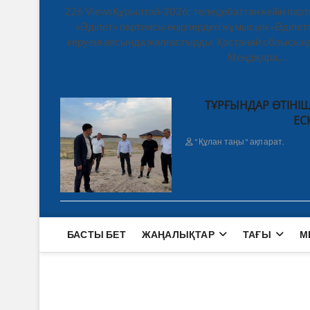
226 ViewsҚұрылтай-2026: теледебаттан кейін парт
«Әділет» партиясы өңірлердегі жұмысын «Әділетт
керуені аясында жалғастырды. Қостанай облысынд
Меңдіқара,…
ТҰРҒЫНДАР ӨТІНІШ
ЕС
"Құлан таңы" ақпарат.
БАСТЫ БЕТ
ЖАҢАЛЫҚТАР
ТАҒЫ
М