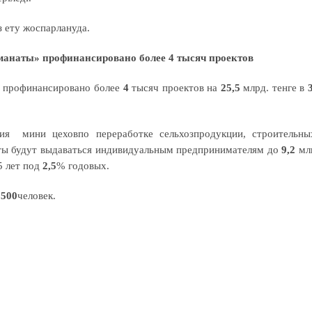
 ету жоспарлануда.
манаты» профинансировано более 4 тысяч проектов
х профинансировано более
4
тысяч проектов на
25,5
млрд. тенге в
ия мини цеховпо переработке сельхозпродукции, строительны
ут выдаваться индивидуальным предпринимателям до
9,2
мл
5 лет под
2,5
% годовых.
1500
человек.