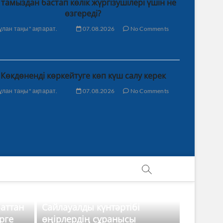
 тамыздан бастап көлік жүргізушілері үшін не
өзгереді?
ұлан таңы" ақпарат.
07.08.2026
No Comments
Көкдөненді көркейтуге көп күш салу керек
ұлан таңы" ақпарат.
07.08.2026
No Comments
баттан
Сайлауалды күнтәртібі
рге
өңірлердің сұранысы