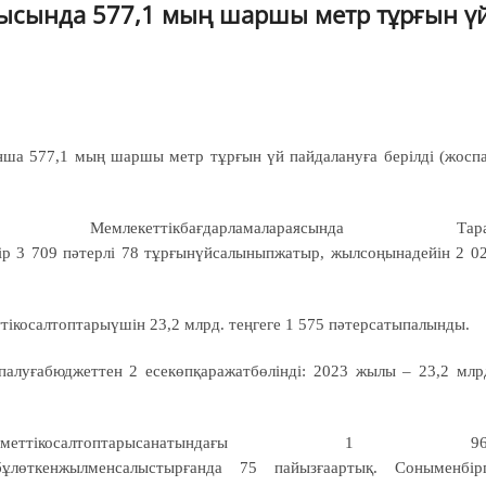
сында 577,1 мың шаршы метр тұрғын ү
а 577,1 мың шаршы метр тұрғын үй пайдалануға берілді (жосп
ізілуде. Мемлекеттікбағдарламалараясында Тара
зір 3 709 пәтерлі 78 тұрғынүйсалыныпжатыр, жылсоңынадейін 2 0
ікосалтоптарыүшін 23,2 млрд. теңгеге 1 575 пәтерсатыпалынды.
луғабюджеттен 2 есекөпқаражатбөлінді: 2023 жылы – 23,2 млр
алықтыңәлеуметтікосалтоптарысанатындағы 1 96
 бұлөткенжылменсалыстырғанда 75 пайызғаартық. Соныменбір