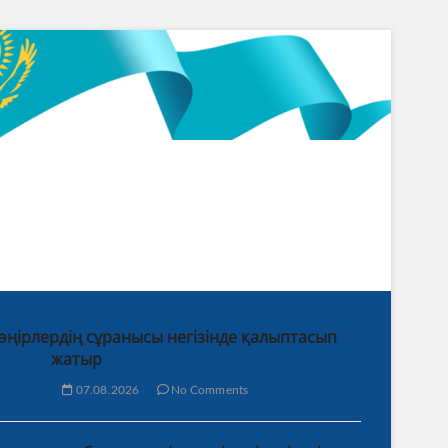
 өңірлердің сұранысы негізінде қалыптасып
жатыр
07.08.2026
No Comments