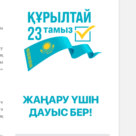
ба
еу
ық
ғы
р»
ге
та
ық
ба