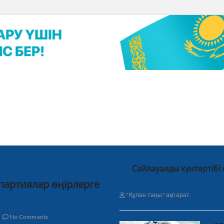
Сайлауалды күнтәртібі
 партиялар өңірлерге
"Құлан таңы" ақпарат.
No Comments