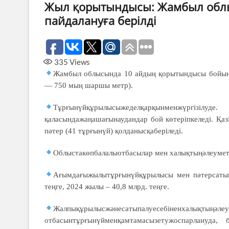
Жыл қорытындысы: Жамбыл облы
пайдалануға берілді
335
Views
Жамбыл облысында 10 айдың қорытындысы бойынш
— 750 мың шаршы метр).
Тұрғынүйқұрылысыжеделқарқынменжүрг
қаласындажаңашағынаудандар бой көтеріпкеледі. Қа
пәтер (41 тұрғынүй) қолданысқаберіледі.
Облыстакөпбалалыотбасылар мен халықтыңәлеуметт
Ағымдағыжылытұрғынүйқұрылысы мен пәтерсатыпа
теңге, 2024 жылы – 40,8 млрд. теңге.
Жалпықұрылысжәнесатыпалуесебіненх
отбасынтұрғынүйменқамтамасызетужоспарлануда,