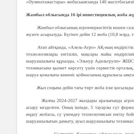
«Әулиеатажастары» жобасыаясында 140 жасотбасыға
Жамбыл облысында 16 ірі инвестициялық жоба жү
Жамбыл облысының агроөнеркәсіптік кешен саласын
жүзеге асырылуда. Бүгінге дейін 12 жоба (10,8 млрд.
Атап айтқанда, «Алель-Агро» АҚ-ның өндірістік ин
технологиялары енгізіліп, мақсары майы өндіріс
шаруашылығы құрылды, «Эльнур Адильгрупп» ЖШС
техникасына қызмет көрсету үшін сервистік орталы
шаруа қожалығы көкөніс қоймасының құрылысы аяқта
Жыл соңына дейін тағы төрт жоба іске қосылады д
Жалпы 2024-2027 жылдары аралығында агроөнеркә
асыру көзделген. Оның ішінде, 5 тауарлы сүт ферма
өңдеу жобасы, су үнемдеу технологиясын енгізу бой
шаруашылығын дамыту, ауыл шаруашылығы техникасы
Солтүстік Қазақстан облысының тәжірибесі