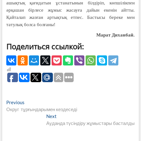
ашықтық қағидатын ұстанатынын білдіріп, көпшілікпен
әрқашан бірлесе жұмыс жасауға дайын екенін айтты.
Қайталап жазған артықтық етпес. Бастысы береке мен
татулық болса болғаны!
Марат Диханбай.
Поделиться ссылкой:
Навигация
Previous
Previous
post:
Округ тұрғындарымен кездеседі
по
Next
Next
записям
post:
Ауданда түсіндіру жұмыстары басталды