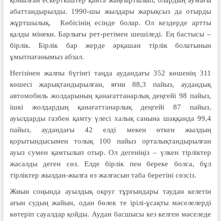
қойылған ескерткіштер қайта жаңғыртылып, олардың аумағы
абаттандырылды. 1990-шы жылдары жарықсыз да отырды
жұртшылық. Көбісінің есінде болар. Ол кездерде артты
қалды мінеки. Барлығы рет-ретімен шешіледі. Ең бастысы –
бірлік. Бірлік бар жерде әрқашан тірлік болатынын
ұмытпағанымыз абзал.
Негізінен жалпы бүгінгі таңда аудандағы 352 көшенің 311
көшесі жарықтандырылған, яғни 88,3 пайыз, аудандық
автомобиль жолдарының қанағаттанарлық деңгейі 98 пайыз,
ішкі жолдардың қанағаттанарлық деңгейі 87 пайыз,
ауылдарды газбен қамту үлесі халық санына шаққанда 99,4
пайыз, аудандағы 42 елді мекен өткен жылдың
қорытындысымен толық 100 пайыз орталықтандырылған
ауыз сумен қамтылып отыр. Ол дегеніңіз – үлкен тірліктер
жасалды деген сөз. Елде бірлік пен береке болса, бұл
тірліктер жылдан-жылға өз жалғасын таба беретіні сөзсіз.
Жиын соңында ауылдық округ тұрғындары таудан келетін
ағын судың жайын, одан бөлек те ірілі-ұсақты мәселелерді
көтеріп сауалдар қойды. Аудан басшысы кез келген мәселеде