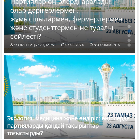
Партиялар өңірлерді аралады:
олар дәрігерлермен,
жұмысшылармен, фермерлермен
және студенттермен не туралы
сөйлесті?
"ҚҰЛАН ТАҢЫ" АҚПАРАТ.
05.08.2026
NO COMMENTS
Экология, медицина және өндіріс: өңірлерде
партияларды қандай тақырыптар
тоғыстырды?