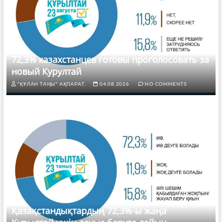
72,3% казахстанцев готовы проголосовать за
новый Курултай
"ҚҰЛАН ТАҢЫ" АҚПАРАТ.
04.08.2026
NO COMMENTS
Қазақстандықтардың 72,3%-ы жаңа