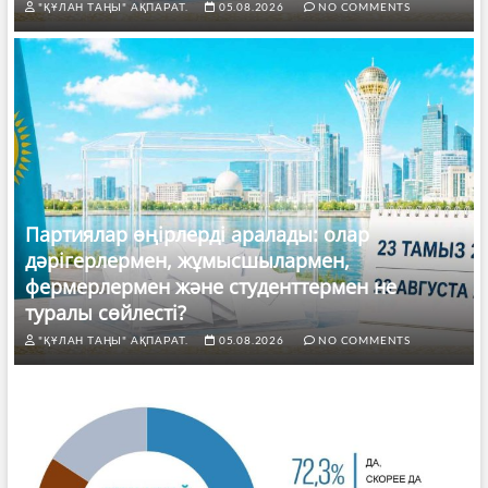
"ҚҰЛАН ТАҢЫ" АҚПАРАТ.
05.08.2026
NO COMMENTS
Партиялар өңірлерді аралады: олар
дәрігерлермен, жұмысшылармен,
фермерлермен және студенттермен не
туралы сөйлесті?
"ҚҰЛАН ТАҢЫ" АҚПАРАТ.
05.08.2026
NO COMMENTS