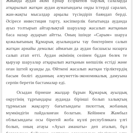
Жиында аудан әкімі Ернар Есіркепов барлық салаларда
атқарылып жатқан аудан аумағындағы оңды істерді саралап,
жан-жақты мысалдар арқылы түсіндіріп баяндап берді.
Әсіресе инвестиция тарту, кәсіпкерлік бағытында ауданда
ауыз толтырып айтарлықтай шаруалар жасалып жатқанын
баса назар аударып айтты. Оның ішінде «Сарым» шаруа
қожалығының Құмарық ауылындағы тау бөктерінен салып
жатқан арнайы демалыс аймағын да аудан басшысы назарға
салып атап өтті. Аудан әкімінің сөзінен бұдан бөлек те
қыруар шаруалар атқарылып жатқанын көпшілік естіді және
оған іштей қуанды да. Өйткені жасалып жатқан тірліктердің
басым бөлігі ауданның әлеуметтік-экономикалық дамуына
серпін беретін бастамалар еді.
Осыдан бірнеше жылдар бұрын Құмарық ауылдық
округінің тұрғындары ауданда бірінші болып халықтың
тұрмысын жақсарту бағытындағы пилоттық жобаның
мүмкіндігін пайдаланған болатын. Кейіннен Жамбыл
облысындағы осы бірегей жоба күллі республикаға үлгі
болып, оның атауы «Ауыл аманаты» деп аталып, бұл