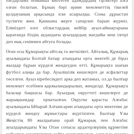
бағдарлама бойынша көптеген адамдардың тірліктері алға
озған болатын. Бұның бәрі әрине мемлекеттің тікелей
қолдауының арқасында іске асырылды. Соны дұрыстап
түсінген жөн. Қаншама жерге сапарлап барып жүрміз.
Еліміздегі өзге облыстардың кейбір ауыл-аймақтарына
қарағанда біздің аудандағы ауылдардың жағдайы көш ілгері
деп нық сеніммен айтуға болады.
Оған осы Құмарықты айтсақ та жеткілікті. Айталық, Құмарық
ауылындағы Болтай батыр атындағы орта мектебі де біраз
жылдар бұрын күрделі жөндеуден өтті. Құмарықта шағын
футбол алаңы да бар. Ауылішілік көшелерге де асфальттар
төселген. Ауыл кіребесіндегі арка деп жатамыз, ол да былтыр
мемлекет есебінен қаржыландырылып, жөнделді. Құмарықта
балалар бақшасы бар. Ауылдық округтегі көшелерге де
жарықшамдар орнатылған. Округке қарасты Алғабас
ауылындағы Ыбырай Алтынсарин атындағы орта мектепке де
күрделі жөндеу жұмыстары жүргізілген. Былтыр Ұлы
Жеңістің 80 жылдығына орай Құмарық пен Алғабас
ауылдарындағы Ұлы Отан соғысы ардагерлерінің құрметіне