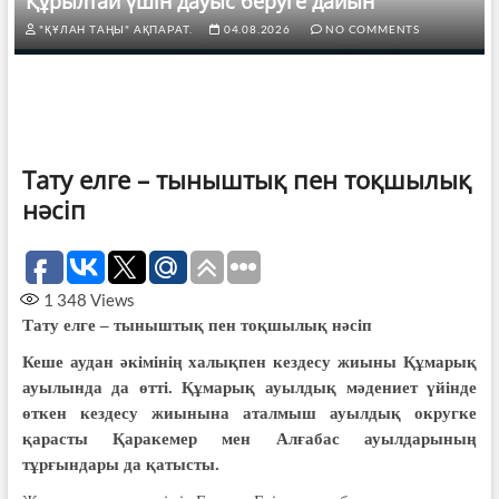
Құрылтай үшін дауыс беруге дайын
"ҚҰЛАН ТАҢЫ" АҚПАРАТ.
04.08.2026
NO COMMENTS
Тату елге – тыныштық пен тоқшылық
нәсіп
1 348
Views
Тату елге – тыныштық пен тоқшылық нәсіп
Кеше аудан әкімінің халықпен кездесу жиыны Құмарық
ауылында да өтті. Құмарық ауылдық мәдениет үйінде
өткен кездесу жиынына аталмыш ауылдық округке
қарасты Қаракемер мен Алғабас ауылдарының
тұрғындары да қатысты.