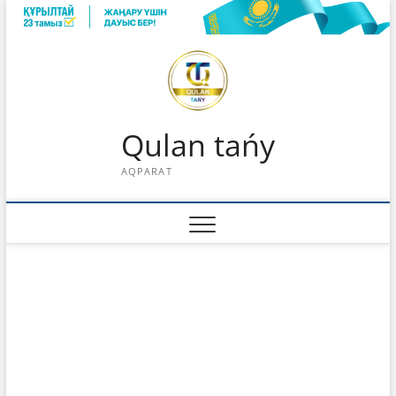
Skip
to
content
Qulan tańy
AQPARAT