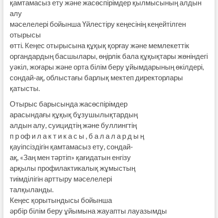
қамтамасыз ету және жасөспірімдер қылмысының алдын
алу
мәселелері бойынша Үйлестіру кеңесінің кеңейтілген
отырысы
өтті. Кеңес отырысына құқық қорғау және мемлекеттік
органдардың басшылары, өңірлік бала құқықтары жөніндегі
уәкіл, жоғары және орта білім беру ұйымдарының өкілдері,
сондай-ақ, облыстағы барлық мектеп директорлары
қатысты.
Отырыс барысында жасөспірімдер
арасындағы құқық бұзушылықтардың
алдын алу, суицидтің және буллингтің
п р оф и л а к т и к а с ы , б а л а л а р д ы ң
қауіпсіздігін қамтамасыз ету, сондай-
ақ, «Заң мен тәртіп» қағидатын енгізу
арқылы профилактикалық жұмыстың
тиімділігін арттыру мәселелері
талқыланды.
Кеңес қорытындысы бойынша
әрбір білім беру ұйымына жауапты лауазымды