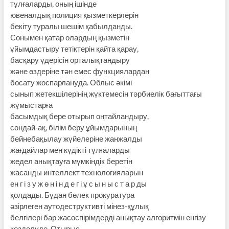
тұлғаларды, оның ішінде
ювеналдық полиция қызметкерлерін
бекіту туралы шешім қабылданды.
Сонымен қатар олардың қызметін
ұйымдастыру тетіктерін қайта қарау,
басқару үдерісін орталықтандыру
және өздеріне тән емес функциялардан
босату жоспарлануда. Облыс әкімі
сынып жетекшілерінің жүктемесін тәрбиелік бағыттағы
жұмыстарға
басымдық бере отырып оңтайландыру,
сондай-ақ, білім беру ұйымдарының
бейнебақылау жүйелеріне жанжалды
жағдайлар мен күдікті тұлғаларды
жедел анықтауға мүмкіндік беретін
жасанды интеллект технологияларын
ен г і з у ж ө н і н д е г і ұ с ы н ы с т а р ды
қолдады. Бұдан бөлек прокуратура
әзірлеген аутодеструктивті мінез-құлық
белгілері бар жасөспірімдерді анықтау алгоритмін енгізу
көзделуде. Отырыс