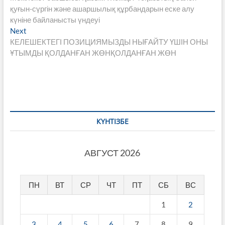
по
қуғын-сүргін және ашаршылық құрбандарын еске алу
записям
күніне байланысты үндеуі
Next
Next
post:
КЕЛЕШЕКТЕГІ ПОЗИЦИЯМЫЗДЫ НЫҒАЙТУ ҮШІН ОНЫ
ҰТЫМДЫ ҚОЛДАНҒАН ЖӨНҚОЛДАНҒАН ЖӨН
КҮНТІЗБЕ
АВГУСТ 2026
ПН
ВТ
СР
ЧТ
ПТ
СБ
ВС
1
2
3
4
5
6
7
8
9