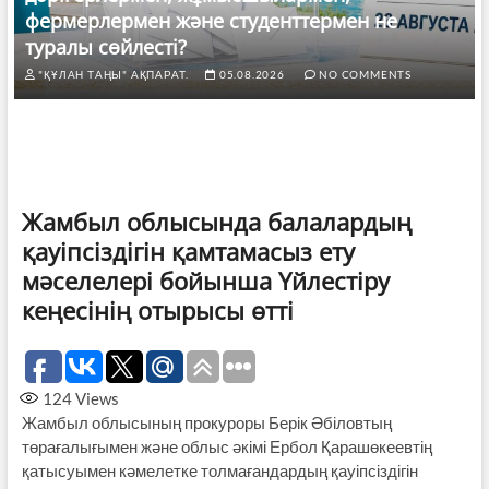
фермерлермен және студенттермен не
туралы сөйлесті?
"ҚҰЛАН ТАҢЫ" АҚПАРАТ.
05.08.2026
NO COMMENTS
Жамбыл облысында балалардың
қауіпсіздігін қамтамасыз ету
мәселелері бойынша Үйлестіру
кеңесінің отырысы өтті
124
Views
Жамбыл облысының прокуроры Берік Әбіловтың
төрағалығымен және облыс әкімі Ербол Қарашөкеевтің
қатысуымен кәмелетке толмағандардың қауіпсіздігін