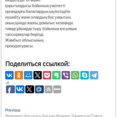
қорытындысы бойынша уәкілетті
органдарға балалардың қауіпсіздігін
күшейту және олардың бос уақытын,
оның ішінде жазғы демалыс кезеңінде
тиімді ұйымдастыру бойынша қосымша
тапсырмалар берілді.
Жамбыл облысының
прокуратурасы.
Поделиться ссылкой:
Навигация
Previous
Previous
post:
Мемлекет басшысы Қасым-Жомарт Тоқаевтың Саяси