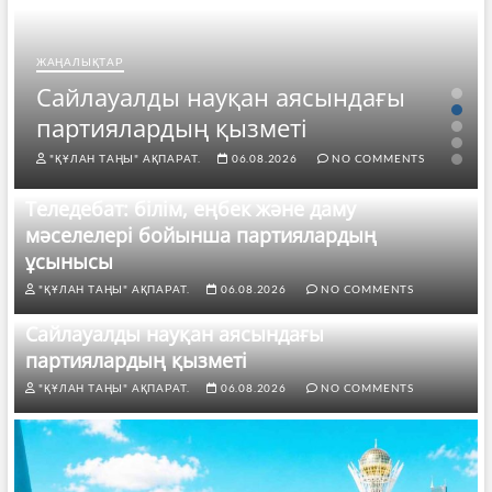
ЖАҢАЛЫҚТАР
Сайлауалды науқан аясындағы
партиялардың қызметі
"ҚҰЛАН ТАҢЫ" АҚПАРАТ.
06.08.2026
NO COMMENTS
Теледебат: білім, еңбек және даму
мәселелері бойынша партиялардың
ұсынысы
"ҚҰЛАН ТАҢЫ" АҚПАРАТ.
06.08.2026
NO COMMENTS
Сайлауалды науқан аясындағы
партиялардың қызметі
"ҚҰЛАН ТАҢЫ" АҚПАРАТ.
06.08.2026
NO COMMENTS