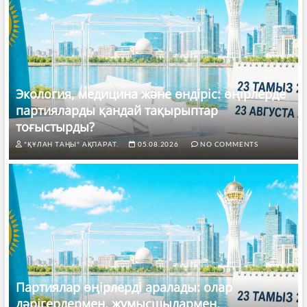
Экология, медицина және өндіріс: өңірлерде
партияларды қандай тақырыптар
тоғыстырды?
"ҚҰЛАН ТАҢЫ" АҚПАРАТ.
05.08.2026
NO COMMENTS
Партиялар өңірлерді аралады: олар
дәрігерлермен, жұмысшылармен,