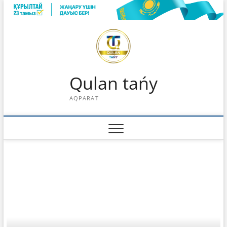
Skip
to
content
Qulan tańy
AQPARAT