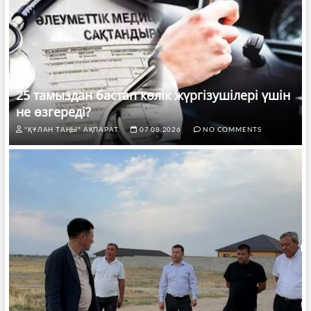
25 тамыздан бастап көлік жүргізушілері үшін
не өзгереді?
"ҚҰЛАН ТАҢЫ" АҚПАРАТ.
07.08.2026
NO COMMENTS