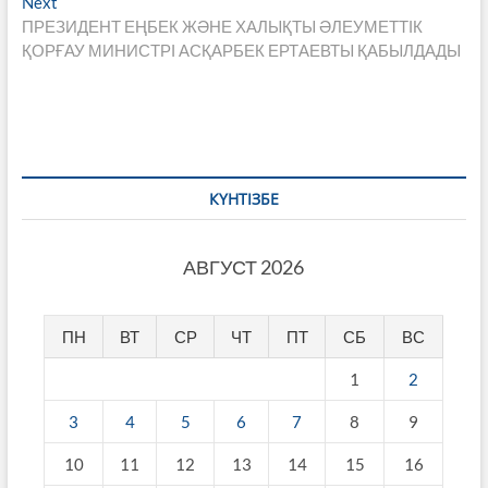
Next
Next
записям
post:
ПРЕЗИДЕНТ ЕҢБЕК ЖӘНЕ ХАЛЫҚТЫ ӘЛЕУМЕТТІК
ҚОРҒАУ МИНИСТРІ АСҚАРБЕК ЕРТАЕВТЫ ҚАБЫЛДАДЫ
КҮНТІЗБЕ
АВГУСТ 2026
ПН
ВТ
СР
ЧТ
ПТ
СБ
ВС
1
2
3
4
5
6
7
8
9
10
11
12
13
14
15
16