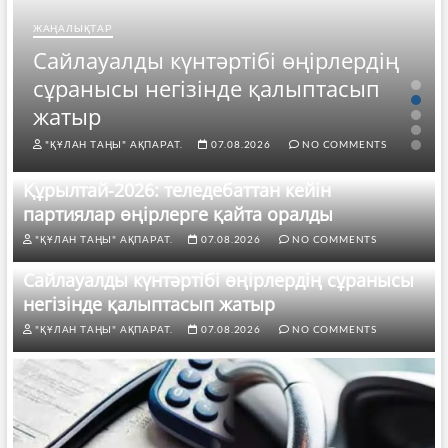
ЖАҢАЛЫҚТАР
Сайлауалды күнтәртібі өңірлердің
сұранысы негізінде қалыптасып
жатыр
"ҚҰЛАН ТАҢЫ" АҚПАРАТ.
07.08.2026
NO COMMENTS
Құрылтай-2026: теледебаттан кейін
партиялар өңірлерге қайта оралды
"ҚҰЛАН ТАҢЫ" АҚПАРАТ.
07.08.2026
NO COMMENTS
Сайлауалды күнтәртібі өңірлердің сұранысы
негізінде қалыптасып жатыр
"ҚҰЛАН ТАҢЫ" АҚПАРАТ.
07.08.2026
NO COMMENTS