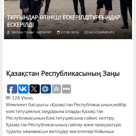
ТҰРҒЫНДАР ӨТІНІШІ ЕСКЕРІЛДІТҰРҒЫНДАР
ЕСКЕРІЛДІ
"ҚҰЛАН ТАҢЫ" АҚПАРАТ.
07.08.2026
NO COMMENTS
Қазақстан Республикасының Заңы
128
Views
Мемлекет басшысы «Қазақстан Республикасының кейбір
конституциялық заңдарына оларды Қазақстан
Республикасының Конституциясына сәйкес келтіру,
Қазақстан Республикасының сайлау және прокуратура
туралы заңнамасын жетілдіру мәселелері бойынша