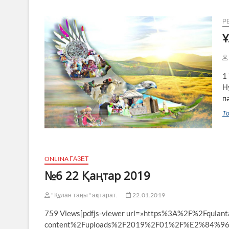
Р
1
Н
п
То
ONLINA ГАЗЕТ
№6 22 Қаңтар 2019
"Құлан таңы" ақпарат.
22.01.2019
759 Views[pdfjs-viewer url=»https%3A%2F%2Fqulan
content%2Fuploads%2F2019%2F01%2F%E2%84%966-