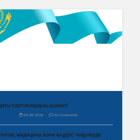
дағы партиялардың қызметі
06.08.2026
No Comments
логия, медицина және өндіріс: өңірлерде