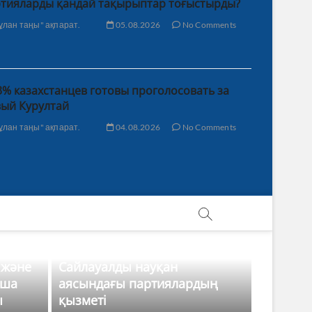
тияларды қандай тақырыптар тоғыстырды?
ұлан таңы" ақпарат.
05.08.2026
No Comments
3% казахстанцев готовы проголосовать за
ый Курултай
ұлан таңы" ақпарат.
04.08.2026
No Comments
 және
Сайлауалды науқан
нша
аясындағы партиялардың
ы
қызметі