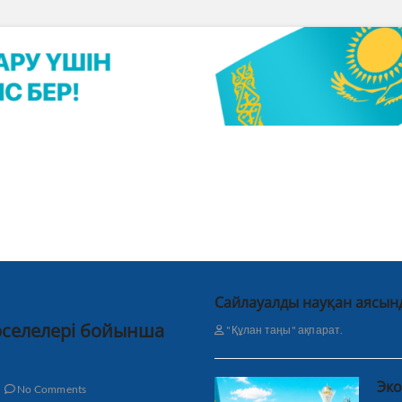
Сайлауалды науқан аясын
мәселелері бойынша
"Құлан таңы" ақпарат.
Эко
No Comments