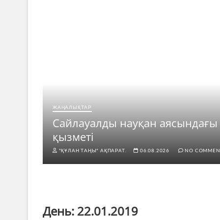
ЖАҢАЛЫҚТАР
рі
Сайлауалды науқан аясындағы
қызметі
"ҚҰЛАН ТАҢЫ" АҚПАРАТ.
06.08.2026
NO COMMEN
День:
22.01.2019