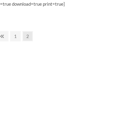
=true download=true print=true]
Previous
Page
Page
1
2
page