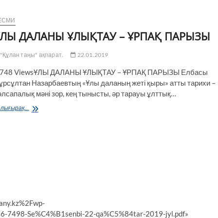
ЕСМИ
ҰЛЫ ДАЛАНЫ ҰЛЫҚТАУ – ҰРПАҚ ПАРЫЗЫ
"Құлан таңы" ақпарат.
22.01.2019
 748 ViewsҰЛЫ ДАЛАНЫ ҰЛЫҚТАУ – ҰРПАҚ ПАРЫЗЫ Елбасы
ұрсұлтан Назарбаевтың «Ұлы даланың жеті қыры» атты тарихи –
әлсапалық мәні зор, кең тынысты, әр тарауы ұлттық…
ҰЛЫ
лығырақ...
ДАЛАНЫ
ҰЛЫҚТАУ
–
ҰРПАҚ
ПАРЫЗЫ
tany.kz%2Fwp-
7498-Se%C4%B1senbi-22-qa%C5%84tar-2019-jyl.pdf»