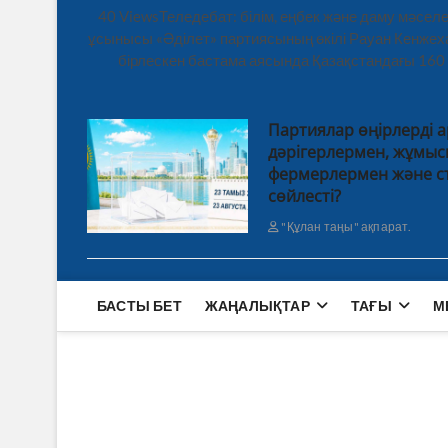
40 ViewsТеледебат: білім, еңбек және даму мәсе
ұсынысы «Әділет» партиясының өкілі Рауан Кенже
бірлескен бастама аясында Қазақстандағы 160
Партиялар өңірлерді а
дәрігерлермен, жұмы
фермерлермен және ст
сөйлесті?
"Құлан таңы" ақпарат.
БАСТЫ БЕТ
ЖАҢАЛЫҚТАР
ТАҒЫ
М