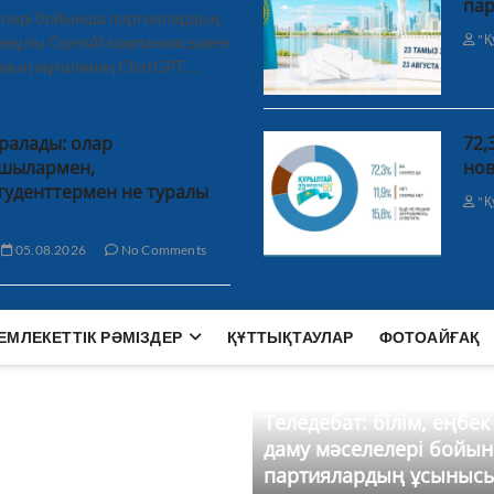
пар
лелері бойынша партиялардың
"Қ
ханұлы OpenAI компаниясымен
 мың мұғалімнің ChatGPT…
ралады: олар
72,
сшылармен,
нов
уденттермен не туралы
"Қ
05.08.2026
No Comments
ЕМЛЕКЕТТІК РӘМІЗДЕР
ҚҰТТЫҚТАУЛАР
ФОТОАЙҒАҚ
Теледебат: білім, еңбек
даму мәселелері бойы
партиялардың ұсыныс