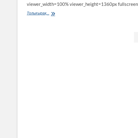
viewer_width=100% viewer_height=1360px fullscreen
№6
Толығырақ...
22
Қаңтар
2019
Пагинация
записей