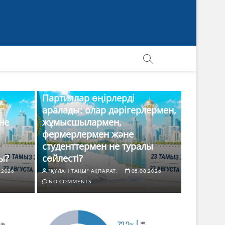
Партиялар өңірлерді
аралады: олар дәрігерлермен,
не
жұмысшылармен,
фермерлермен және
студенттермен не туралы
ы?
сөйлесті?
.2026
"ҚҰЛАН ТАҢЫ" АҚПАРАТ.
05.08.2026
NO COMMENTS