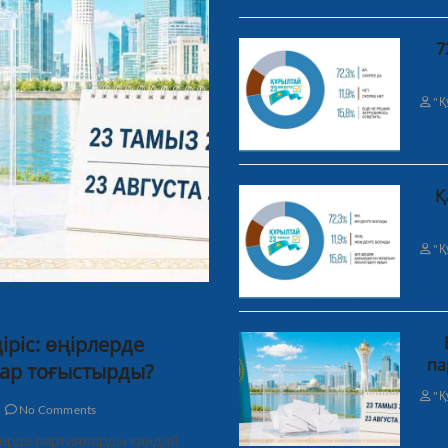
7
"Қ
Қ
"Қ
ріс: өңірлерде
па
ар тоғыстырды?
"Қ
No Comments
рлерде партияларды қандай