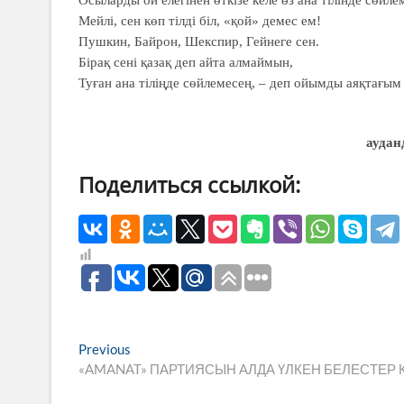
Мейлі, сен көп тілді біл, «қой» демес ем!
Пушкин, Байрон, Шекспир, Гейнеге сен.
Бірақ сені қазақ деп айта алмаймын,
Туған ана тіліңде сөйлемесең, – деп ойымды аяқтағым 
аудан
Поделиться ссылкой:
Навигация
Previous
Previous
post:
«AMANAT» ПАРТИЯСЫН АЛДА ҮЛКЕН БЕЛЕСТЕР К
по