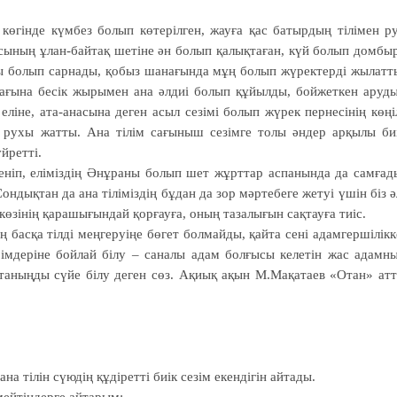
 көгінде күмбез болып көтерілген, жауға қас батырдың тілімен р
асының ұлан-байтақ шетіне ән болып қалықтаған, күй болып домбы
сы болып сарнады, қобыз шанағында мұң болып жүректерді жылатт
лағына бесік жырымен ана әлдиі болып құйылды, бойжеткен аруд
еліне, ата-анасына деген асыл сезімі болып жүрек пернесінің көңі
ң рухы жатты. Ана тілім сағыныш сезімге толы әндер арқылы би
йретті.
еленіп, еліміздің Әнұраны болып шет жұрттар аспанында да самғад
ықтан да ана тіліміздің бұдан да зор мәртебеге жетуі үшін біз ә
н көзінің қарашығындай қорғауға, оның тазалығын сақтауға тиіс.
ң басқа тілді меңгеруіңе бөгет болмайды, қайта сені адамгершілікк
рімдеріне бойлай білу – саналы адам болғысы келетін жас адамн
і Отаныңды сүйе білу деген сөз. Ақиық ақын М.Мақатаев «Отан» ат
на тілін сүюдің құдіретті биік сезім екендігін айтады.
емейтіндерге айтарым: