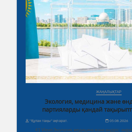
ЖАҢАЛЫҚТАР
Экология, медицина және өнді
партияларды қандай тақырыпт
"Құлан таңы" ақпарат.
05.08.2026
41 ViewsЭкология, медицина және өндіріс: өңі