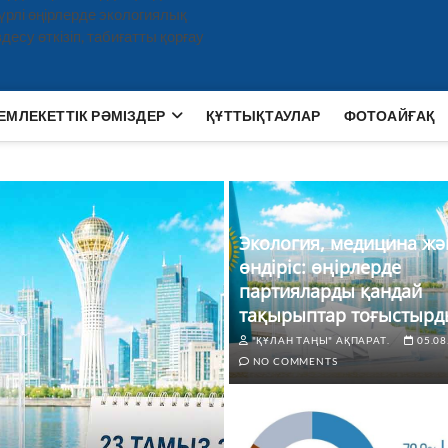
рлі өңірлерде экологиялық
есу өткізіп, табиғатты қорғау
ЕМЛЕКЕТТІК РӘМІЗДЕР
ҚҰТТЫҚТАУЛАР
ФОТОАЙҒАҚ
Экология, медицина жә
өндіріс: өңірлерде
партияларды қандай
тақырыптар тоғыстырд
"ҚҰЛАН ТАҢЫ" АҚПАРАТ.
05.08
NO COMMENTS