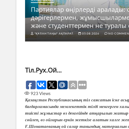
ЖАҢАЛЫҚТАР
Партиялар өңірлерді аралады: 
е
дәрігерлермен, жұмысшыларм
ды?
және студенттермен не туралы 
"ҚҰЛАН ТАҢЫ" АҚПАРАТ.
05.08.2026
NO COMMEN
Тіл.Рух.Ой…
923
Views
Қазақстан Республикасының тіл саясатын іске асы
бағдарламасында мемлекеттік тілді менгерген халы
тиісті жұмыстар өз денгейінде атқарылып жатыр деуг
сөйлеп, өз ойларын еркін жеткізе алатын халге же
Ғ.Шонатаеваның ой салар танымдық материалын сіз