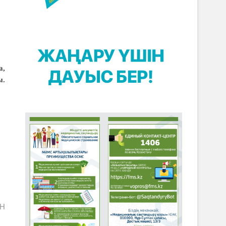
а,
ы.
ІН