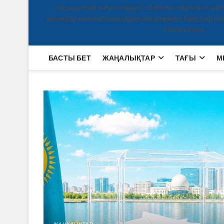
тақырыптар тоғыстырды? «Байтақ» партиясы әртү
ұйымдар мен кәсіпорындар өкілдерімен бірқатар кезд
саласының…
БАСТЫ БЕТ
ЖАҢАЛЫҚТАР
ТАҒЫ
М