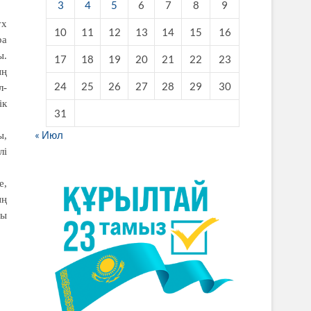
3
4
5
6
7
8
9
ух
10
11
12
13
14
15
16
ра
ы.
17
18
19
20
21
22
23
ың
24
25
26
27
28
29
30
л-
ік
31
« Июл
ы,
лі
е,
ың
ты