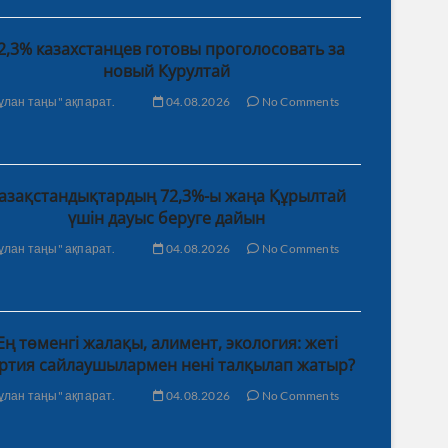
2,3% казахстанцев готовы проголосовать за
новый Курултай
ұлан таңы" ақпарат.
04.08.2026
No Comments
азақстандықтардың 72,3%-ы жаңа Құрылтай
үшін дауыс беруге дайын
ұлан таңы" ақпарат.
04.08.2026
No Comments
Ең төменгі жалақы, алимент, экология: жеті
ртия сайлаушылармен нені талқылап жатыр?
ұлан таңы" ақпарат.
04.08.2026
No Comments