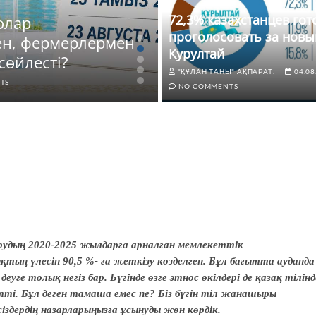
72,3% казахстанцев го
олар
ЖАҢАЛЫҚТАР
проголосовать за новы
ен, фермерлермен
72,3% казахстанце
Курултай
сөйлесті?
новый Курултай
"ҚҰЛАН ТАҢЫ" АҚПАРАТ.
04.08
TS
"ҚҰЛАН ТАҢЫ" АҚПАРАТ.
04.0
NO COMMENTS
рудың 2020-2025 жылдарға арналған мемлекеттік
қтың үлесін 90,5 %- ға жеткізу көзделген. Бұл бағытта ауданда
е толық негіз бар. Бүгінде өзге этнос өкілдері де қазақ тілінд
тті. Бұл деген тамаша емес пе? Біз бүгін тіл жанашыры
дердің назарларыңызға ұсынуды жөн көрдік.