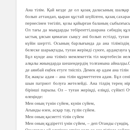
Ана тілім. Қай кезде де ол қазақ даласының шалқар
болып аттандап, қыран құстай шүйілген, қазақ сахар
пернесінен төгіліп, қозы қайырған баланың сыбызғы
Ол тағы да мыңдарды тебірентті,шарана сәбидің құ
ыстық ұясын қимаған сыңсу әні болып естілді, туған 
күйін шертті. Осының барлығында да ана тілімізді
белеске шарықтады, туған жерімді сүюге, ардақтауға ү
Бұл күнде ана тіліміз мемлекеттік тіл мәртебесін и
алқалы жиындарда шешендердің толғамына айналды.Сонд
де аянбай еңбек етуге тиіспіз. Демек әр адам ана тілі
Ең жақсы адам – ана тілін құрметтеген адам. Бұл сені
шын патриот болуға жетелейді. Ана тілдің терең иі
бірінші парызы. Ол – туған жеріңді, еліңді, сүйікт
өлеңінде:
Мен оның түнін сүйем, күнін сүйем,
Ағынды өзен, асқар тау, гүлін сүйем.
Мен оның қасиетті тілін сүйем
Мен оның құдіретті үнін сүйем, – деп Отанды сүюдің, а
Осыларды ой елегінен өткізе келе өз ана тілінде сөйл