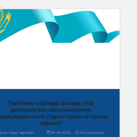
Партиялар өңірлерді аралады: олар
дәрігерлермен, жұмысшылармен,
рмерлермен және студенттермен не туралы
сөйлесті?
ұлан таңы" ақпарат.
05.08.2026
No Comments