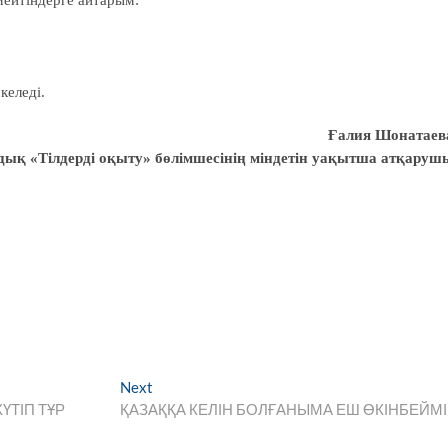
келеді.
Ғалия Шонатаев
дық «Тілдерді оқыту» бөлімшесінің міндетін уақытша атқаруш
Next
Next
post:
ҮТІП ТҰР
ҚАЗАҚҚА КЕЛІН БОЛҒАНЫМА ЕШ ӨКІНБЕЙМ