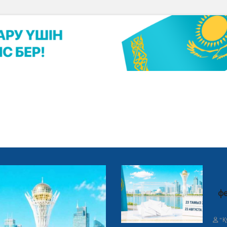
фе
"Қ