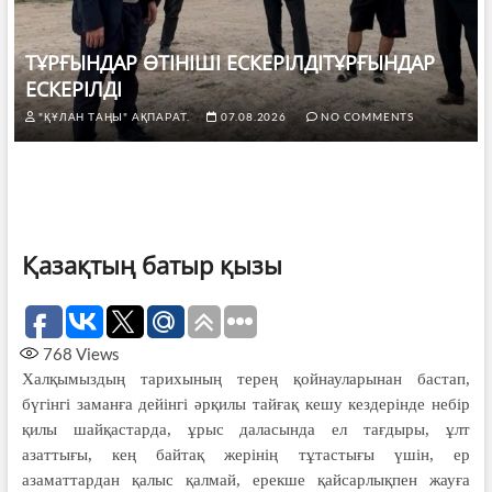
ТҰРҒЫНДАР ӨТІНІШІ ЕСКЕРІЛДІТҰРҒЫНДАР
ЕСКЕРІЛДІ
"ҚҰЛАН ТАҢЫ" АҚПАРАТ.
07.08.2026
NO COMMENTS
Қазақтың батыр қызы
768
Views
Халқымыздың тарихының терең қойнауларынан бастап,
бүгінгі заманға дейінгі әрқилы тайғақ кешу кездерінде небір
қилы шайқастарда, ұрыс даласында ел тағдыры, ұлт
азаттығы, кең байтақ жерінің тұтастығы үшін, ер
азаматтардан қалыс қалмай, ерекше қайсарлықпен жауға