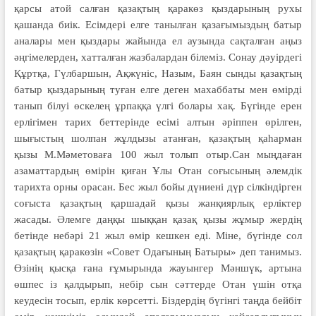
қарсы атой салған қазақтың қаракөз қыздарының рухы
қашанда биік. Есімдері елге танылған қазағымыздың батыр
аналары мен қыздары жайында ел аузында сақталған аңыз
әңгімелерден, хатталған жазбалардан білеміз. Сонау дәуірдегі
Құртқа, Гүлбаршын, Ақжүніс, Назым, Баян сынды қазақтың
батыр қыздарының туған елге деген махаббаты мен өмірді
танып білуі өскелең ұрпаққа үлгі болары хақ. Бүгінде ерен
ерлігімен тарих беттерінде есімі алтын әріппен өрілген,
шығыстың шолпан жұлдызы атанған, қазақтың қаһарман
қызы М.Мәметоваға 100 жыл толып отыр.Сан мыңдаған
азаматтардың өмірін қиған Ұлы Отан соғысының әлемдік
тарихта орны орасан. Бес жыл бойы дүниені дүр сілкіндірген
соғыста қазақтың қаршадай қызы жанқиярлық ерліктер
жасады. Әлемге даңқы шыққан қазақ қызы жұмыр жердің
бетінде небәрі 21 жыл өмір кешкен еді. Міне, бүгінде сол
қазақтың қаракөзін «Совет Одағының Батыры» деп танимыз.
Өзінің қысқа ғана ғұмырында жауынгер Мәншүк, артына
өшпес із қалдырып, небір сын сәттерде Отан үшін отқа
кеудесін тосып, ерлік көрсетті. Біздердің бүгінгі таңда бейбіт