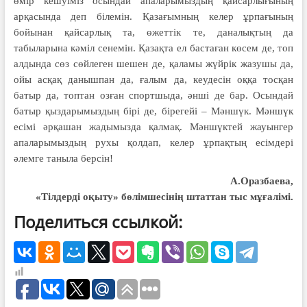
өмір кешуіміз осындай апаларымыздың қайсарлығының
арқасында деп білемін. Қазағымның келер ұрпағының
бойынан қайсарлық та, өжеттік те, даналықтың да
табыларына кәміл сенемін. Қазақта ел бастаған көсем де, топ
алдында сөз сөйлеген шешен де, қаламы жүйрік жазушы да,
ойы асқақ данышпан да, ғалым да, кеудесін оққа тосқан
батыр да, топтан озған спортшыда, әнші де бар. Осындай
батыр қыздарымыздың бірі де, бірегейі – Мәншүк. Мәншүк
есімі әрқашан жадымызда қалмақ. Мәншүктей жауынгер
апаларымыздың рухы қолдап, келер ұрпақтың есімдері
әлемге таныла берсін!
А.Оразбаева,
«Тілдерді оқыту» бөлімшесінің штаттан тыс мұғалімі.
Поделиться ссылкой: