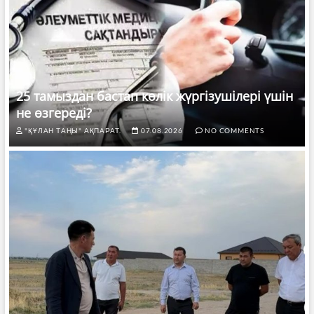
25 тамыздан бастап көлік жүргізушілері үшін
не өзгереді?
"ҚҰЛАН ТАҢЫ" АҚПАРАТ.
07.08.2026
NO COMMENTS