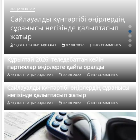
ЖАҢАЛЫҚТАР
Сайлауалды күнтәртібі өңірлердің
сұранысы негізінде қалыптасып
жатыр
"ҚҰЛАН ТАҢЫ" АҚПАРАТ.
07.08.2026
NO COMMENTS
Құрылтай-2026: теледебаттан кейін
партиялар өңірлерге қайта оралды
"ҚҰЛАН ТАҢЫ" АҚПАРАТ.
07.08.2026
NO COMMENTS
Сайлауалды күнтәртібі өңірлердің сұранысы
негізінде қалыптасып жатыр
"ҚҰЛАН ТАҢЫ" АҚПАРАТ.
07.08.2026
NO COMMENTS