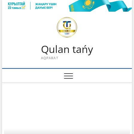
Skip
to
content
Qulan tańy
AQPARAT