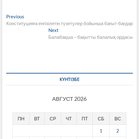
Навигация
Previous
Previous
post:
Конституцияға енгізілетін түзетулер бойынша бағыт-бағдар
по
Next
Next
записям
post:
Балабақша – бақытты балалық ордасы
КҮНТІЗБЕ
АВГУСТ 2026
ПН
ВТ
СР
ЧТ
ПТ
СБ
ВС
1
2