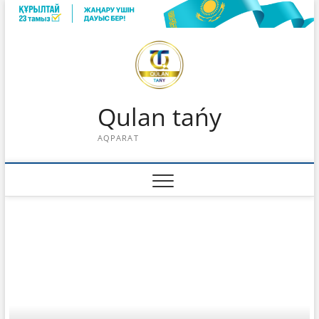
Skip
to
content
Qulan tańy
AQPARAT