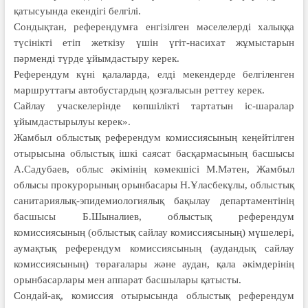
қатысуында екендігі белгілі.
Сондықтан, референдумға енгізілген мәселелерді халыққа
түсінікті етіп жеткізу үшін үгіт-насихат жұмыстарын
пәрменді түрде ұйымдастыру керек.
Референдум күні қалаларда, елді мекендерде белгіленген
маршруттағы автобустардың қозғалысын реттеу керек.
Сайлау учаскелерінде көпшілікті тартатын іс-шаралар
ұйымдастырылуы керек».
Жамбыл облыстық референдум комиссиясының кеңейтілген
отырысына облыстық ішкі саясат басқармасының басшысы
А.Садубаев, облыс әкімінің көмекшісі М.Мәтен, Жамбыл
облысы прокурорының орынбасары Н.Ұласбекұлы, облыстық
санитариялық-эпидемиологиялық бақылау департаментінің
басшысы Б.Шыналиев, облыстық референдум
комиссиясының (облыстық сайлау комиссиясының) мүшелері,
аумақтық референдум комиссиясының (аудандық сайлау
комиссиясының) төрағалары және аудан, қала әкімдерінің
орынбасарлары мен аппарат басшылары қатысты.
Сондай-ақ, комиссия отырысында облыстық референдум