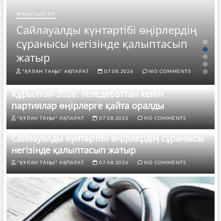
ЖАҢАЛЫҚТАР
Сайлауалды күнтәртібі өңірлердің
сұранысы негізінде қалыптасып
жатыр
"ҚҰЛАН ТАҢЫ" АҚПАРАТ.
07.08.2026
NO COMMENTS
Құрылтай-2026: теледебаттан кейін
партиялар өңірлерге қайта оралды
"ҚҰЛАН ТАҢЫ" АҚПАРАТ.
07.08.2026
NO COMMENTS
Сайлауалды күнтәртібі өңірлердің сұранысы
негізінде қалыптасып жатыр
"ҚҰЛАН ТАҢЫ" АҚПАРАТ.
07.08.2026
NO COMMENTS