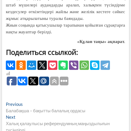
штаб мүшелері аудан­дарды аралап, халықпен түсіндірме
кездесу­лер өткізетіндері жайлы және желілік кестеге сәйкес
жұмыс атқарылатыны туралы баяндады.
Жиын соңында қатысушылар тарапынан қойылған сұрақтарға
нақты жауаптар берілді.
«Құлан таңы» ақпарат.
Поделиться ссылкой:
Навигация
Previous
Previous
post:
Балабақша – бақытты балалық ордасы
по
Next
Next
записям
post:
Халық қалаулысы референдумның маңыздылығын
түсіндірді