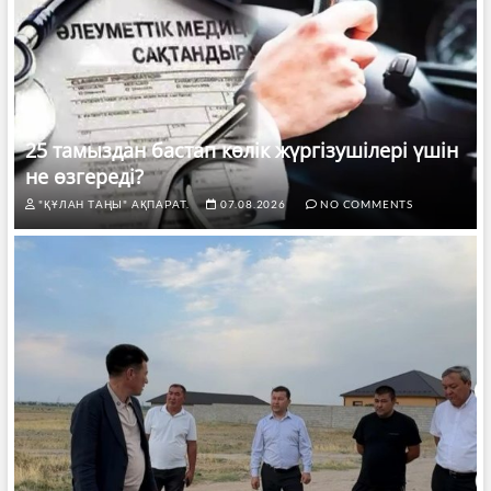
25 тамыздан бастап көлік жүргізушілері үшін
не өзгереді?
"ҚҰЛАН ТАҢЫ" АҚПАРАТ.
07.08.2026
NO COMMENTS