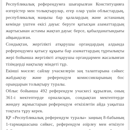
Республикалық референдумға шығарылған Конституцияға
өзгерістер мен толықтырулар, егер олар үшін облыстардың,
республикалық маңызы бар қалалардың және астананың
кемінде үштен екісі дауыс беруге қатысқан азаматтардың
жартысынан астамы жақтап дауыс берсе, қабылданатындығы
айқындалған.
Сондықтан, жергілікті атқарушы органдардың алдында
референдумға қатысу құқығы бар азамат­тардың тұрғылықты
жері бойынша жергілікті атқару­шы органдармен жасалынған
тізімдерді нақтылау міндеті тұр.
Екінші мәселе: сайлау учаскелерін заң талаптарына сәйкес
жабдықтау және референдум комис­сияларының бос
орындарын толықтыру туралы.
Облыс бойынша 492 референдум учаскесі құрылған, оның
361-і мектептерде орналасқан, сондықтан мектептерде
жөндеу жұмыстарын референдум өткізілетін айда уақытша
тоқтата тұру керек.
ҚР «Республикалық референдум туралы» заңның 8-бабының
1-тармақшасына сәйкес, референдум әзірлеу мен өткізуге