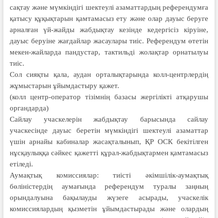
сақтау және мүмкіндігі шектеулі азаматтардың референдумға
қатысу құқықтарын қамтамасыз ету және олар дауыс беруге
арналған үй-жайды жабдықтау кезінде кедергісіз кіруіне,
дауыс беруіне жағдайлар жасаулары тиіс. Референдум өтетін
мекен-жайларда пандустар, тактильді жолақтар орнатылуы
тиіс.
Сол сияқты қала, аудан орталықтарында колл-центрлердің
жұмыстарын ұйымдастыру қажет.
(колл центр-оператор тізімнің базасы жергілікті атқарушы
органдарда)
Сайлау учаскелерін жабдықтау барысында сайлау
учаскесінде дауыс беретін мүмкіндігі шектеулі азаматтар
үшін арнайы кабиналар жасақталынып, ҚР ОСК бекітілген
нұсқаулыққа сәйкес қажетті құрал-жабдықтармен қамтамасыз
етіледі.
Аумақтық комиссиялар: тиісті әкімшілік-аумақтық
бөліністердің аумағында референдум туралы заңның
орындалуына бақылауды жүзеге асырады, учаскелік
комиссиялардың қызметін ұйымдастырады және олардың