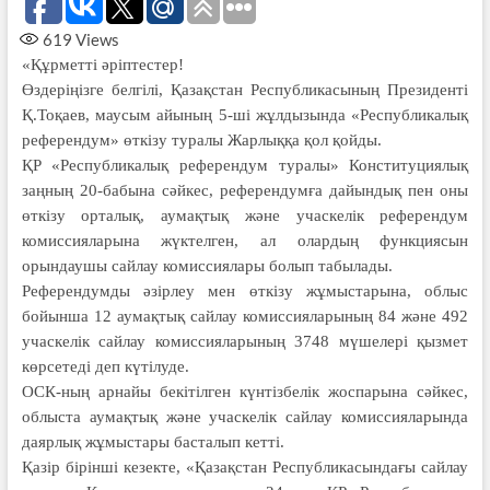
619
Views
«Құрметті әріптестер!
Өздеріңізге белгілі, Қазақстан Республи­касының Президенті
Қ.Тоқаев, маусым айының 5-ші жұлдызында «Республикалық
референдум» өткізу туралы Жарлыққа қол қойды.
ҚР «Республикалық референдум туралы» Конституциялық
заңның 20-бабына сәйкес, референдумға дайындық пен оны
өткізу орталық, аумақтық және учаскелік референдум
комиссияларына жүктелген, ал олардың функциясын
орындаушы сайлау комиссиялары болып табылады.
Референдумды әзірлеу мен өткізу жұмыс­тарына, облыс
бойынша 12 аумақтық сайлау комиссияларының 84 және 492
учаскелік сайлау комиссияларының 3748 мүшелері қызмет
көрсетеді деп күтілуде.
ОСК-ның арнайы бекітілген күнтізбелік жоспарына сәйкес,
облыста аумақтық және учаскелік сайлау комиссияларында
даярлық жұмыстары басталып кетті.
Қазір бірінші кезекте, «Қазақстан Республи­касындағы сайлау