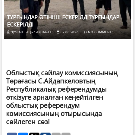
ТҰРҒЫНДАР ӨТІНІШІ ЕСКЕРІЛДІТҰРҒЫНДАР
ЕСКЕРІЛДІ
"ҚҰЛАН ТАҢЫ" АҚПАРАТ.
07.08.2026
NO COMMENTS
Облыстық сайлау комиссиясының
Төрағасы С.Айдапкеловтың
Республикалық референдумды
өткізуге арналған кеңейтілген
облыстық референдум
комиссиясының отырысында
сөйлеген сөзі