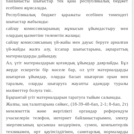
байланысты шығыстар тек қана республикалық бюджет
есебінен жұмсалады.
Республикалық бюджет қаражаты есебінен төмендегі
шығыстар жабылады:
сайлау комиссияларының жұмысын ұйым­дас­тыру мен
олардың қызметіне төленетін жалақы;
сайлау комиссиясының үй-жайы мен дауыс беруге арналған
үй-жайды жалға алу, іссапар шығыстарына, ақпараттық
материалдарды дайындау.
Ал, үгіт материалдарын қоғамдық ұйымдар даярлайды. Бұл
жерде ескеретін бір мәселе бар, ол үгіт материалдарды
шығарған ұйымдар, оларды басып шығарған орын мен
таралым, оларды шығаруға жауапты адамдар туралы
мәліметтер болуға тиіс.
Бұқпантай үгіт материалдарын таратуға тыйым салынады.
Жалпы, заң талаптарына сәйкес, (18-39-48-бап, 2-1; 8-бап, 2т)
мемлекеттік және жергілікті органдар референдум
учаскелерін телефон, интернет байланыстарымен, электр
энергиясының қосымша көздерімен, сумен, компьютерлік
техникамен, өрт қауіпсіздігінен, санитарлық нормаларды