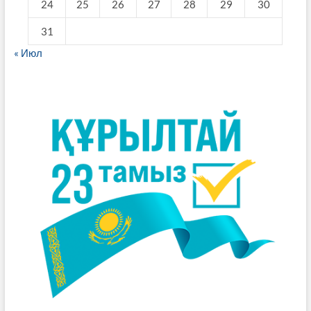
24
25
26
27
28
29
30
31
« Июл