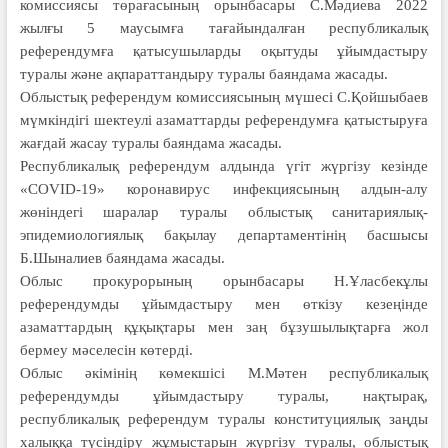
комиссиясы төрағасының орын­басары С.Мәдиева 2022
жылғы 5 маусымға тағайындалған республикалық
референдумға қатысушыларды оқытуды ұйымдастыру
туралы және ақпараттандыру туралы баяндама жасады.
Облыстық референдум комиссиясының мүшесі С.Қойшыбаев
мүмкіндігі шектеулі азаматтарды референдумға қатыстыруға
жағдай жасау туралы баяндама жасады.
Республикалық референдум алдында үгіт жүргізу кезінде
«COVID-19» коронавирус инфек­ция­сының алдын-алу
жөніндегі шаралар туралы облыс­тық санитариялық-
эпидемиологиялық бақы­лау департаментінің басшысы
Б.Шыналиев баян­дама жасады.
Облыс прокурорының орынбасары Н.Ұлас­бекұлы
референдумды ұйымдастыру мен өткізу кезеңін­де
азаматтардың құқықтары мен заң бұзушы­лықтарға жол
бермеу мәселесін көтерді.
Облыс әкімінің көмекшісі М.Мәтен респуб­ликалық
референдумды ұйымдастыру туралы, нақты­рақ,
республикалық референдум туралы консти­­туциялық заңды
халыққа түсіндіру жұмыс­тарын жүргізу туралы, облыстық