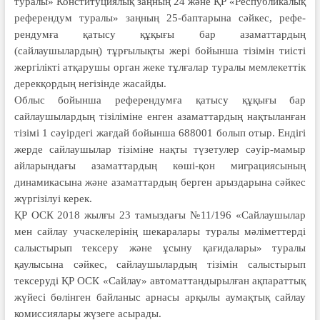
туралы» Конституциялық заңның 24 және ҚР «Республикалық
референдум туралы» заңның 25-баптарына сәйкес, рефе­
рендумға қатысу құқығы бар азаматтардың
(сайлаушылардың) тұрғылықты жері бойынша тізімін тиісті
жергілікті атқарушы орган жеке тұлғалар туралы мемлекеттік
дерекқордың негізінде жасайды.
Облыс бойынша референдумға қатысу құқығы бар
сайлаушылардың тізіліміне енген азаматтардың нақтыланған
тізімі 1 сәуірдегі жағдай бойынша 688001 болып отыр. Ендігі
жерде сайлаушылар тізіміне нақты түзетулер сәуір-мамыр
айларындағы азаматтардың көші-қон миграциясының
динамикасына және азаматтардың берген арыздарына сәйкес
жүргізілуі керек.
ҚР ОСК 2018 жылғы 23 тамыздағы №11/196 «Сайлаушылар
мен сайлау учаскелерінің шека­ралары туралы мәліметтерді
салыстырып тексеру және ұсыну қағидалары» туралы
қаулысына сәйкес, сайлаушылардың тізімін салыстырып
тексеруді ҚР ОСК «Сайлау» автоматтандырылған ақпараттық
жүйесі бөлінген байланыс арнасы арқылы аумақтық сайлау
комиссиялары жүзеге асырады.