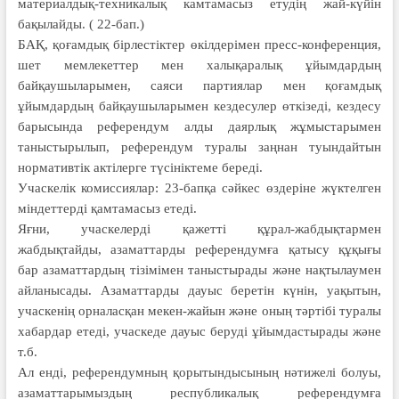
материалдық-техникалық камтамасыз етудің жай-күйін
бақылайды. ( 22-бап.)
БАҚ, қоғамдық бірлестіктер өкілдерімен пресс-конференция,
шет мемлекеттер мен халықаралық ұйымдардың
байқаушыларымен, саяси партиялар мен қоғамдық
ұйымдардың байқаушыларымен кездесулер өткізеді, кездесу
барысында референдум алды даярлық жұмыстарымен
таныстырылып, референдум туралы заңнан туындайтын
нормативтік актілерге түсініктеме береді.
Учаскелік комиссиялар: 23-бапқа сәйкес өздеріне жүктелген
міндеттерді қамтамасыз етеді.
Яғни, учаскелерді қажетті құрал-жабдықтармен
жабдықтайды, азаматтарды референдумға қатысу құқығы
бар азаматтардың тізімімен таныстырады және нақтылаумен
айланысады. Азаматтарды дауыс беретін күнін, уақытын,
учаскенің орналасқан мекен-жайын және оның тәртібі туралы
хабардар етеді, учаскеде дауыс беруді ұйымдастырады және
т.б.
Ал енді, референдумның қорытындысының нәтижелі болуы,
азаматтарымыздың республикалық референдумға