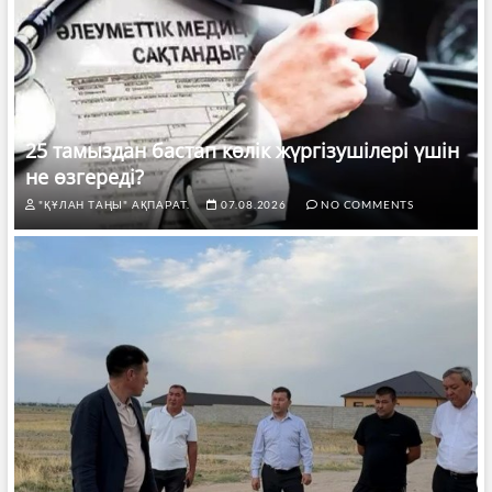
25 тамыздан бастап көлік жүргізушілері үшін
не өзгереді?
"ҚҰЛАН ТАҢЫ" АҚПАРАТ.
07.08.2026
NO COMMENTS