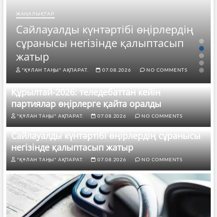
ЖАҢАЛЫҚТАР
Сайлауалды күнтәртібі өңірлердің
сұранысы негізінде қалыптасып
жатыр
"ҚҰЛАН ТАҢЫ" АҚПАРАТ.
07.08.2026
NO COMMENTS
Құрылтай-2026: теледебаттан кейін
партиялар өңірлерге қайта оралды
"ҚҰЛАН ТАҢЫ" АҚПАРАТ.
07.08.2026
NO COMMENTS
Сайлауалды күнтәртібі өңірлердің сұранысы
негізінде қалыптасып жатыр
"ҚҰЛАН ТАҢЫ" АҚПАРАТ.
07.08.2026
NO COMMENTS