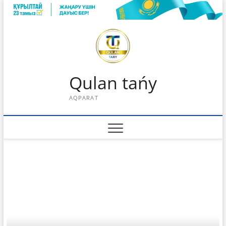
Skip
to
content
Qulan tańy
AQPARAT