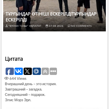
ТҰРҒЫНДАР ӨТІНІШІ ЕСКЕРІЛДІТҰРҒЫНДАР
ЕСКЕРІЛДІ
"ҚҰЛАН ТАҢЫ" АҚПАРАТ.
07.08.2026
NO COMMENTS
Цитата
644
Views
Вчерашний день – это история.
Завтрашний – загадка.
Сегодняшний – подарок.
Элис Морз Эрл.