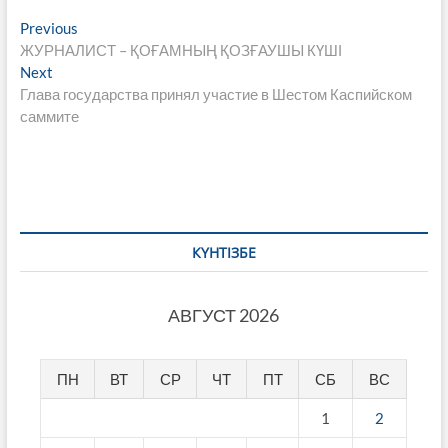
Навигация
Previous
Previous
post:
ЖУРНАЛИСТ – ҚОҒАМНЫҢ ҚОЗҒАУШЫ КҮШІ
по
Next
Next
записям
post:
Глава государства принял участие в Шестом Каспийском
саммите
КҮНТІЗБЕ
АВГУСТ 2026
ПН
ВТ
СР
ЧТ
ПТ
СБ
ВС
1
2