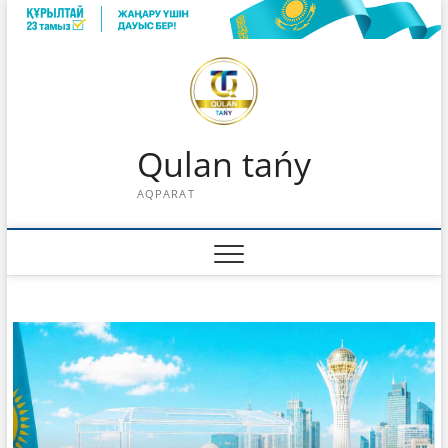
Skip
to
content
Qulan tańy
AQPARAT