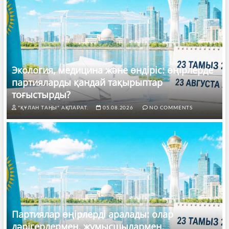
Экология, медицина және өндіріс: өңірлерде
партияларды қандай тақырыптар
тоғыстырды?
"ҚҰЛАН ТАҢЫ" АҚПАРАТ.
05.08.2026
NO COMMENTS
Партиялар өңірлерді аралады: олар
дәрігерлермен, жұмысшылармен,