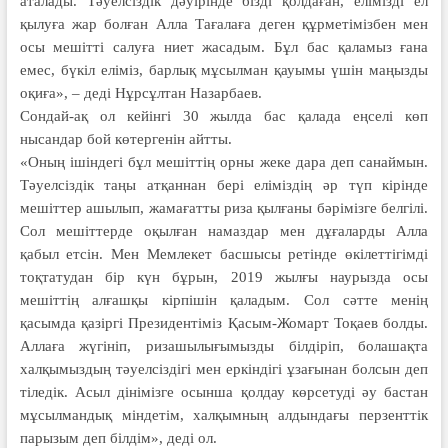
аталады. Тәуелсіздік дәуірінде бізді қолдаған, елімізді ел
қылуға жар болған Алла Тағалаға деген құрметімізбен мен
осы мешітті салуға ниет жасадым. Бұл бас қаламыз ғана
емес, бүкіл еліміз, барлық мұсылман қауымы үшін маңызды
оқиға», – деді Нұрсұлтан Назарбаев.
Сондай-ақ ол кейінгі 30 жылда бас қалада еңселі көп
нысандар бой көтергенін айтты.
«Оның ішіндегі бұл мешіттің орны жеке дара деп санаймын.
Тәуелсіздік таңы атқаннан бері еліміздің әр түп­ кірінде
мешіттер ашылып, жамағатты риза қылғаны бәрімізге белгілі.
Сол мешіттерде оқылған намаздар мен дұғаларды Алла
қабыл етсін. Мен Мемлекет басшысы ретінде өкілеттігімді
тоқтатудан бір күн бұрын, 2019 жылғы наурызда осы
мешіттің алғашқы кірпішін қаладым. Сол сәтте менің
қасымда қазіргі Президентіміз Қасым-Жомарт Тоқаев болды.
Аллаға жүгініп, ризашылығымызды білдіріп, болашақта
халқымыздың тәуелсіздігі мен еркіндігі ұзағынан болсын деп
тіледік. Асыл дінімізге осынша қолдау көрсетуді әу бастан
мұсылмандық міндетім, халқымның алдындағы перзенттік
парызым деп білдім», деді ол.