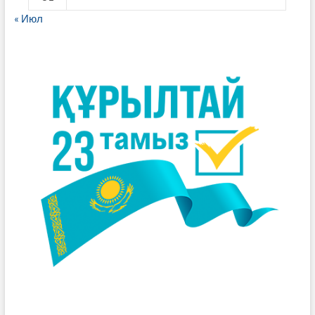
« Июл