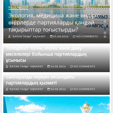
ЖАҢАЛЫҚТАР
Экология, медицина және өндіріс:
өңірлерде партияларды қандай
тақырыптар тоғыстырды?
"ҚҰЛАН ТАҢЫ" АҚПАРАТ.
05.08.2026
NO COMMENTS
Теледебат: білім, еңбек және даму
мәселелері бойынша партиялардың
ұсынысы
"ҚҰЛАН ТАҢЫ" АҚПАРАТ.
06.08.2026
NO COMMENTS
Сайлауалды науқан аясындағы
партиялардың қызметі
"ҚҰЛАН ТАҢЫ" АҚПАРАТ.
06.08.2026
NO COMMENTS