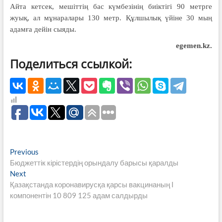
Айта кетсек, мешіттің бас күмбезінің биіктігі 90 метрге
жуық, ал мұнаралары 130 метр. Құлшылық үйіне 30 мың
адамға дейін сыяды.
egemen.kz.
Поделиться ссылкой:
Навигация
Previous
Previous
post:
Бюджеттік кірістердің орындалу барысы қаралды
по
Next
Next
записям
post:
Қазақстанда коронавирусқа қарсы вакцинаның І
компонентін 10 809 125 адам салдырды