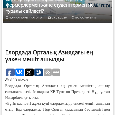
фермерлермен және студенттермен не
туралы сөйлесті?
"ҚҰЛАН ТАҢЫ" АҚПАРАТ.
05.08.2026
NO COMMENTS
Елордада Орталық Азиядағы ең
үлкен мешіт ашылды
633
Views
Елордада Орталық Азиядағы ең үлкен мешіттің ашылу
салтанаты өтті. Іс-шараға ҚР Тұңғыш Президенті Нұрсұлтан
Назарбаев қатысты.
«Бүгін қасиетті жұма күні елорда­мызда еңселі мешіт ашылып
отыр. Бұл елордамыз Нұр-Сұлтан қаласының бас мешіті деп