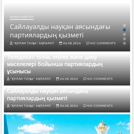
ЖАҢАЛЫҚТАР
Сайлауалды науқан аясындағы
партиялардың қызметі
"ҚҰЛАН ТАҢЫ" АҚПАРАТ.
06.08.2026
NO COMMENTS
Теледебат: білім, еңбек және даму
мәселелері бойынша партиялардың
ұсынысы
"ҚҰЛАН ТАҢЫ" АҚПАРАТ.
06.08.2026
NO COMMENTS
Сайлауалды науқан аясындағы
партиялардың қызметі
"ҚҰЛАН ТАҢЫ" АҚПАРАТ.
06.08.2026
NO COMMENTS