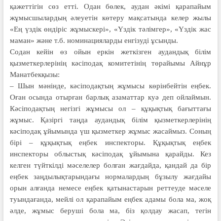
қажеттігін сөз етті. Одан бөлек, аудан әкімі қарапайым
жұмысшылардың әлеуетін көтеру мақсатында келер жылы
«Ең үздік өндіріс жұмыскері», «Үздік тәлімгер», «Үздік жас
маман» және т.б. номинацияларды енгізуді ұсынды.
Содан кейін өз ойын еркін жеткізген аудандық білім
қызметкерлерінің кәсіподақ комитетінің төрайымы Айнұр
Манатбекқызы:
– Шын мәнінде, кәсіподақтың жұмысы көрінбейтін еңбек.
Оған осын­да отырған барлық азаматтар куә деп ойлаймын.
Кәсіподақтың негізгі жұмысы ол – құқықтық бағыттағы
жұмыс. Қазіргі таңда аудандық білім қызметкерлерінің
кәсіподақ ұйымында үш қызметкер жұмыс жасаймыз. Соның
бірі – құқықтық еңбек инспекторы. Құқықтық еңбек
инспекторы облыстық кәсіподақ ұйымына қарайды. Кез
келген түйткілді мәселелер болған жағдайда, қандай да бір
еңбек заңдылықтарын­да­ғы нормалардың бұзылу жағдайы
орын алғанда немесе еңбек қатынаста­рын реттеуде мәселе
туындағанда, мей­лі ол қарапайым еңбек адамы бола ма, жоқ
әлде, жұмыс беруші бола ма, біз қолдау жасап, тегін