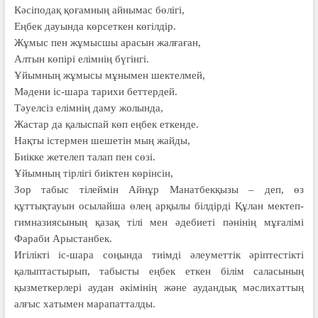
Кәсіподақ қоғамның айнымас бөлігі,
Еңбек дауында көрсеткен көгілдір.
Жұмыс пен жұмысшы арасын жалғаған,
Алтын көпірі елімнің бүгінгі.
Ұйымның жұмысы мұнымен шектелмей,
Мәдени іс-шара тарихи беттердей.
Тәуелсіз елімнің даму жолында,
Жастар да қалыспай көп еңбек еткенде.
Нақты істермен шешетін мың жайды,
Биікке жетелеп талап пен сөзі.
Ұйымның тірлігі биіктен көрінсін,
Зор табыс тілеймін Айнұр Манатбекқызы – деп, өз
құттықтауын осылайша өлең арқылы білдірді Құлан мектеп-
гимназиясының қазақ тілі мен әдебиеті пәнінің мұғалімі
Фараби Арыстанбек.
Игілікті іс-шара соңында тиімді әлеуметтік әріптестікті
қалыптастырып, табысты еңбек еткен білім саласының
қызметкерлері аудан әкімінің және аудандық мәслихаттың
алғыс хатымен марапатталды.