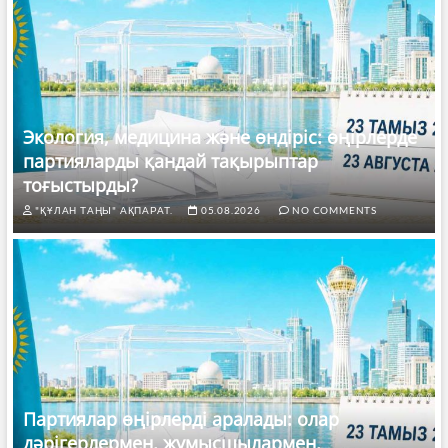
Экология, медицина және өндіріс: өңірлерде
партияларды қандай тақырыптар
тоғыстырды?
"ҚҰЛАН ТАҢЫ" АҚПАРАТ.
05.08.2026
NO COMMENTS
Партиялар өңірлерді аралады: олар
дәрігерлермен, жұмысшылармен,