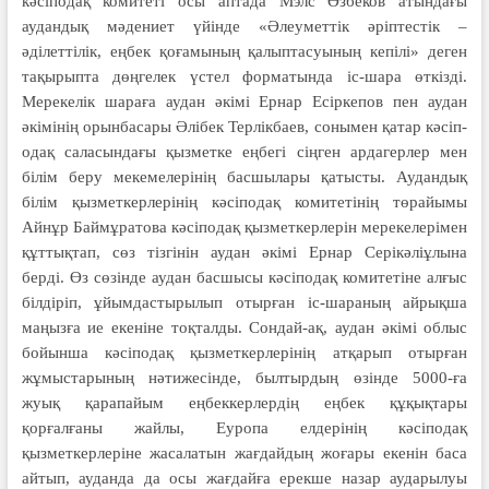
кәсіподақ комитеті осы аптада Мэлс Өзбеков атындағы
аудандық мәдениет үйінде «Әлеуметтік әріптестік –
әділеттілік, еңбек қоғамының қалыптасуының кепілі» деген
тақырыпта дөңгелек үстел форматында іс-шара өткізді.
Мерекелік шараға аудан әкімі Ернар Есіркепов пен аудан
әкімінің орынбасары Әлібек Терлікбаев, сонымен қатар кәсіп­
одақ саласындағы қызметке еңбегі сіңген ардагерлер мен
білім беру мекемелерінің басшылары қатысты. Аудандық
білім қыз­меткерлерінің кәсіподақ комитетінің төрайымы
Айнұр Баймұратова кәсіподақ қызметкерлерін мерекелерімен
құттық­тап, сөз тізгінін аудан әкімі Ернар Серікәліұлына
берді. Өз сөзінде аудан басшысы кәсіподақ комитетіне алғыс
білдіріп, ұйымдастырылып отырған іс-шараның айрықша
маңызға ие екеніне тоқталды. Сондай-ақ, аудан әкімі облыс
бойынша кәсіподақ қызметкерлерінің атқарып отырған
жұмыстарының нәтижесінде, былтырдың өзінде 5000-ға
жуық қарапайым еңбеккерлердің еңбек құқықтары
қорғалғаны жайлы, Еуропа елдерінің кәсіподақ
қызметкерлеріне жасалатын жағдайдың жоғары екенін баса
айтып, ауданда да осы жағдайға ерекше назар аударылуы