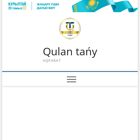
Skip
to
content
Qulan tańy
AQPARAT