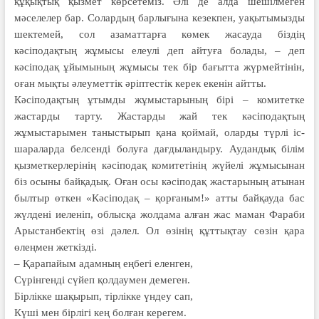
құқықтық қызмет көрсетеміз. Әлі де алда шешілмеген
мәселелер бар. Солардың барлығына кезекпен, уақытымызды
шектемей, сол азаматтарға көмек жасауда біздің
кәсіподақтың жұмысы елеулі деп айтуға болады, – деп
кәсіподақ ұйымының жұмысы тек бір бағытта жүрмейтінін,
оған мықты әлеуметтік әріптестік керек екенін айтты.
Кәсіподақтың ұтымды жұмыс­тарының бірі – комитетке
жастарды тарту. Жастарды жай тек кәсіподақ­тың
жұмыстарымен таныстырып қана қоймай, оларды түрлі іс-
шараларда белсенді болуға дағдыландыру. Аудандық білім
қызметкерлерінің кәсіп­одақ коми­тетінің жүйелі жұ­мы­сынан
біз осыны байқадық. Оған осы кәсіподақ жастарының атынан
был­тыр өткен «Кәсіподақ – қорғаным!» атты байқауда бас
жүлдені иеленіп, облысқа жолдама алған жас маман Фараби
Арыстанбектің өзі дәлел. Ол өзінің құт­тықтау сөзін қара
өлеңмен жеткізді.
– Қарапайым адамның еңбегі еленген,
Сүрінгенді сүйеп қолдаумен демеген.
Бірлікке шақырып, тірлікке үндеу сап,
Күші мен бірлігі кең болған керегем.