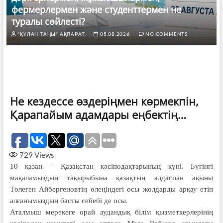
фермерлермен және студенттермен не
туралы сөйлесті?
"ҚҰЛАН ТАҢЫ" АҚПАРАТ.
05.08.2026
NO COMMENTS
Не кездессе өздеріңмен көрмекпін,
Қарапайым адамдары еңбектің…
729
Views
10 қазан – Қазақстан кәсіподақтарының күні. Бүгінгі
мақаламыздың тақырыбына қазақтың алдаспан ақыны
Төлеген Айбергеновтің өлеңіндегі осы жолдарды арқау етіп
алғанымыздың басты себебі де осы.
Аталмыш мерекеге орай аудандық білім қызметкерлерінің