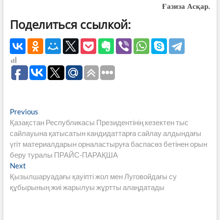
Ғазиза Асқар.
Поделиться ссылкой:
Навигация
Previous
Previous
post:
Қазақстан Республикасы Президентінің кезектен тыс
по
сайлауына қатысатын кандидаттарға сайлау алдындағы
записям
үгіт материалдарын орналастыруға баспасөз бетінен орын
беру туралы ПРАЙС-ПАРАҚША
Next
Next
post:
Қызылшаруадағы қауіпті жол мен Луговойдағы су
құбырының жиі жарылуы жұртты алаңдатады