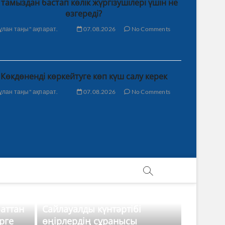
 тамыздан бастап көлік жүргізушілері үшін не
өзгереді?
ұлан таңы" ақпарат.
07.08.2026
No Comments
Көкдөненді көркейтуге көп күш салу керек
ұлан таңы" ақпарат.
07.08.2026
No Comments
баттан
Сайлауалды күнтәртібі
рге
өңірлердің сұранысы