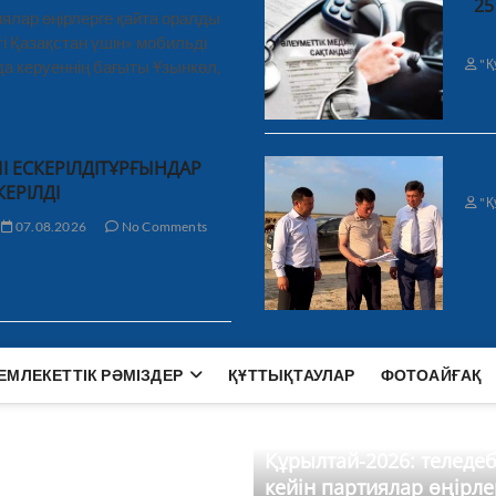
25
ялар өңірлерге қайта оралды
і Қазақстан үшін» мобильді
"Қ
а керуеннің бағыты Ұзынкөл,
І ЕСКЕРІЛДІТҰРҒЫНДАР
КЕРІЛДІ
"Қ
07.08.2026
No Comments
ЕМЛЕКЕТТІК РӘМІЗДЕР
ҚҰТТЫҚТАУЛАР
ФОТОАЙҒАҚ
Құрылтай-2026: теледе
кейін партиялар өңірле