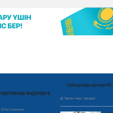
Сайлауалды күнтәртібі
 партиялар өңірлерге
"Құлан таңы" ақпарат.
No Comments