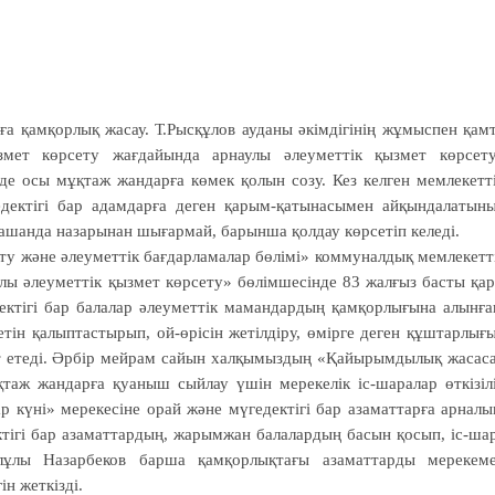
рға қамқорлық жасау. Т.Рысқұлов ауданы әкімдігінің жұмыспен қам
змет көрсету жағдайында арнаулы әлеуметтік қызмет көрсет
 де осы мұқтаж жандарға көмек қолын созу. Кез келген мемлекетт
гедектігі бар адамдарға деген қарым-қатынасымен айқындалатын
ашанда назарынан шығармай, барынша қолдау көрсетіп келеді.
мту және әлеуметтік бағдарламалар бөлімі» коммуналдық мемлекетт
лы әлеуметтік қызмет көрсету» бөлімшесінде 83 жалғыз басты қар
дектігі бар балалар әлеуметтік мамандардың қамқорлығына алынға
тін қалыптастырып, ой-өрісін жетілдіру, өмірге деген құштарлығ
т етеді. Әрбір мейрам сайын халқымыздың «Қайырымдылық жасас
қтаж жандарға қуаныш сыйлау үшін мерекелік іс-шаралар өткізіл
 күні» мерекесіне орай және мүгедектігі бар азаматтарға арналы
ктігі бар азаматтардың, жарымжан балалардың басын қосып, іс-ша
лы Назарбеков барша қамқорлықтағы азаматтарды мерекем
н жеткізді.