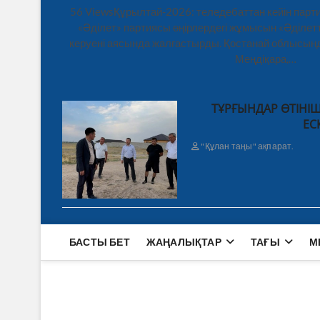
56 ViewsҚұрылтай-2026: теледебаттан кейін парти
«Әділет» партиясы өңірлердегі жұмысын «Әділетт
керуені аясында жалғастырды. Қостанай облысынд
Меңдіқара,…
ТҰРҒЫНДАР ӨТІНІШ
ЕС
"Құлан таңы" ақпарат.
БАСТЫ БЕТ
ЖАҢАЛЫҚТАР
ТАҒЫ
М