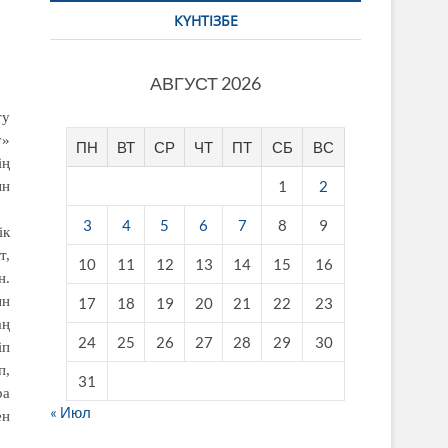
КҮНТІЗБЕ
АВГУСТ 2026
ту
у»
ПН
ВТ
СР
ЧТ
ПТ
СБ
ВС
ің
1
2
ын
3
4
5
6
7
8
9
ік
т,
10
11
12
13
14
15
16
н.
ын
17
18
19
20
21
22
23
аң
24
25
26
27
28
29
30
іп
п,
31
ра
« Июл
ен