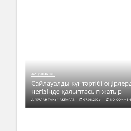
ЖАҢАЛЫҚТАР
ар
Сайлауалды күнтәртібі өңірлер
негізінде қалыптасып жатыр
"ҚҰЛАН ТАҢЫ" АҚПАРАТ.
07.08.2026
NO COMMEN