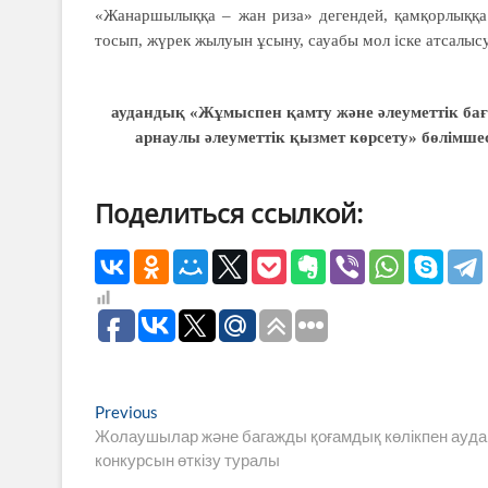
«Жанаршылыққа – жан риза» дегендей, қамқорлыққ
тосып, жүрек жылуын ұсыну, сауабы мол іске атсалыс
аудандық «Жұмыспен қамту және әлеуметтік ба
арнаулы әлеуметтік қызмет көрсету» бөлімшес
Поделиться ссылкой:
Навигация
Previous
Previous
post:
Жолаушылар және багажды қоғамдық көлікпен ауда
по
конкурсын өткізу туралы
записям