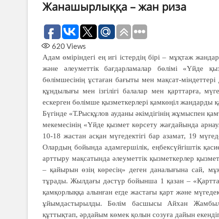
Жанашырлыққа – жан риза
620
Views
Адам өміріндегі ең игі істердің бірі – мұқтаж жанда
және әлеуметтік бағдарламалар бөлімі «Үйде қы
бөлімшесінің ұстаған бағыты мен мақсат-міндеттері
құндылығы мен ізгілігі балалар мен қарттарға, мү
ескерген бөлімше қызметкерлері қамкөңіл жандарды қ
Бүгінде «Т.Рысқұлов ауданы әкімдігінің жұмыспен қа
мекемесінің «Үйде қызмет көрсету жағдайында арнау
10-18 жастан асқан мүгедектігі бар азамат, 19 мүге
Олардың бойында адамгершілік, еңбексүйгіштік қасие
арттыру мақсатында әлеуметтік қызметкерлер қызме
– қайырын өзің көресің» деген даналығына сай, мұ
тұрады. Жылдағы дәстүр бойынша 1 қазан – «Қарттар
қамқорлыққа алынған егде жастағы қарт және мүгеде
ұйымдастырылды. Бөлім басшысы Айхан Жамбылұ
құттықтап, әрдайым көмек қолын созуға дайын екендігі