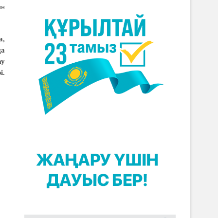
ын
а,
да
ау
і.