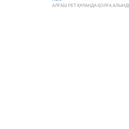
post:
АЛҒАШ РЕТ ҚҰЛАНДА ҚОЛҒА АЛЫН