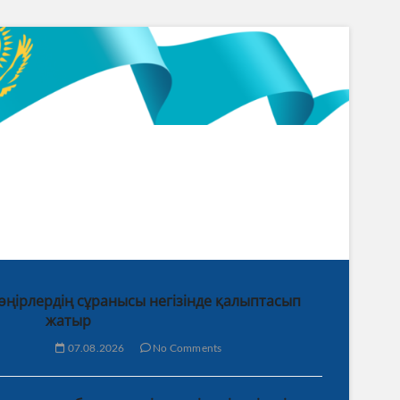
 өңірлердің сұранысы негізінде қалыптасып
жатыр
07.08.2026
No Comments