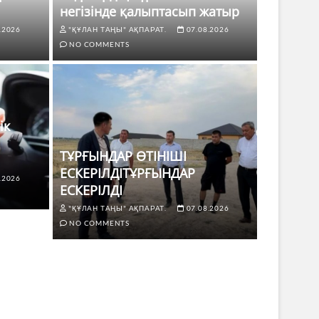
негізінде қалыптасып жатыр
.2026
"ҚҰЛАН ТАҢЫ" АҚПАРАТ.
07.08.2026
NO COMMENTS
ік
ТҰРҒЫНДАР ӨТІНІШІ
ЕСКЕРІЛДІТҰРҒЫНДАР
.2026
ЖАҢАЛЫҚТ
ЕСКЕРІЛДІ
 көлік жүргізушілері үшін не
ТҰРҒЫ
"ҚҰЛАН ТАҢЫ" АҚПАРАТ.
07.08.2026
ЕСКЕР
NO COMMENTS
8.2026
NO COMMENTS
"ҚҰЛАН Т