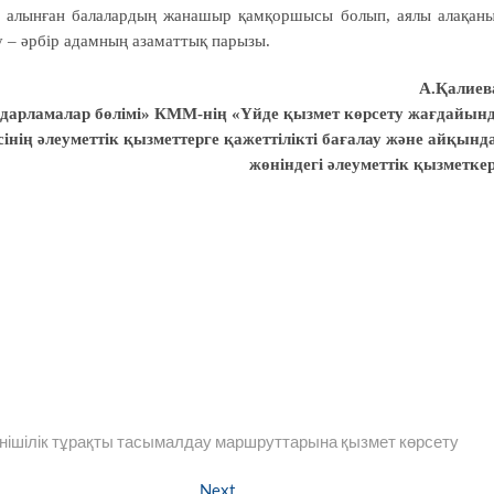
а алынған балалардың жанашыр қамқоршысы болып, аялы алақан
у – әрбір адамның азаматтық парызы.
А.Қалиев
ғдарламалар бөлімі» КММ-нің «Үйде қызмет көрсету жағдайын
інің әлеуметтік қызметтерге қажеттілікті бағалау және айқынд
жөніндегі әлеуметтік қызметкер
нішілік тұрақты тасымалдау маршруттарына қызмет көрсету
Next
Next