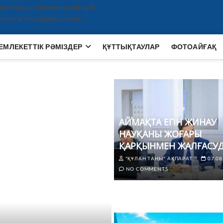
дау жұмыстарының жай-күйі
ашылығы басқармасының…
ЕМЛЕКЕТТІК РӘМІЗДЕР
ҚҰТТЫҚТАУЛАР
ФОТОАЙҒАҚ
АЙМАҚТА ЕГІН ЖИНАУ
НАУҚАНЫ ЖОҒАРЫ
ҚАРҚЫНМЕН ЖАЛҒАСУД
"ҚҰЛАН ТАҢЫ" АҚПАРАТ.
07.08
NO COMMENTS