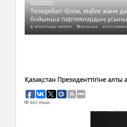
ЖАҢАЛЫҚТАР
Теледебат: білім, еңбек және д
бойынша партиялардың ұсын
"ҚҰЛАН ТАҢЫ" АҚПАРАТ.
06.08.2026
NO COMMEN
Қазақстан Президенттігіне алты 
665
Views