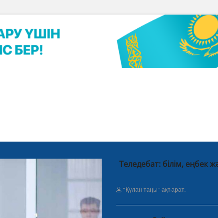
Теледебат: білім, еңбек
"Құлан таңы" ақпарат.