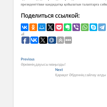
президенттікке кандидатқа қойылатын талаптарға сәйк
Поделиться ссылкой:
Навигация
Previous
Previous
post:
Әркімнің дауысы маңызды!
по
Next
Next
записям
post:
Қарақат Әбденнің сайлау алды