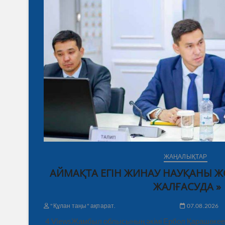
ЖАҢАЛЫҚТАР
АЙМАҚТА ЕГІН ЖИНАУ НАУҚАНЫ 
ЖАЛҒАСУДА »
"Құлан таңы" ақпарат.
07.08.2026
4 ViewsЖамбыл облысының әкімі Ербол Қарашөкеев