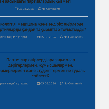
ан аясындағы партиялардың қызметі
06.08.2026
No Comments
кология, медицина және өндіріс: өңірлерде
ртияларды қандай тақырыптар тоғыстырды?
ұлан таңы" ақпарат.
05.08.2026
No Comments
Партиялар өңірлерді аралады: олар
дәрігерлермен, жұмысшылармен,
рмерлермен және студенттермен не туралы
сөйлесті?
ұлан таңы" ақпарат.
05.08.2026
No Comments