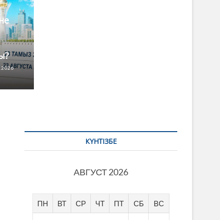
ЖАҢАЛЫҚТ
н аясындағы партиялардың
Эколо
не
парти
8.2026
NO COMMENTS
"ҚҰЛАН Т
ы?
.2026
КҮНТІЗБЕ
АВГУСТ 2026
ПН
ВТ
СР
ЧТ
ПТ
СБ
ВС