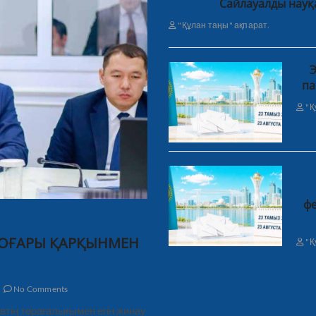
Сайлауалды науқ
"Құлан таңы" ақпарат.
Э
па
"Қ
фе
ЖОҒАРЫ ҚАРҚЫНМЕН
"Қ
No Comments
тің төрағалығымен егін жинау