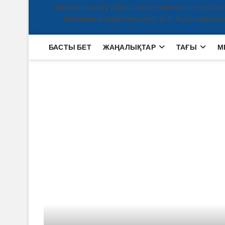
науқанының өту барысы және мал азығын дайын
бойынша аппараттық кеңес өтті. Ауыл шару
БАСТЫ БЕТ
ЖАҢАЛЫҚТАР
ТАҒЫ
М