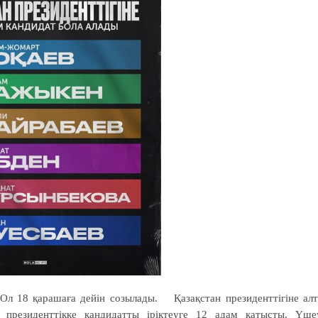
. Ол 18 қарашаға дейін созылады. ⠀ Қазақстан президенттігіне ал
, президенттікке кандидатты іріктеуге 12 адам қатысты. Үше