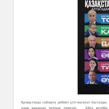
Қазақстанда сайлауға дейінгі үгіт-насихат басталды
адам кандидат ретінде тіркелді. ⠀ Айта кетейік