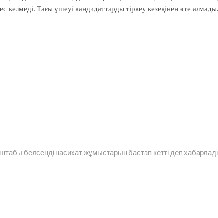
ес келмеді. Тағы үшеуі кандидаттарды тіркеу кезеңінен өте алмады
 штабы белсенді насихат жұмыстарын бастап кетті деп хабарлад