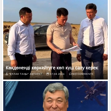
Көкдөненді көркейтуге көп күш салу керек
"ҚҰЛАН ТАҢЫ" АҚПАРАТ.
07.08.2026
NO COMMENTS