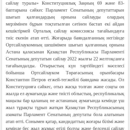
сайлау туралы» Конституциялық Заңның 69 және 83-
баптарына сәйкес Парламент Сенатының депутаттарын
шығып қалғандардың орнына сайлауды олардың
мерзімінен бұрын тоқтатылған сәтінен бастап екі айдан
кешіктірмей Орталық сайлау комиссиясы тағайындауға
тиіс екенін атап өтті. Жоғарыда баяндалғанның негізінде
Ортсайлаукомның шешімімен шығып қалғанның орнына
Астана қаласынан Қазақстан Республикасы Парламенті
Сенатының депутатын сайлау 2022 жылғы 22 желтоқсанға
тағайындалды. Отырыстың күн тәртібіндегі мәселесі
бойынша Ортсайлауком Төрағасының орынбасары
Константин Петров егжей-тегжейлі баяндама жасады. Ол
Конституцияға сәйкес, отыз жасқа толған және соңғы он
жылда ел аумағында және тиісті облыстың, республикалық
маңызы бар қаланың не астананың аумағында кемінде үш
жыл тұрақты тұрып жатқан Қазақстан Республикасының
азаматы Парламент Сенатының депутаты бола алатынын
атап өтті. Сонымен қатар, кандидаттың жоғары білімі және
кемінде бес жыл жұмыс өтілі болуы және белсенді сайлау