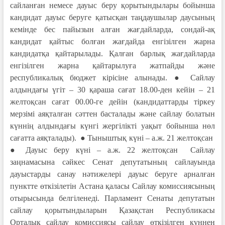
сайланған немесе дауыс беру қорытындылары бойынша
кандидат дауыс беруге қатысқан таңдаушылар даусының
кемінде бес пайызын алған жағдайларда, сондай-ақ
кандидат қайтыс болған жағдайда енгізілген жарна
кандидатқа қайтарылады. Қалған барлық жағдайларда
енгізілген жарна қайтарылуға жатпайды және
республикалық бюджет кірісіне алынады. ● Сайлау
алдындағы үгіт – 30 қараша сағат 18.00-ден кейін – 21
желтоқсан сағат 00.00-ге дейін (кандидаттарды тіркеу
мерзімі аяқталған сәттен басталады және сайлау болатын
күннің алдындағы күнгі жергілікті уақыт бойынша нөл
сағатта аяқталады). ● Тыныштық күні – а.ж. 21 желтоқсан
● Дауыс беру күні – а.ж. 22 желтоқсан Сайлау
заңнамасына сәйкес Сенат депутатының сайлауында
дауыстарды санау нәтижелері дауыс беруге арналған
пунктте өткізілетін Астана қаласы Сайлау комиссиясының
отырысында белгіленеді. Парламент Сенаты депутатын
сайлау қорытындыларын Қазақстан Республикасы
Орталық сайлау комиссиясы сайлау өткізілген күннен