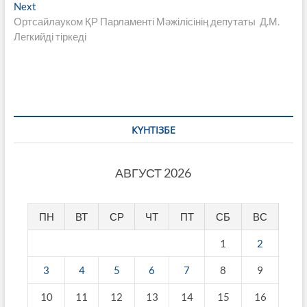
записям
Next
Next
post:
Ортсайлауком ҚР Парламенті Мәжілісінің депутаты Д.М.
Легкийді тіркеді
КҮНТІЗБЕ
АВГУСТ 2026
ПН
ВТ
СР
ЧТ
ПТ
СБ
ВС
1
2
3
4
5
6
7
8
9
10
11
12
13
14
15
16