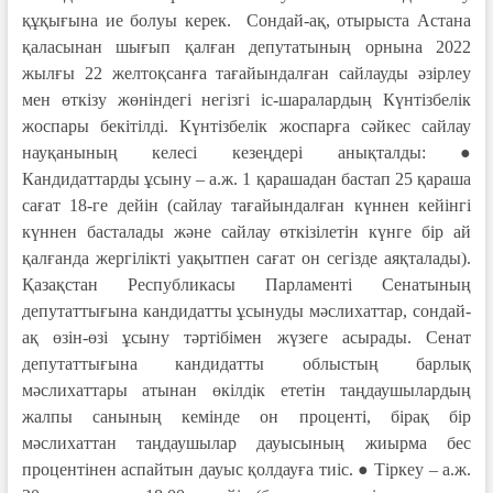
құқығына ие болуы керек. Сондай-ақ, отырыста Астана
қаласынан шығып қалған депутатының орнына 2022
жылғы 22 желтоқсанға тағайындалған сайлауды әзірлеу
мен өткізу жөніндегі негізгі іс-шаралардың Күнтізбелік
жоспары бекітілді. Күнтізбелік жоспарға сәйкес сайлау
науқанының келесі кезеңдері анықталды: ●
Кандидаттарды ұсыну – а.ж. 1 қарашадан бастап 25 қараша
сағат 18-ге дейін (сайлау тағайындалған күннен кейінгі
күннен басталады және сайлау өткізілетін күнге бір ай
қалғанда жергілікті уақытпен сағат он сегізде аяқталады).
Қазақстан Республикасы Парламенті Сенатының
депутаттығына кандидатты ұсынуды мәслихаттар, сондай-
ақ өзін-өзі ұсыну тәртібімен жүзеге асырады. Сенат
депутаттығына кандидатты облыстың барлық
мәслихаттары атынан өкілдік ететін таңдаушылардың
жалпы санының кемінде он проценті, бірақ бір
мәслихаттан таңдаушылар дауысының жиырма бес
процентінен аспайтын дауыс қолдауға тиіс. ● Тіркеу – а.ж.