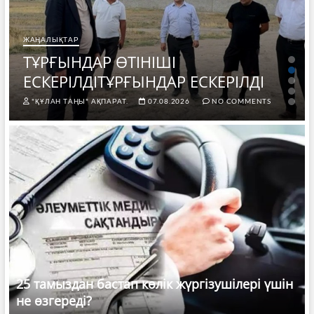
ЖАҢАЛЫҚТАР
ТҰРҒЫНДАР ӨТІНІШІ
ЕСКЕРІЛДІТҰРҒЫНДАР ЕСКЕРІЛДІ
"ҚҰЛАН ТАҢЫ" АҚПАРАТ.
07.08.2026
NO COMMENTS
25 тамыздан бастап көлік жүргізушілері үшін
не өзгереді?