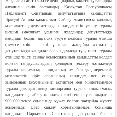
30 қараша сағат 18.00-ге дейін (барлық қажетті құжаттарды
алғаннан кейін басталады). Қазақстан Республикасы
Парламенті Сенатының депутаттығына кандидатты
тіркеуді Астана қаласының Сайлау комиссиясы қалалық
мәслихаттың депутаттыққа кандидат етіп ұсыну туралы
шешімі (мәслихат ұсынған жағдайда); депутаттыққа
кандидат болып дауысқа түсуге келісімі туралы өтініші
(немесе өзін — өзі ұсынған жағдайда азаматтың
депутаттыққа кандидат болып дауысқа түсу ниеті туралы
өтініші); тиісті сайлау комиссиясының кандидатты қолдап
қойған таңдаушылардың қолдарын тексеру нәтижелері
туралы хаттамасы; кандидаттың өмірбаяндық деректері;
мемлекеттік кіріс органының кандидат пен оның
зайыбының (жұбайының) активтері мен міндеттемелері
туралы декларациялар тапсырғаны туралы анықтамасы;
кандидаттың сайлау жарнасын енгізгенін куәландыратын
900 000 теңге сомасында құжат болған жағдайда жүзеге
асырылады. Егер сайлау қорытындылары бойынша
кандидат Парламент Сенатының депутаты болып