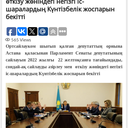
өткізу жөніндегі негізгі іс-
шаралардың Күнтізбелік жоспарын
бекітті
565
Views
Ортсайлауком шығып қалған депутаттың орнына
Астана қаласынан Парламент Сенаты депутатының
сайлауын 2022 жылғы 22 желтоқсанға тағайындады,
сондай-ақ сайлауды әзірлеу мен өткізу жөніндегі негізгі
іс-шаралардың Күнтізбелік жоспарын бекітті