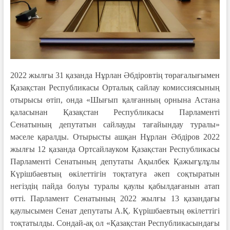
2022 жылғы 31 қазанда Нұрлан Әбдіровтің төрағалығымен
Қазақстан Республикасы Орталық сайлау комиссиясының
отырысы өтіп, онда «Шығып қалғанның орнына Астана
қаласынан Қазақстан Республикасы Парламенті
Сенатының депутатын сайлауды тағайындау туралы»
мәселе қаралды. Отырысты ашқан Нұрлан Әбдіров 2022
жылғы 12 қазанда Ортсайлауком Қазақстан Республикасы
Парламенті Сенатының депутаты Ақылбек Қажығұлұлы
Күрішбаевтың өкілеттігін тоқтатуға әкеп соқтыратын
негіздің пайда болуы туралы қаулы қабылдағанын атап
өтті. Парламент Сенатының 2022 жылғы 13 қазандағы
қаулысымен Сенат депутаты А.Қ. Күрішбаевтың өкілеттігі
тоқтатылды. Сондай-ақ ол «Қазақстан Республикасындағы