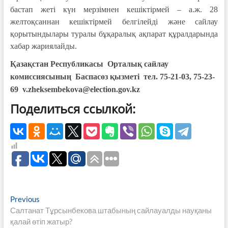
бастап жеті күн мерзімнен кешіктірмей – а.ж. 28
желтоқсаннан кешіктірмей белгілейді және сайлау
қорытындылары туралы бұқаралық ақпарат құралдарында
хабар жариялайды.
Қазақстан Республикасы Орталық сайлау
комиссиясының Баспасөз қызметі тел. 75-21-03, 75-23-
69 v.zheksembekova@election.gov.kz
Поделиться ссылкой:
Навигация
Previous
Previous
post:
Салтанат Тұрсынбекова штабының сайлауалды науқаны
по
қалай өтіп жатыр?