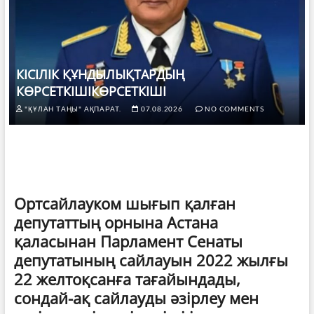
КІСІЛІК ҚҰНДЫЛЫҚТАРДЫҢ
КӨРСЕТКІШІКӨРСЕТКІШІ
"ҚҰЛАН ТАҢЫ" АҚПАРАТ.
07.08.2026
NO COMMENTS
Ортсайлауком шығып қалған
депутаттың орнына Астана
қаласынан Парламент Сенаты
депутатының сайлауын 2022 жылғы
22 желтоқсанға тағайындады,
сондай-ақ сайлауды әзірлеу мен