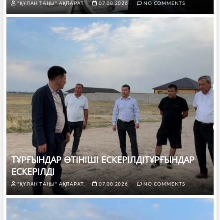
"ҚҰЛАН ТАҢЫ" АҚПАРАТ.
07.08.2026
NO COMMENTS
ТҰРҒЫНДАР ӨТІНІШІ ЕСКЕРІЛДІТҰРҒЫНДАР
ЕСКЕРІЛДІ
"ҚҰЛАН ТАҢЫ" АҚПАРАТ.
07.08.2026
NO COMMENTS