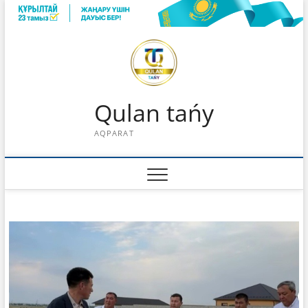
Skip
to
content
Qulan tańy
AQPARAT