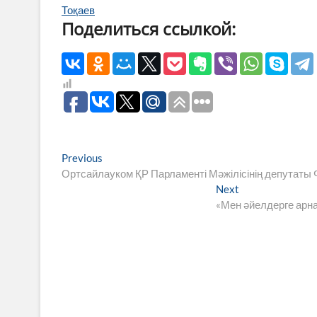
Тоқаев
Поделиться ссылкой:
Навигация
Previous
Previous
post:
Ортсайлауком ҚР Парламенті Мәжілісінің депутаты Ф
по
Next
Next
записям
post:
«Мен әйелдерге арн