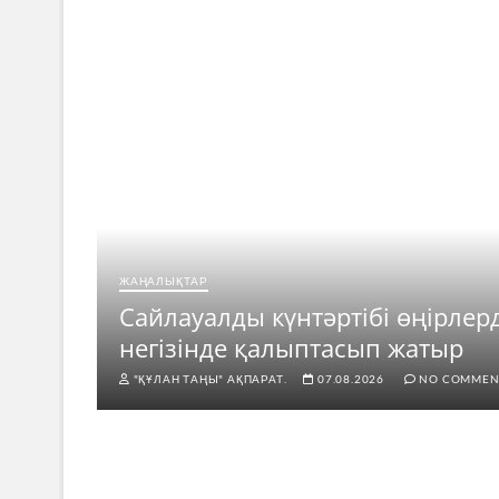
ЖАҢАЛЫҚТАР
ар
Сайлауалды күнтәртібі өңірлер
негізінде қалыптасып жатыр
"ҚҰЛАН ТАҢЫ" АҚПАРАТ.
07.08.2026
NO COMMEN