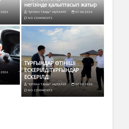
негізінде қалыптасып жатыр
.2026
"ҚҰЛАН ТАҢЫ" АҚПАРАТ.
07.08.2026
NO COMMENTS
ік
ТҰРҒЫНДАР ӨТІНІШІ
ЕСКЕРІЛДІТҰРҒЫНДАР
.2026
ЖАҢАЛЫҚТ
ЕСКЕРІЛДІ
 көлік жүргізушілері үшін не
ТҰРҒЫ
"ҚҰЛАН ТАҢЫ" АҚПАРАТ.
07.08.2026
ЕСКЕР
NO COMMENTS
8.2026
NO COMMENTS
"ҚҰЛАН Т