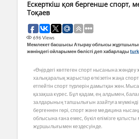
Ескерткіш қоя бергенше спорт, 
Тоқаев
696
Views
Мемлекет басшысы Атырау облысы жұртшылығ
жөніндегі ойларымен бөлісті деп хабарлады
turk
«Өңірдегі көптеген спорт нысанына жөндеу 
халықаралық жарыстар өткізетін жаңа спорт
етпейтін спорт түрлерін дамытқан жөн. Мысал
қазақша күрес. Бұл қадам, ең алдымен, бал
залдарының тапшылығын азайтуға мүмкіндік 
бергеннен гөрі, спорт және медицина нысан
облысына ғана емес, бүкіл елімізге қатыст
жұршылығымен кездесуінде.