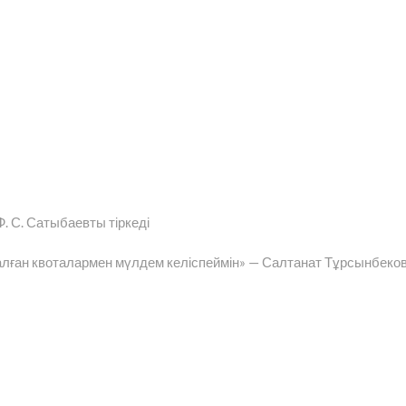
. С. Сатыбаевты тіркеді
алған квоталармен мүлдем келіспеймін» — Салтанат Тұрсынбеко