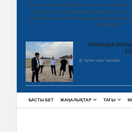
198 ViewsҚұрылтай-2026: теледебаттан кейін парт
«Әділет» партиясы өңірлердегі жұмысын «Әділетт
керуені аясында жалғастырды. Қостанай облысынд
Меңдіқара,…
ТҰРҒЫНДАР ӨТІНІШ
ЕС
"Құлан таңы" ақпарат.
БАСТЫ БЕТ
ЖАҢАЛЫҚТАР
ТАҒЫ
М