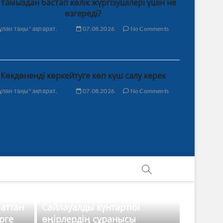
 тамыздан бастап көлік жүргізушілері үшін не
өзгереді?
ұлан таңы" ақпарат.
07.08.2026
No Comments
Көкдөненді көркейтуге көп күш салу керек
ұлан таңы" ақпарат.
07.08.2026
No Comments
баттан
Сайлауалды күнтәртібі
рге
өңірлердің сұранысы