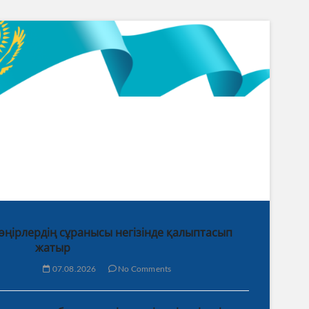
 өңірлердің сұранысы негізінде қалыптасып
жатыр
07.08.2026
No Comments