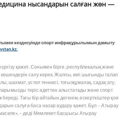
медицина нысандарын салған жөн —
ымен кездесуінде спорт инфрақұрылымын дамыту
ystan.kz.
жүргізу қажет. Сонымен бірге, республикалық және
 кешендерін салу керек. Жалпы, көп шығынды талап
ы, шахмат, үстел теннисі, тоғызқұмалақ, садақ ату,
аларымызды теріс әдеттен алыстатады және спорт
береді. Тағы бір айтайын дегенім, ескерткіштер қоя
дарын салуға баса назар аудару қажет. Бұл – Атырау
ы мәселе», – деді Мемлекет басшысы Атырау