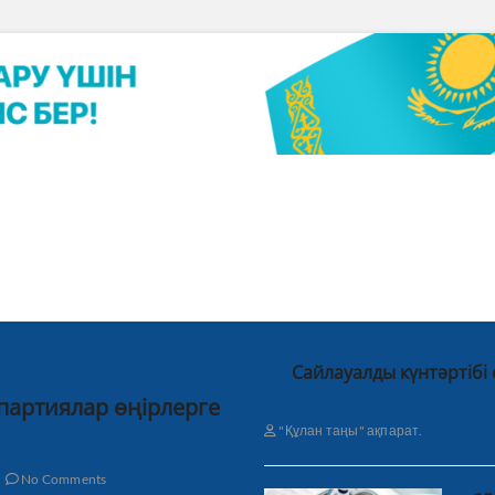
Сайлауалды күнтәртібі
 партиялар өңірлерге
"Құлан таңы" ақпарат.
No Comments