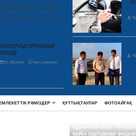
25
иялар өңірлерге қайта оралды
і Қазақстан үшін» мобильді
"Қ
а керуеннің бағыты Ұзынкөл,
І ЕСКЕРІЛДІТҰРҒЫНДАР
КЕРІЛДІ
"Қ
07.08.2026
No Comments
ЕМЛЕКЕТТІК РӘМІЗДЕР
ҚҰТТЫҚТАУЛАР
ФОТОАЙҒАҚ
Құрылтай-2026: теледе
кейін партиялар өңірле