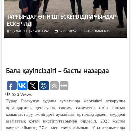
ТҰРҒЫНДАР ӨТІНІШІ ЕСКЕРІЛДІТҰРҒЫНДАР
ЕСКЕРІЛДІ
"ҚҰЛАН ТАҢЫ" АҚПАРАТ.
07.08.2026
NO COMMENTS
Бала қауіпсіздігі – басты назарда
633
Views
Тұрар Рысқұлов ауданы аумағында жергілікті атқарушы
органдармен, денсаулық сақтау, салауатты өмір салтын
қалыптастыру жөніндегі аумақтық орталықтармен, мүдделі
азаматтық қоғам институттарымен бірлесіп, 2023 жылғы
наурыз айының 27-сі мен сәуір айының 10-ы аралығында