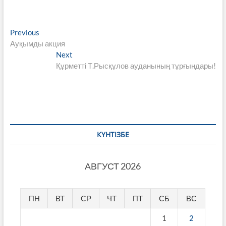
Навигация
Previous
Previous
post:
Ауқымды акция
по
Next
Next
записям
post:
Құрметті Т.Рысқұлов ауданының тұрғындары!
КҮНТІЗБЕ
АВГУСТ 2026
ПН
ВТ
СР
ЧТ
ПТ
СБ
ВС
1
2