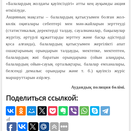
«Балалардың жолдағы қауіпсіздігі» атты кең ауқымды акция
өткізілуде.
Акцияның мақсаты – балалардың қатысуымен болған жол-
көлік оқиғалары себептері мен мән-жайларын зерттеуді
(статистикалық деректерді талдау, сауалнамалар, бақылаулар
жүргізу, әртүрлі құжаттарды зерттеу және басқа әдістерді
қоса алғанда), балалардың қатысуымен жергілікті апат
ошақтарының орындарын талдауды, мектепке, мектептен,
балалардың жиі баратын орындарына (ойын алаңдары,
балалардың ойын-сауық орталықтары, балалар емханалары,
белсенді демалыс орындары және т. б.) қауіпсіз жүріс
маршруттарын әзірлеу.
Аудандық полиция бөлімі.
Поделиться ссылкой: