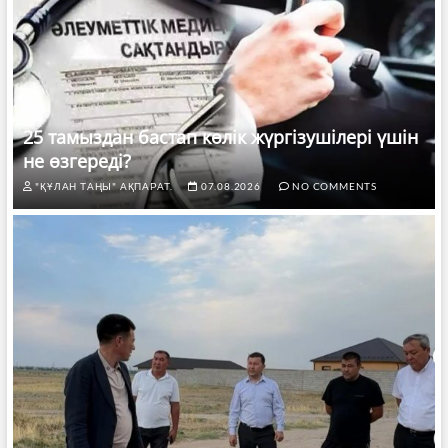
25 тамыздан бастап көлік жүргізушілері үшін
не өзгереді?
"ҚҰЛАН ТАҢЫ" АҚПАРАТ.
07.08.2026
NO COMMENTS