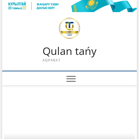
Skip
to
content
Qulan tańy
AQPARAT