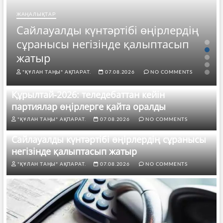
ЖАҢАЛЫҚТАР
Сайлауалды күнтәртібі өңірлердің
сұранысы негізінде қалыптасып
жатыр
"ҚҰЛАН ТАҢЫ" АҚПАРАТ.
07.08.2026
NO COMMENTS
Құрылтай-2026: теледебаттан кейін
партиялар өңірлерге қайта оралды
"ҚҰЛАН ТАҢЫ" АҚПАРАТ.
07.08.2026
NO COMMENTS
Сайлауалды күнтәртібі өңірлердің сұранысы
негізінде қалыптасып жатыр
"ҚҰЛАН ТАҢЫ" АҚПАРАТ.
07.08.2026
NO COMMENTS