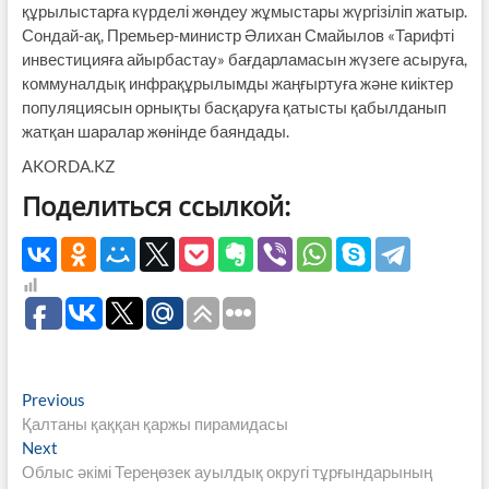
құрылыстарға күрделі жөндеу жұмыстары жүргізіліп жатыр.
Сондай-ақ, Премьер-министр Әлихан Смайылов «Тарифті
инвес­тицияға айырбастау» бағдарламасын жүзеге асыруға,
коммуналдық инфра­құрылымды жаңғыртуға және киіктер
популяциясын орнықты басқаруға қатысты қабылданып
жатқан шаралар жөнінде баяндады.
АKORDA.KZ
Поделиться ссылкой:
Навигация
Previous
Previous
post:
Қалтаны қаққан қаржы пирамидасы
по
Next
Next
записям
post:
Облыс әкімі Тереңөзек ауылдық округі тұрғындарының