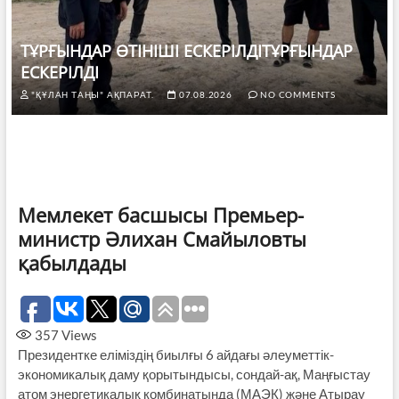
ТҰРҒЫНДАР ӨТІНІШІ ЕСКЕРІЛДІТҰРҒЫНДАР
ЕСКЕРІЛДІ
"ҚҰЛАН ТАҢЫ" АҚПАРАТ.
07.08.2026
NO COMMENTS
Мемлекет басшысы Премьер-
министр Әлихан Смайыловты
қабылдады
357
Views
Президентке еліміздің биылғы 6 айдағы әлеуметтік-
экономикалық даму қорытындысы, сондай-ақ, Маңғыстау
атом энергетикалық комбинатында (МАЭК) және Атырау