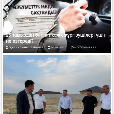
25 тамыздан бастап көлік жүргізушілері үшін
не өзгереді?
"ҚҰЛАН ТАҢЫ" АҚПАРАТ.
07.08.2026
NO COMMENTS