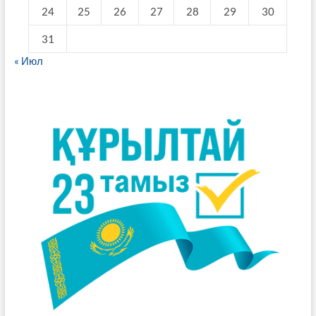
24
25
26
27
28
29
30
31
« Июл