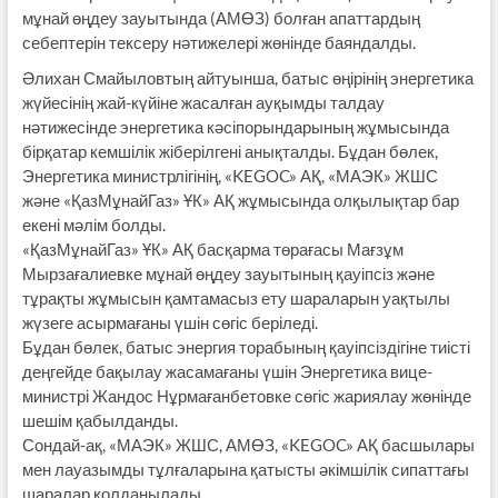
мұнай өңдеу зауытында (АМӨЗ) болған апаттардың
себептерін тексеру нәтижелері жөнінде баяндалды.
Әлихан Смайыловтың айтуынша, батыс өңірінің энергетика
жүйесінің жай-күйіне жасалған ауқымды талдау
нәтижесінде энергетика кәсіпорындарының жұмысында
бірқатар кемшілік жіберілгені анықталды. Бұдан бөлек,
Энергетика министрлігінің, «KEGOC» АҚ, «МАЭК» ЖШС
және «ҚазМұнайГаз» ҰК» АҚ жұмысында олқылықтар бар
екені мәлім болды.
«ҚазМұнайГаз» ҰК» АҚ басқарма төрағасы Мағзұм
Мырзағалиевке мұнай өңдеу зауытының қауіпсіз және
тұрақты жұмысын қамтамасыз ету шараларын уақтылы
жүзеге асырмағаны үшін сөгіс беріледі.
Бұдан бөлек, батыс энергия торабының қауіпсіздігіне тиісті
деңгейде бақылау жасамағаны үшін Энергетика вице-
министрі Жандос Нұрмағанбетовке сөгіс жариялау жөнінде
шешім қабылданды.
Сондай-ақ, «МАЭК» ЖШС, АМӨЗ, «KEGOC» АҚ басшылары
мен лауазымды тұлғаларына қатысты әкімшілік сипаттағы
шаралар қолданылады.