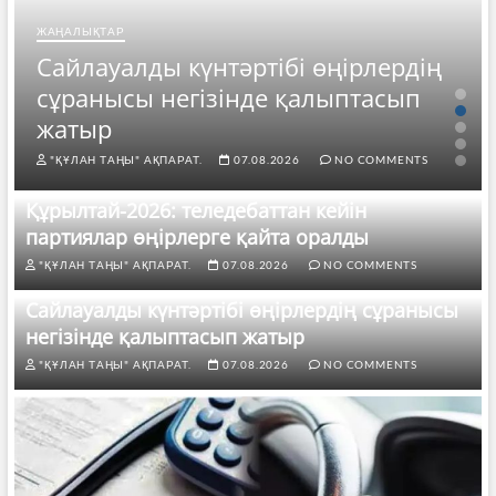
ЖАҢАЛЫҚТАР
Сайлауалды күнтәртібі өңірлердің
сұранысы негізінде қалыптасып
жатыр
"ҚҰЛАН ТАҢЫ" АҚПАРАТ.
07.08.2026
NO COMMENTS
Құрылтай-2026: теледебаттан кейін
партиялар өңірлерге қайта оралды
"ҚҰЛАН ТАҢЫ" АҚПАРАТ.
07.08.2026
NO COMMENTS
Сайлауалды күнтәртібі өңірлердің сұранысы
негізінде қалыптасып жатыр
"ҚҰЛАН ТАҢЫ" АҚПАРАТ.
07.08.2026
NO COMMENTS