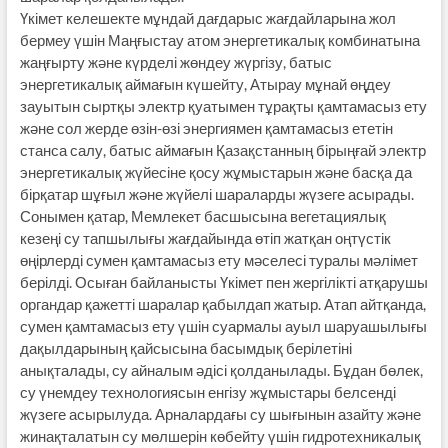
Үкімет келешекте мұндай дағ­дарыс жағдайларына жол
бермеу үшін Маңғыстау атом энергетикалық комбинатына
жаңғырту және күрделі жөндеу жүргізу, батыс
энергетикалық аймағын күшейту, Атырау мұнай өңдеу
зауытын сыртқы электр қуаты­мен тұрақты қамтамасыз ету
және сол жерде өзін-өзі энергиямен қамта­масыз ететін
станса салу, батыс аймағын Қазақстанның бірыңғай электр
энергетикалық жүйесіне қосу жұмыстарын және басқа да
бірқатар шұғыл және жүйелі шараларды жүзеге асырады.
Сонымен қатар, Мемлекет бас­шы­сына вегетациялық
кезеңі су тап­шылығы жағдайында өтіп жатқан оңтүстік
өңірлерді сумен қамтамасыз ету мәселесі туралы мәлімет
берілді. Осыған байланысты Үкімет пен жергілікті атқарушы
органдар қажетті шаралар қабылдап жатыр. Атап айтқанда,
сумен қамтамасыз ету үшін суармалы ауыл шаруашылығы
дақылдарының қайсысына басымдық берілетіні
анықталады, су айналым әдісі қолданылады. Бұдан бөлек,
су үнемдеу технологиясын енгізу жұмыс­тары белсенді
жүзеге асырылуда. Арналардағы су шығынын азайту және
жинақ­талатын су мөлшерін көбейту үшін гидротехникалық