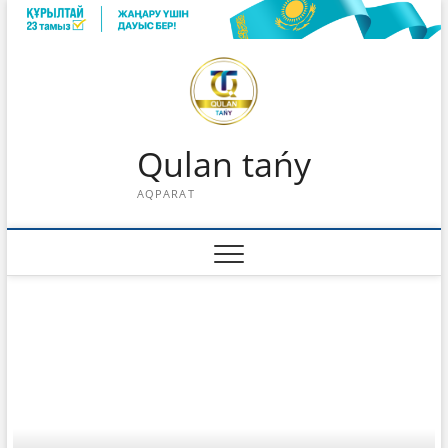
Skip
to
content
Qulan tańy
AQPARAT