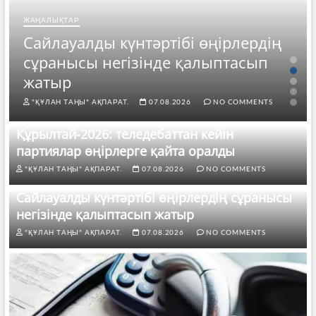
ЖАҢАЛЫҚТАР
Сайлауалды күнтәртібі өңірлердің
сұранысы негізінде қалыптасып
жатыр
"ҚҰЛАН ТАҢЫ" АҚПАРАТ.
07.08.2026
NO COMMENTS
Құрылтай-2026: теледебаттан кейін
партиялар өңірлерге қайта оралды
"ҚҰЛАН ТАҢЫ" АҚПАРАТ.
07.08.2026
NO COMMENTS
Сайлауалды күнтәртібі өңірлердің сұранысы
негізінде қалыптасып жатыр
"ҚҰЛАН ТАҢЫ" АҚПАРАТ.
07.08.2026
NO COMMENTS