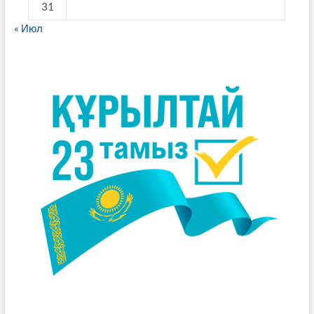
31
« Июл