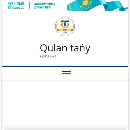
Skip
to
content
Qulan tańy
AQPARAT