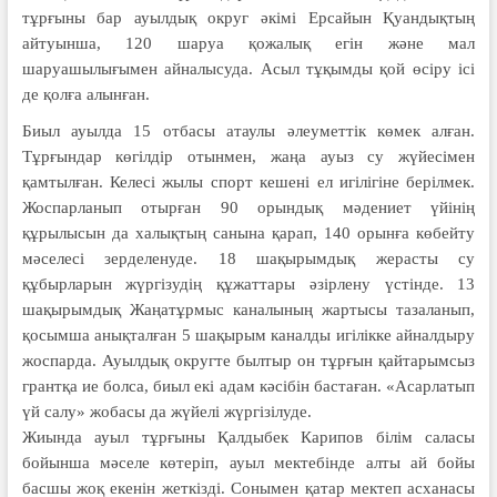
тұрғыны бар ауылдық округ әкімі Ерсайын Қуандықтың
айтуынша, 120 шаруа қожалық егін және мал
шаруашылығымен айналысуда. Асыл тұқымды қой өсіру ісі
де қолға алынған.
Биыл ауылда 15 отбасы атаулы әлеуметтік көмек алған.
Тұрғындар көгілдір отынмен, жаңа ауыз су жүйесімен
қамтылған. Келесі жылы спорт кешені ел игілігіне берілмек.
Жоспарланып отырған 90 орындық мәдениет үйінің
құрылысын да халықтың санына қарап, 140 орынға көбейту
мәселесі зерделенуде. 18 шақырымдық жерасты су
құбырларын жүргізудің құжаттары әзірлену үстінде. 13
шақырымдық Жаңатұрмыс каналының жартысы тазаланып,
қосымша анықталған 5 шақырым каналды игілікке айналдыру
жоспарда. Ауылдық округте былтыр он тұрғын қайтарымсыз
грантқа ие болса, биыл екі адам кәсібін бастаған. «Асарлатып
үй салу» жобасы да жүйелі жүргізілуде.
Жиында ауыл тұрғыны Қалдыбек Карипов білім саласы
бойынша мәселе көтеріп, ауыл мектебінде алты ай бойы
басшы жоқ екенін жеткізді. Сонымен қатар мектеп асханасы