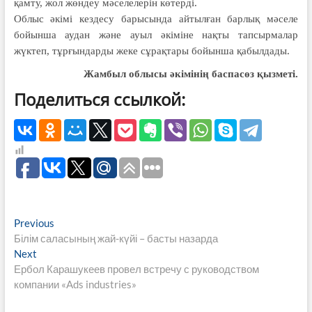
қамту, жол жөндеу мәселелерін көтерді.
Облыс әкімі кездесу барысында айтылған барлық мәселе
бойынша аудан және ауыл әкіміне нақты тапсырмалар
жүктеп, тұрғындарды жеке сұрақтары бойынша қабылдады.
Жамбыл облысы әкімінің
баспасөз қызметі.
Поделиться ссылкой:
Навигация
Previous
Previous
post:
Білім саласының жай-күйі – басты назарда
по
Next
Next
записям
post:
Ербол Карашукеев провел встречу с руководством
компании «Ads industries»