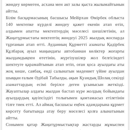
жөндеу көрмеген, асхана мен акт залы қыста жылымайтынын
айтты.
Білім басқармасының басшысы Мейірхан Өмірбек облыста
140 мектепке күрделі жөндеу қажет екенін атап өтіп,
алдымен апатты мектептердің мәселесі шешілетінін, ал
Жаңатұрмыстағы мектептің жөндеуі 2025 жылдық жоспарда
тұрғанын атап өтті. Ауданның Құрметті азаматы Қадірбек
Құлбарақ ауыл маңындағы автобаннан көліктер жоғарғы
жылдамдықпен өтетінін, жүргізушілер жол белгісіндегі
шектеуге қарамайтынын атап өтіп, оған қоса ауылдағы аты
жоқ көше, саябақ, енді салынатын мәдениет үйіне ауылдан
шыққан ғалым Әдібай Табылды, ақын Қуандық Шолақ секілді
азаматтардың есімі берілсе деген ұсынысын жеткізді.
Жауаптылар алдағы жылдан бастап күре жолдың бойындағы
ауылдардың қауіпсіздігі толығымен қамтамасыз етілетінін
тілге тиек етті. Ал аймақ басшысы еңбек адамдарына құрмет
көрсету бағытында атау беру мәселесі қолға алынатынын
айтты.
Сонымен қатар Жаңатұрмыстықтар жастарды жұмыспен