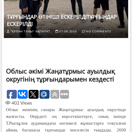
ТҰРҒЫНДАР ӨТІНІШІ ЕСКЕРІЛДІТҰРҒЫНДАР
ЕСКЕРІЛДІ
"ҚҰЛАН ТАҢЫ" АҚПАРАТ.
07.08.2026
NO COMMENTS
Облыс әкімі Жаңатұрмыс ауылдық
округінің тұрғындарымен кездесті
402
Views
Облыс әкімінің сапары Жаңатұрмыс ауылдық округінде
жалғасты. Өңірдегі оң көрсеткіштерге, оның ішінде
Т.Рысқұлов ауданындағы нәтижелі жұмыстарға тоқталған
аймақ басшысы тұрғындар мәселесін тыңдады. 2600