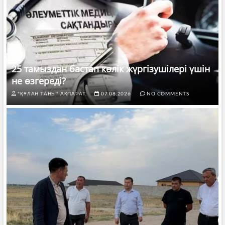
25 тамыздан бастап көлік жүргізушілері үшін
не өзгереді?
"ҚҰЛАН ТАҢЫ" АҚПАРАТ.
07.08.2026
NO COMMENTS