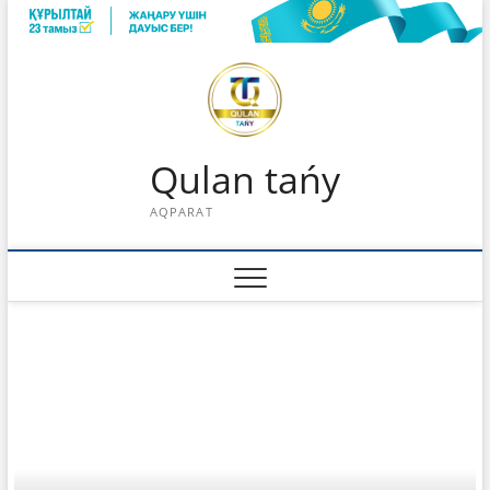
Skip
to
content
Qulan tańy
AQPARAT