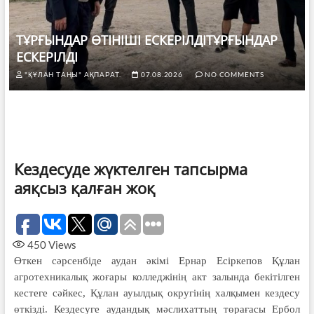
ТҰРҒЫНДАР ӨТІНІШІ ЕСКЕРІЛДІТҰРҒЫНДАР
ЕСКЕРІЛДІ
"ҚҰЛАН ТАҢЫ" АҚПАРАТ.
07.08.2026
NO COMMENTS
Кездесуде жүктелген тапсырма
аяқсыз қалған жоқ
450
Views
Өткен сәрсенбіде аудан әкімі Ернар Есіркепов Құлан
агротехникалық жоғары колледжінің акт залында бекітілген
кестеге сәйкес, Құлан ауылдық округінің халқымен кездесу
өткізді. Кездесуге аудандық мәслихаттың төрағасы Ербол