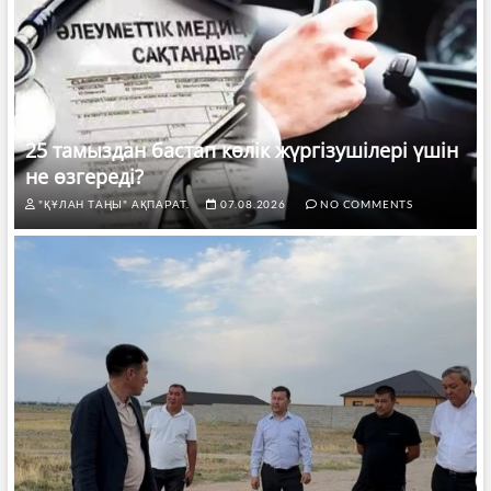
25 тамыздан бастап көлік жүргізушілері үшін
не өзгереді?
"ҚҰЛАН ТАҢЫ" АҚПАРАТ.
07.08.2026
NO COMMENTS