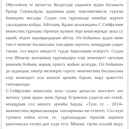
Әбутәліпов те қатысты. Кездесуде алдымен аудан басшысы
Ернар Серікәліұлы ауданның даму перспективасы туралы
баяндама жасады. Содан соң тұрғындар көкейде жүрген
сауалдарын қойды. Айталық, Құлан ауылындағы С.Сейфуллин
көшесінің тұрғыны бірнеше күннен бері көшелерінде ауыз су
ақпай, әбден зарыққандарын айтты. Ол бойынша аудан әкімі
тиісті мекеме басшысына тапсырма жүктеп, кешқұрым уақыт
тауып, сол жерге міндетті түрде баратынын ескертті. Содан
соң Шөңгер ауылының тұрғындары елді мекендегі орталық
көшенің бойына жарық орнату жайын қозғады. Ол бойынша
да аудандық электр желілерін тарату мекемесінің басшысына
елді мекендегі осы көшені арнайы барып, көру қажеттігі
тапсырылды.
С.Сейфуллин көшесінің ауыз суына қатысты мәселеге көз
жеткізу үшін аудан әкімі Ернар Есіркепов уәдесін екі етпей,
кешқұрым сол көшеге арнайы барды. «Таза су – 2014»
мекемесінің жұмысшылары тапсырманы екі етпепті. Сол күні
түнімен еңбек етсек те, тұрғындарды тіршілік нәрімен
қамтамасыз етеміз деп уәде етті. Мінеки, тірлік осылай жүру