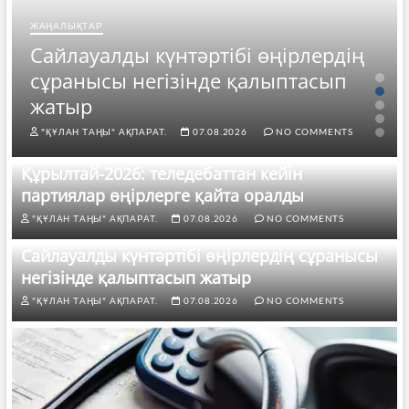
ЖАҢАЛЫҚТАР
Сайлауалды күнтәртібі өңірлердің
сұранысы негізінде қалыптасып
жатыр
"ҚҰЛАН ТАҢЫ" АҚПАРАТ.
07.08.2026
NO COMMENTS
Құрылтай-2026: теледебаттан кейін
партиялар өңірлерге қайта оралды
"ҚҰЛАН ТАҢЫ" АҚПАРАТ.
07.08.2026
NO COMMENTS
Сайлауалды күнтәртібі өңірлердің сұранысы
негізінде қалыптасып жатыр
"ҚҰЛАН ТАҢЫ" АҚПАРАТ.
07.08.2026
NO COMMENTS