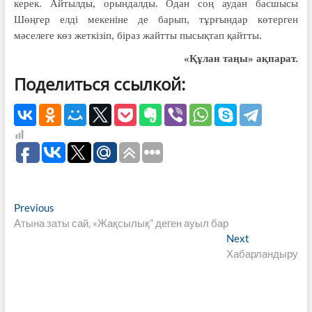
керек. Айтылды, орындалды. Одан соң аудан басшысы
Шөңгер елді мекеніне де барып, тұрғындар көтерген
мәселеге көз жеткізіп, біраз жайтты пысықтап қайтты.
«Құлан таңы» ақпарат.
Поделиться ссылкой:
Навигация
Previous
Previous
post:
Атына заты сай, «Жақсылық” деген ауыл бар
по
Next
Next
записям
post:
Хабарландыру