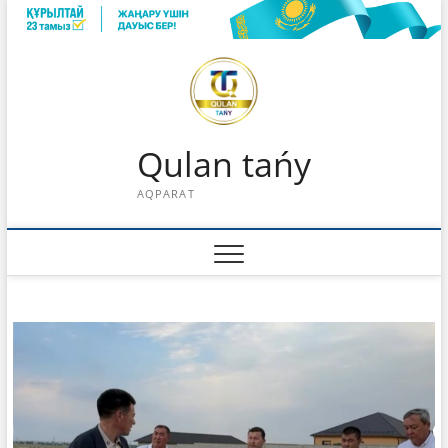
Skip
to
content
Qulan tańy
AQPARAT