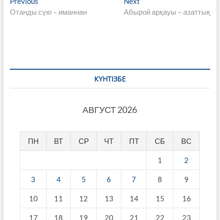
Навигация
Previous
Next
Previous
Next
post:
post:
Отанды сүю – иманнан
Абырой арқауы – азаттық
по
записям
КҮНТІЗБЕ
АВГУСТ 2026
ПН
ВТ
СР
ЧТ
ПТ
СБ
ВС
1
2
3
4
5
6
7
8
9
10
11
12
13
14
15
16
17
18
19
20
21
22
23