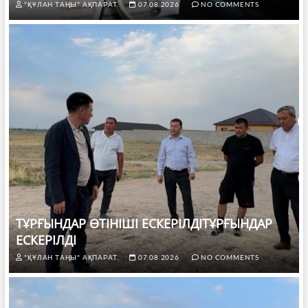
"ҚҰЛАН ТАҢЫ" АҚПАРАТ.
07.08.2026
NO COMMENTS
ТҰРҒЫНДАР ӨТІНІШІ ЕСКЕРІЛДІТҰРҒЫНДАР
ЕСКЕРІЛДІ
"ҚҰЛАН ТАҢЫ" АҚПАРАТ.
07.08.2026
NO COMMENTS