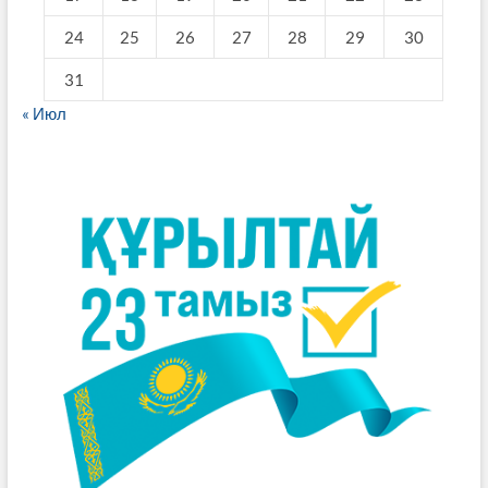
24
25
26
27
28
29
30
31
« Июл