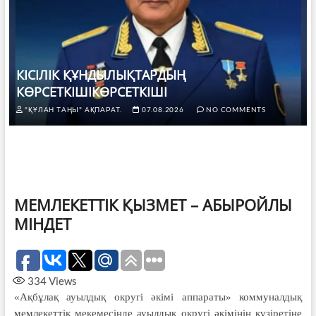
КІСІЛІК ҚҰНДЫЛЫҚТАРДЫҢ
КӨРСЕТКІШІКӨРСЕТКІШІ
"ҚҰЛАН ТАҢЫ" АҚПАРАТ.
07.08.2026
NO COMMENTS
МЕМЛЕКЕТТІК ҚЫЗМЕТ – АБЫРОЙЛЫ
МІНДЕТ
334
Views
«Ақбұлақ ауылдық округі әкімі аппараты» коммуналдық
мемлекеттік мекемесінде ауылдық округі әкімі­нің құзіретіне