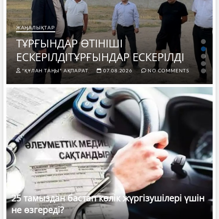
ЖАҢАЛЫҚТАР
ТҰРҒЫНДАР ӨТІНІШІ
ЕСКЕРІЛДІТҰРҒЫНДАР ЕСКЕРІЛДІ
"ҚҰЛАН ТАҢЫ" АҚПАРАТ.
07.08.2026
NO COMMENTS
25 тамыздан бастап көлік жүргізушілері үшін
не өзгереді?