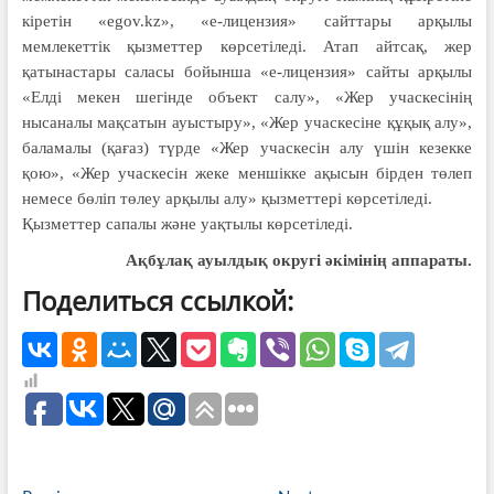
кіретін «egov.kz», «e-лицензия» сайттары арқылы
мемлекеттік қызметтер көрсетіледі. Атап айтсақ, жер
қатынастары саласы бойынша «e-лицензия» сайты арқылы
«Елді мекен шегінде объект салу», «Жер учаскесінің
нысаналы мақсатын ауыстыру», «Жер учас­кесіне құқық алу»,
баламалы (қа­ғаз) түрде «Жер учаскесін алу үшін кезекке
қою», «Жер учаскесін жеке меншікке ақысын бірден төлеп
немесе бөліп төлеу арқылы алу» қызметтері көрсетіледі.
Қызметтер сапалы және уақтылы көрсетіледі.
Ақбұлақ ауылдық округі әкімінің аппараты.
Поделиться ссылкой: