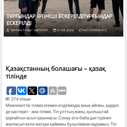
ТҰРҒЫНДАР ӨТІНІШІ ЕСКЕРІЛДІТҰРҒЫНДАР
ЕСКЕРІЛДІ
"ҚҰЛАН ТАҢЫ" АҚПАРАТ.
07.08.2026
NO COMMENTS
Қазақстанның болашағы – қазақ
тілінде
374
Views
Мемлекеттік тіліміз егемен елдігі­міздің анық айғағы, қадірлі
де қастерлі – ана тіліміз. Тіл ұлттың жаны, қыз­ғыш­тай
қорғайтын асыл қазынасы. Сонау ата-баба дәстүрінен
жалғасып келе жатқан қаймағы бұзылмаған мұрамыз. Тіл