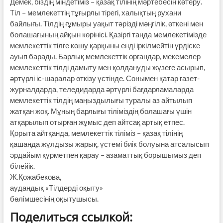
Демек, біздің міндетіміз – қазақ тілінің мәртебесін көтеру.
Тіл – мемлекеттің тұғырлы тірегі, халықтың рухани
байлығы. Тілдің ғұмыры уақыт тәрізді мәңгілік, өткені мен
болашағының айқын көрінісі. Қазіргі таңда мемлекетімізде
мемлекеттік тілге көшу қарқыны енді іркілмейтін үрдіске
ауып барады. Барлық мемлекеттік органдар, меке­мелер
мемлекеттік тілді дамыту мен қолдануды жүзеге асырып,
әртүрлі іс-шаралар өткізу үстінде. Сонымен қатар газет-
журналдарда, теледидарда әртүрлі бағдарламаларда
мемлекеттік тілдің маңыздылығы туралы аз айтылып
жатқан жоқ. Мұның барлығы тіліміздің болашағы үшін
атқарылып отырған жұмыс деп айтсақ артық етпес.
Қорыта айтқанда, мемлекеттік тілі­міз – қазақ тілінің
қашанда жұлдызы жарық, үстемі биік болуына атсалы­сып
әрдайым құрметпен қарау – аза­мат­тық борышымыз деп
білейік.
Ж.Қожабекова,
аудандық «Тілдерді оқыту»
бөлімшесінің оқытушысы.
Поделиться ссылкой: