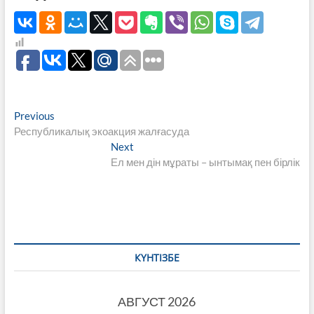
Навигация
Previous
Previous
post:
Республикалық экоакция жалғасуда
по
Next
Next
записям
post:
Ел мен дін мұраты – ынтымақ пен бірлік
КҮНТІЗБЕ
АВГУСТ 2026