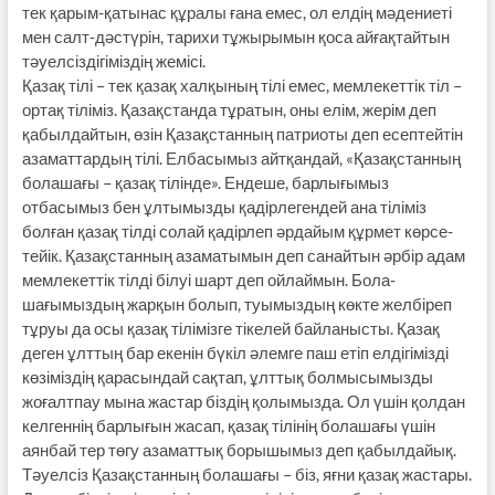
тек қарым-қатынас құралы ғана емес, ол елдің мәдениеті
мен салт-дәс­түрін, тарихи тұжырымын қоса айғақтайтын
тәуелсіздігіміздің жемісі.
Қазақ тілі – тек қазақ халқының тілі емес, мемлекеттік тіл –
ортақ тілі­­міз. Қазақстанда тұратын, оны елім, жерім деп
қабылдайтын, өзін Қазақстан­ның патриоты деп есеп­тей­тін
азаматтардың тілі. Елбасымыз айт­қандай, «Қазақстанның
болашағы – қазақ тілінде». Ендеше, барлығымыз
отбасымыз бен ұлтымызды қадір­легендей ана тіліміз
болған қазақ тілді солай қадірлеп әрдайым құрмет көрсе­
тейік. Қазақстанның азаматымын деп санайтын әрбір адам
мемлекеттік тіл­ді білуі шарт деп ойлаймын. Бола­
шағымыздың жарқын болып, туымыздың көкте желбіреп
тұруы да осы қазақ тілімізге тікелей байланысты. Қазақ
деген ұлттың бар екенін бүкіл әлемге паш етіп елдігімізді
көзі­міздің қарасындай сақтап, ұлттық болмысымызды
жоғалтпау мына жастар біздің қолымызда. Ол үшін қолдан
келгеннің барлығын жасап, қазақ тілінің болашағы үшін
аянбай тер төгу азаматтық борышымыз деп қабылдайық.
Тәуелсіз Қазақстанның болашағы – біз, яғни қазақ жастары.