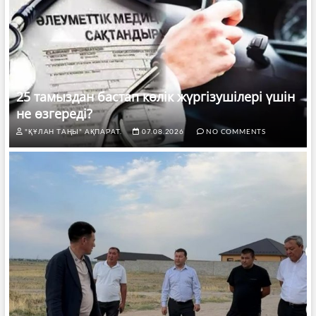
25 тамыздан бастап көлік жүргізушілері үшін
не өзгереді?
"ҚҰЛАН ТАҢЫ" АҚПАРАТ.
07.08.2026
NO COMMENTS