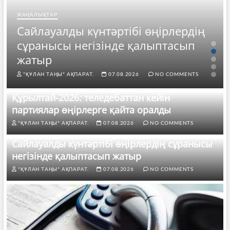
ЖАҢАЛЫҚТАР
Сайлауалды күнтәртібі өңірлердің
сұранысы негізінде қалыптасып
жатыр
"ҚҰЛАН ТАҢЫ" АҚПАРАТ.
07.08.2026
NO COMMENTS
Құрылтай-2026: теледебаттан кейін
партиялар өңірлерге қайта оралды
"ҚҰЛАН ТАҢЫ" АҚПАРАТ.
07.08.2026
NO COMMENTS
Сайлауалды күнтәртібі өңірлердің сұранысы
негізінде қалыптасып жатыр
"ҚҰЛАН ТАҢЫ" АҚПАРАТ.
07.08.2026
NO COMMENTS