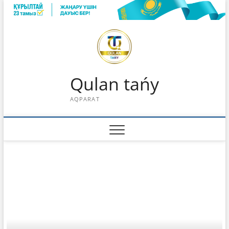
Skip
to
content
Qulan tańy
AQPARAT