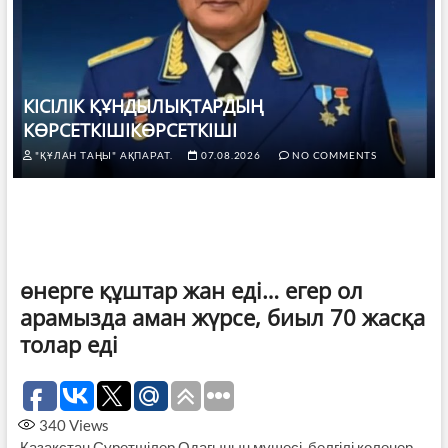
КІСІЛІК ҚҰНДЫЛЫҚТАРДЫҢ
КӨРСЕТКІШІКӨРСЕТКІШІ
"ҚҰЛАН ТАҢЫ" АҚПАРАТ.
07.08.2026
NO COMMENTS
өнерге құштар жан еді… егер ол
арамызда аман жүрсе, биыл 70 жасқа
толар еді
340
Views
Қазақстан Суретшілер Одағының мүшесі, белгілі қолөнер