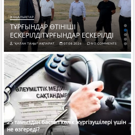
ЖАҢАЛЫҚТАР
ТҰРҒЫНДАР ӨТІНІШІ
ЕСКЕРІЛДІТҰРҒЫНДАР ЕСКЕРІЛДІ
"ҚҰЛАН ТАҢЫ" АҚПАРАТ.
07.08.2026
NO COMMENTS
25 тамыздан бастап көлік жүргізушілері үшін
не өзгереді?