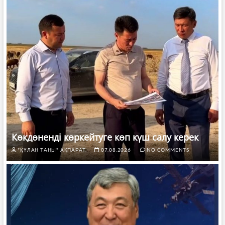
Көкдөненді көркейтуге көп күш салу керек
"ҚҰЛАН ТАҢЫ" АҚПАРАТ.
07.08.2026
NO COMMENTS