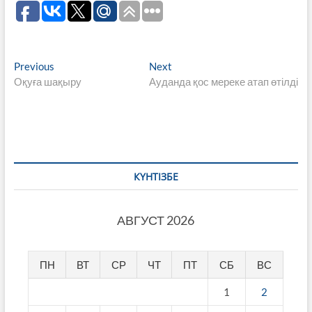
Навигация
Previous
Next
Previous
Next
post:
post:
Оқуға шақыру
Ауданда қос мереке атап өтілді
по
записям
КҮНТІЗБЕ
АВГУСТ 2026
ПН
ВТ
СР
ЧТ
ПТ
СБ
ВС
1
2