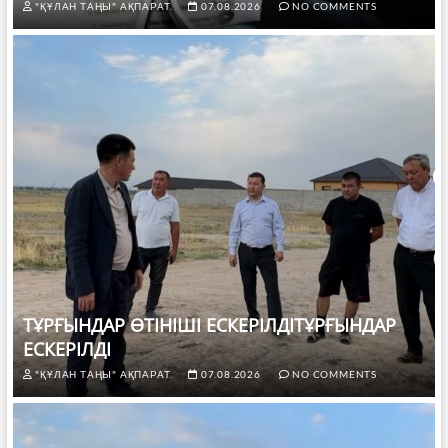
"ҚҰЛАН ТАҢЫ" АҚПАРАТ.
07.08.2026
NO COMMENTS
ТҰРҒЫНДАР ӨТІНІШІ ЕСКЕРІЛДІТҰРҒЫНДАР
ЕСКЕРІЛДІ
"ҚҰЛАН ТАҢЫ" АҚПАРАТ.
07.08.2026
NO COMMENTS