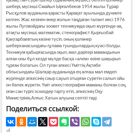
шебері, мүсінші Смайыл Ырғалбеков 1954 жылы Тұрар
Рысқұлов ауданына қарасты Қарақат ауылында дүниеге
келген. Жас кезінен өнер жолын таңдаған талант иесі 1976
жылы Луговойдағы зоовет техникумда оқып жүргенде-ақ,
атақты мүсінші, математик, стенографист Қырғызбай
Қаңтарбаевтың көзіне түсіп, оның қолөнер
шеберханасындағы ғұлама туындылардың куәсі болды.
Техникум қабырғасында оқып, мал дәрігері мамандығын
алған оны бұл кезде мүлде басқа «әлем» өзіне шақырып
тұрған болатын. Ол туған әпкесі Үміттің Ақтөбе
облысындағы Шалқар ауданында ең алғаш мал емдеп
жүргенде әпкесінің сиыр сауып отырған суретін салып ойы
он бөлек жүретін. Үміт әпкесі география маманы болған соң,
оған сан түрлі эскиздер тарту етіп, әпкесінің Оқу
Министрінің Алғыс Хатын алуына септігі тиді.
Поделиться ссылкой: