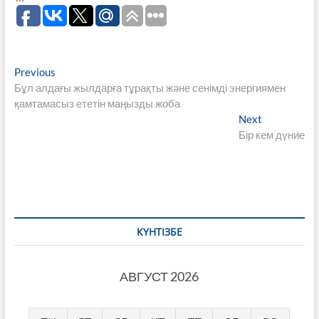
Навигация
Previous
Previous
post:
Бұл алдағы жылдарға тұрақты және сенімді энергиямен
по
қамтамасыз ететін маңызды жоба
записям
Next
Next
post:
Бір кем дүние
КҮНТІЗБЕ
АВГУСТ 2026