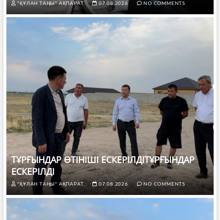
"ҚҰЛАН ТАҢЫ" АҚПАРАТ.
07.08.2026
NO COMMENTS
ТҰРҒЫНДАР ӨТІНІШІ ЕСКЕРІЛДІТҰРҒЫНДАР
ЕСКЕРІЛДІ
"ҚҰЛАН ТАҢЫ" АҚПАРАТ.
07.08.2026
NO COMMENTS