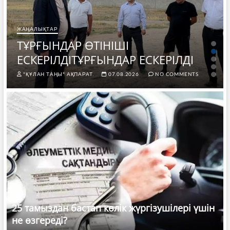
ЖАҢАЛЫҚТАР
ТҰРҒЫНДАР ӨТІНІШІ
ЕСКЕРІЛДІТҰРҒЫНДАР ЕСКЕРІЛДІ
"ҚҰЛАН ТАҢЫ" АҚПАРАТ.
07.08.2026
NO COMMENTS
25 тамыздан бастап көлік жүргізушілері үшін
не өзгереді?