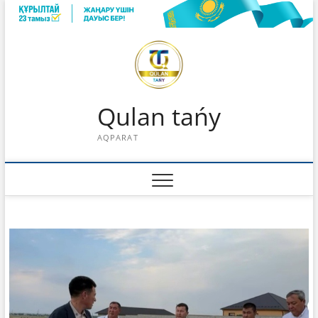
Skip
to
content
Qulan tańy
AQPARAT