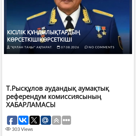
КІСІЛІК ҚҰНДЫЛЫҚТАРДЫҢ
КӨРСЕТКІШІКӨРСЕТКІШІ
"ҚҰЛАН ТАҢЫ" АҚПАРАТ.
07.08.2026
NO COMMENTS
Т.Рысқұлов аудандық аумақтық
референдум комиссиясының
ХАБАРЛАМАСЫ
303
Views