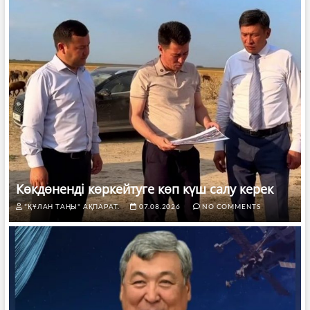
Көкдөненді көркейтуге көп күш салу керек
"ҚҰЛАН ТАҢЫ" АҚПАРАТ.
07.08.2026
NO COMMENTS