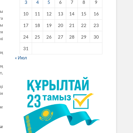
3
4
5
6
7
8
9
ры
10
11
12
13
14
15
16
ға
лы
17
18
19
20
21
22
23
ен
24
25
26
27
28
29
30
ні
31
ың
« Июл
ың
т,
ді
ін
не
kz