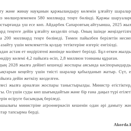
гу және жинау науқанын қаржыландыру көлемін ұлғайту шарала
ыз мөлшерлемемен 580 миллиард теңге бөлінді. Қаржы шаруалар
алыстырғанда үш есе көп. Айдарбек Сапаровтың айтуынша, 2025 жы
д теңгеге дейін ұлғайту көзделіп отыр. Оның ішінде жеңілдетілг
200 миллиард теңге бөлінеді. Төмен пайызбен берілетін несие
зайту үшін мемлекеттік қолдау тетіктеріне өзгеріс енгізілді.
ан астам ет өндірілгені жөнінде мәлімет берілді. Бұл өткен жылд
ндіру көлемі 4,2 пайызға өсіп, 2,8 миллион тоннаны құраған.
ың 2028 жылға дейінгі кешенді жоспары аясында кәсіпорындард
рықтарын кеңейту үшін тиісті шаралар қабылданып жатыр. Сүт, е
йызға дейін жеткізу көзделген.
есі жылға арналған жоспары таныстырылды. Министр егістіктер
. Ол үшін суды көп шығындайтын және бір ғана дақыл түрі егілет
ерін өсіруге басымдық беріледі.
шылығы министріне агроөнеркәсіп кешенін одан әрі дамыту жә
атар тапсырма берді.
Аkorda.