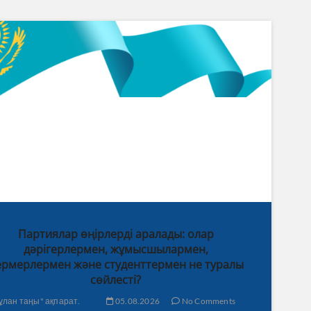
Партиялар өңірлерді аралады: олар
дәрігерлермен, жұмысшылармен,
рмерлермен және студенттермен не туралы
сөйлесті?
ұлан таңы" ақпарат.
05.08.2026
No Comments