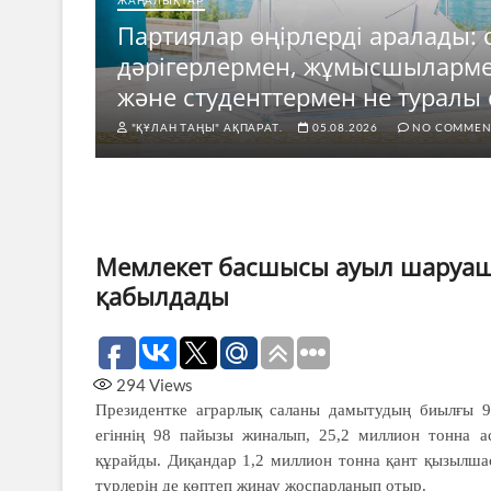
ЖАҢАЛЫҚТАР
Партиялар өңірлерді аралады: 
е
дәрігерлермен, жұмысшыларм
ды?
және студенттермен не туралы 
"ҚҰЛАН ТАҢЫ" АҚПАРАТ.
05.08.2026
NO COMMEN
Мемлекет басшысы ауыл шаруаш
қабылдады
294
Views
Президентке аграрлық саланы дамытудың биылғы 9
егіннің 98 пайызы жиналып, 25,2 миллион тонна ас
құрайды. Диқандар 1,2 миллион тонна қант қызылша
түрлерін де көптеп жинау жоспарланып отыр.