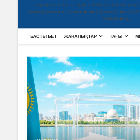
тақырыптар тоғыстырды? «Байтақ» партиясы әртү
ұйымдар мен кәсіпорындар өкілдерімен бірқатар кезд
саласының…
БАСТЫ БЕТ
ЖАҢАЛЫҚТАР
ТАҒЫ
М