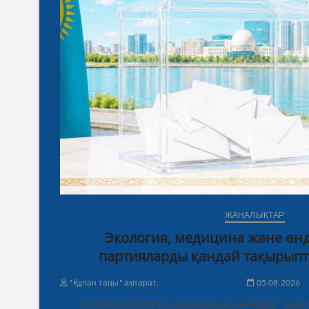
ЖАҢАЛЫҚТАР
Экология, медицина және өнді
партияларды қандай тақырыпт
"Құлан таңы" ақпарат.
05.08.2026
44 ViewsЭкология, медицина және өндіріс: өңі