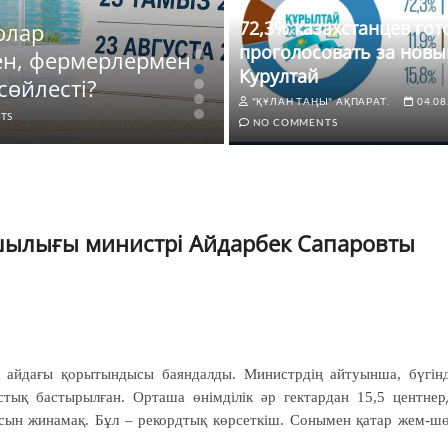
72,3% казахстанцев го
олар
ЖАҢАЛЫҚТАР
проголосовать за новы
ен, фермерлермен
72,3% казахстанце
Курултай
сөйлесті?
новый Курултай
"ҚҰЛАН ТАҢЫ" АҚПАРАТ.
04.08
TS
"ҚҰЛАН ТАҢЫ" АҚПАРАТ.
04.0
NO COMMENTS
ылығы министрі Айдарбек Сапаровты
 айдағы қорытындысы баяндалды. Министрдің айтуынша, бүгін
тық бастырылған. Орташа өнімділік әр гектардан 15,5 центнер
сын жинамақ. Бұл – рекордтық көрсеткіш. Сонымен қатар жем-ш