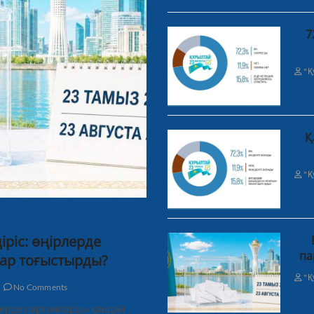
7
"Қ
Қ
"Қ
ріс: өңірлерде
па
ар тоғыстырды?
"Қ
No Comments
рлерде партияларды қандай