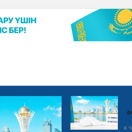
фе
"Қ