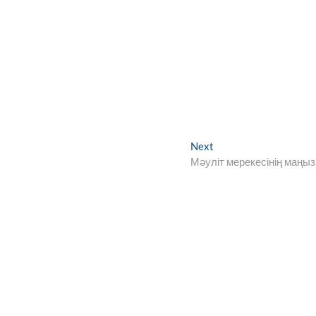
Next
Next
post:
Мәуліт мерекесінің маңы