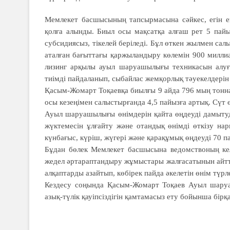
Мемлекет басшысының тапсырмасына сәйкес, егін е
қолға алынды. Биыл осы мақсатқа алғаш рет 5 пай
субсидиясыз, тікелей беріледі. Бұл өткен жылмен с
аталған бағыттағы қаржыландыру көлемін 900 миллиар
лизинг арқылы ауыл шаруашылығы техникасын алуға 
тиімді пайдаланып, сыбайлас жемқорлық тәуекелдерін а
Қасым-Жомарт Тоқаевқа биылғы 9 айда 796 мың тоннад
осы кезеңімен салыстырғанда 4,5 пайызға артық. Сүт ө
Ауыл шаруашылығы өнімдерін қайта өңдеуді дамытуд
жүктемесін ұлғайту және отандық өнімді өткізу на
күнбағыс, күріш, жүгері және қарақұмық өңдеуді 70 па
Бұдан бөлек Мемлекет басшысына ведомствоның кел
жедел әртараптандыру жұмыстары жалғасатынын айтты
алқаптарды азайтып, көбірек пайда әкелетін өнім түрл
Кездесу соңында Қасым-Жомарт Тоқаев Ауыл шаруа
азық-түлік қауіпсіздігін қамтамасыз ету бойынша бірқ