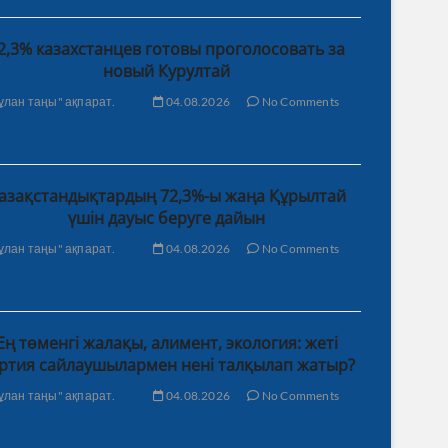
2,3% казахстанцев готовы проголосовать за
новый Курултай
ұлан таңы" ақпарат.
04.08.2026
No Comments
азақстандықтардың 72,3%-ы жаңа Құрылтай
үшін дауыс беруге дайын
ұлан таңы" ақпарат.
04.08.2026
No Comments
Ең төменгі жалақы, алимент, экология: жеті
ртия сайлаушылармен нені талқылап жатыр?
ұлан таңы" ақпарат.
04.08.2026
No Comments