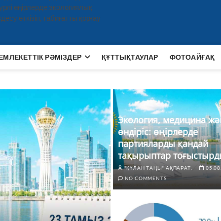
рлі өңірлерде экологиялық
есу өткізіп, табиғатты қорғау
ЕМЛЕКЕТТІК РӘМІЗДЕР
ҚҰТТЫҚТАУЛАР
ФОТОАЙҒАҚ
Экология, медицина жә
өндіріс: өңірлерде
партияларды қандай
тақырыптар тоғыстырд
"ҚҰЛАН ТАҢЫ" АҚПАРАТ.
05.08
NO COMMENTS