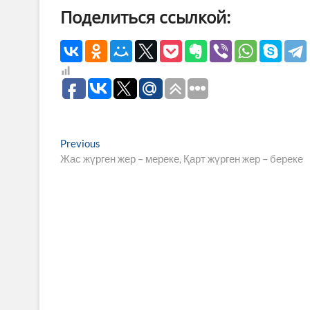
Поделиться ссылкой:
Навигация
Previous
Previous
post:
Жас жүрген жер – мереке, Қарт жүрген жер – береке
по
записям