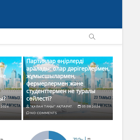
Партиялар өңірлерді
аралады: олар дәрігерлермен,
не
жұмысшылармен,
фермерлермен және
студенттермен не туралы
ы?
сөйлесті?
.2026
"ҚҰЛАН ТАҢЫ" АҚПАРАТ.
05.08.2026
NO COMMENTS