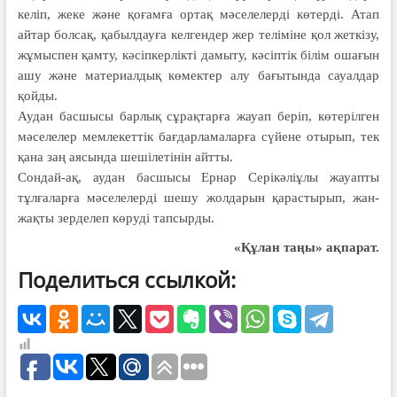
келіп, жеке және қоғамға ортақ мәселелерді көтерді. Атап
айтар болсақ, қабылдауға келгендер жер теліміне қол жеткізу,
жұмыспен қамту, кәсіпкерлікті дамыту, кәсіптік білім ошағын
ашу және материалдық көмектер алу бағытында сауалдар
қойды.
Аудан басшысы барлық сұрақтарға жауап беріп, көтерілген
мәселелер мемлекеттік бағдарламаларға сүйене отырып, тек
қана заң аясында шешілетінін айтты.
Сондай-ақ, аудан басшысы Ернар Серікәліұлы жауапты
тұлғаларға мәселелерді шешу жолдарын қарастырып, жан-
жақты зерделеп көруді тапсырды.
«Құлан таңы» ақпарат.
Поделиться ссылкой: