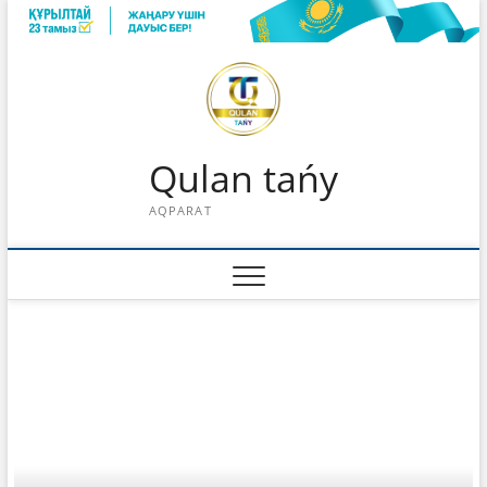
Skip
to
content
Qulan tańy
AQPARAT