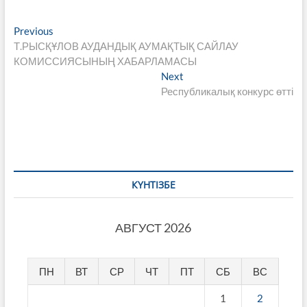
Навигация
Previous
Previous
post:
Т.РЫСҚҰЛОВ АУДАНДЫҚ АУМАҚТЫҚ САЙЛАУ
по
КОМИССИЯСЫНЫҢ ХАБАРЛАМАСЫ
записям
Next
Next
post:
Республикалық конкурс өтті
КҮНТІЗБЕ
АВГУСТ 2026
ПН
ВТ
СР
ЧТ
ПТ
СБ
ВС
1
2