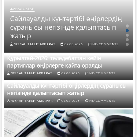
ЖАҢАЛЫҚТАР
Сайлауалды күнтәртібі өңірлердің
сұранысы негізінде қалыптасып
жатыр
"ҚҰЛАН ТАҢЫ" АҚПАРАТ.
07.08.2026
NO COMMENTS
Құрылтай-2026: теледебаттан кейін
партиялар өңірлерге қайта оралды
"ҚҰЛАН ТАҢЫ" АҚПАРАТ.
07.08.2026
NO COMMENTS
Сайлауалды күнтәртібі өңірлердің сұранысы
негізінде қалыптасып жатыр
"ҚҰЛАН ТАҢЫ" АҚПАРАТ.
07.08.2026
NO COMMENTS