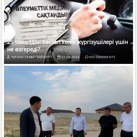
25 тамыздан бастап көлік жүргізушілері үшін
не өзгереді?
"ҚҰЛАН ТАҢЫ" АҚПАРАТ.
07.08.2026
NO COMMENTS