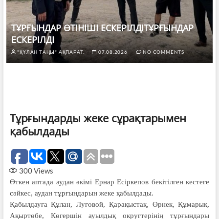
ТҰРҒЫНДАР ӨТІНІШІ ЕСКЕРІЛДІТҰРҒЫНДАР
ЕСКЕРІЛДІ
"ҚҰЛАН ТАҢЫ" АҚПАРАТ.
07.08.2026
NO COMMENTS
Тұрғындарды жеке сұрақтарымен
қабылдады
300
Views
Өткен аптада аудан әкімі Ернар Есіркепов бекітілген кестеге
сәйкес, аудан тұрғындарын жеке қабылдады.
Қабылдауға Құлан, Луговой, Қарақыстақ, Өрнек, Құмарық,
Ақыртөбе, Көгершін ауылдық округтерінің тұрғындары