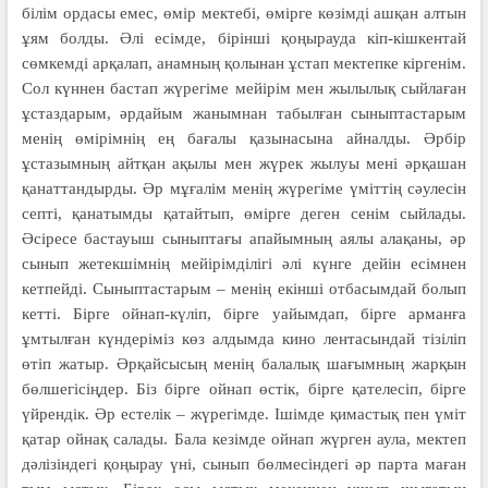
білім ордасы емес, өмір мектебі, өмірге көзімді ашқан алтын
ұям болды. Әлі есімде, бірінші қоңырауда кіп-кішкентай
сөмкемді арқалап, анамның қолынан ұстап мектепке кіргенім.
Сол күннен бастап жүрегіме мейірім мен жылылық сый­лаған
ұстаздарым, әрдайым жанымнан табылған сынып­тастарым
менің өмірімнің ең бағалы қазынасына айналды. Әр­бір
ұстазымның айтқан ақылы мен жүрек жылуы мені әрқашан
қанаттандырды. Әр мұғалім менің жүрегіме үміттің сәулесін
септі, қанатымды қатайтып, өмірге деген сенім сыйлады.
Әсіресе бастауыш сыныптағы апайымның аялы алақаны, әр
сынып жетекшімнің мейірімділігі әлі күнге дейін есімнен
кетпейді. Сыныптастарым – менің екінші отбасымдай болып
кетті. Бірге ойнап-күліп, бірге уайымдап, бірге арманға
ұмтылған күндеріміз көз алдымда кино лентасындай тізіліп
өтіп жатыр. Әрқайсысың менің балалық шағымның жарқын
бөлшегісіңдер. Біз бірге ойнап өстік, бірге қателесіп, бірге
үйрендік. Әр естелік – жүрегімде. Ішімде қимастық пен үміт
қатар ойнақ салады. Бала кезімде ойнап жүрген аула, мектеп
дәлізіндегі қоңырау үні, сынып бөлмесіндегі әр парта маған