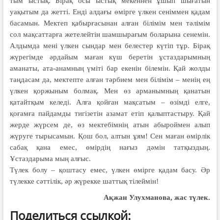
тым ыстық. Бірақ осы ыстық мекеннен ұшып шығатын
уақытым да жетті. Енді алдағы өмірге үлкен сеніммен қадам
басамын. Мектеп қабырғасынан алған білімім мен тәлімім
сол мақсат­тарға жетелейтін шамшырағым бола­рына сенемін.
Алдымда мені үлкен сындар мен белестер күтіп тұр. Бі­рақ
жүрегімде әрдайым маған күш беретін ұстаздарымның
аманаты, ата-анамның үміті бар екенін білемін. Қай жолды
таңдасам да, мектепте алған тәрбием мен білімім – менің ең
үлкен қоржыным болмақ. Мен өз арманымның қанатын
қатайтқым келеді. Алға қойған мақсатым – өзімді елге,
қоғамға пайдамды тигізетін азамат етіп қалыптастыру. Қай
жерде жүрсем де, өз мектебімнің атын абыроймен алып
жүруге тырысамын. Қош бол, алтын ұям! Сен маған өмірлік
сабақ қана емес, өмірдің нағыз дәмін татқыздың.
Ұстаздарыма мың алғыс.
Түлек болу – қоштасу емес, үлкен өмірге қадам басу. Әр
түлекке сәттілік, әр жүрекке шаттық тілеймін!
Ақжан Улухманова,
жас түлек.
Поделиться ссылкой: