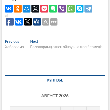
Навигация
Previous
Next
Previous
Next
post:
post:
Хабарлама
Балалардың отпен ойнауына жол бермеңіз…
по
записям
КҮНТІЗБЕ
АВГУСТ 2026