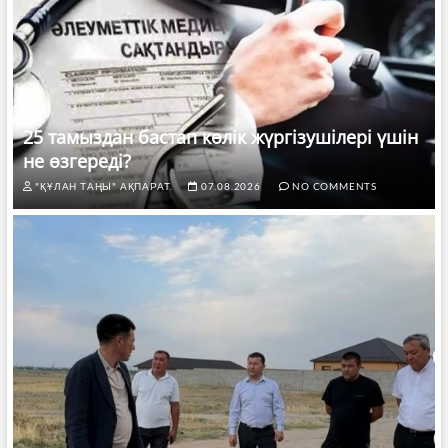
25 тамыздан бастап көлік жүргізушілері үшін
не өзгереді?
"ҚҰЛАН ТАҢЫ" АҚПАРАТ.
07.08.2026
NO COMMENTS