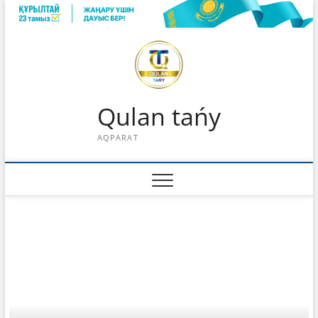
Skip
to
content
Qulan tańy
AQPARAT