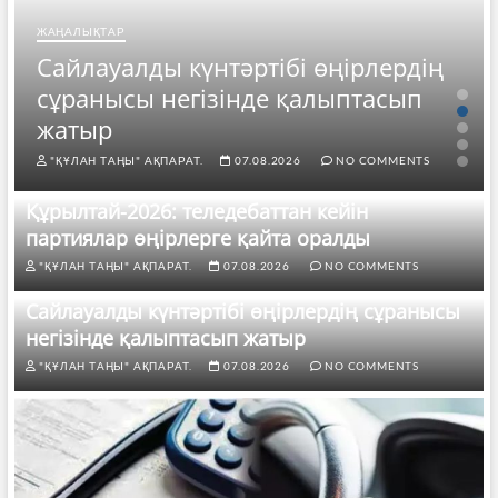
ЖАҢАЛЫҚТАР
Сайлауалды күнтәртібі өңірлердің
сұранысы негізінде қалыптасып
жатыр
"ҚҰЛАН ТАҢЫ" АҚПАРАТ.
07.08.2026
NO COMMENTS
Құрылтай-2026: теледебаттан кейін
партиялар өңірлерге қайта оралды
"ҚҰЛАН ТАҢЫ" АҚПАРАТ.
07.08.2026
NO COMMENTS
Сайлауалды күнтәртібі өңірлердің сұранысы
негізінде қалыптасып жатыр
"ҚҰЛАН ТАҢЫ" АҚПАРАТ.
07.08.2026
NO COMMENTS