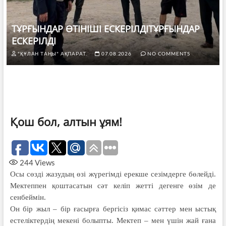
ТҰРҒЫНДАР ӨТІНІШІ ЕСКЕРІЛДІТҰРҒЫНДАР
ЕСКЕРІЛДІ
"ҚҰЛАН ТАҢЫ" АҚПАРАТ.
07.08.2026
NO COMMENTS
Қош бол, алтын ұям!
244
Views
Осы сөзді жазудың өзі жүрегімді ерекше сезімдерге бөлейді.
Мектеппен қоштасатын сәт келіп жетті дегенге өзім де
сенбеймін.
Он бір жыл – бір ғасырға бергісіз қимас сәттер мен ыстық
естеліктердің мекені болыпты. Мектеп – мен үшін жай ғана