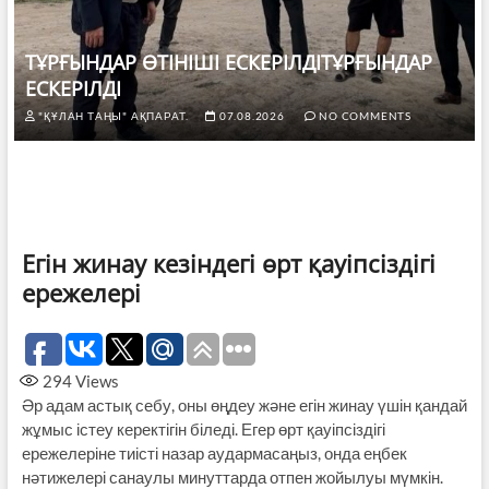
ТҰРҒЫНДАР ӨТІНІШІ ЕСКЕРІЛДІТҰРҒЫНДАР
ЕСКЕРІЛДІ
"ҚҰЛАН ТАҢЫ" АҚПАРАТ.
07.08.2026
NO COMMENTS
Егін жинау кезіндегі өрт қауіпсіздігі
ережелері
294
Views
Әр адам астық себу, оны өңдеу және егін жинау үшін қандай
жұмыс істеу керектігін біледі. Егер өрт қауіпсіздігі
ережелеріне тиісті назар аудармасаңыз, онда еңбек
нәтижелері санаулы минуттарда отпен жойылуы мүмкін.