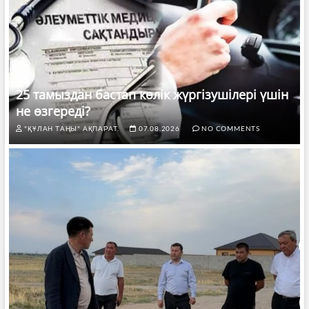
25 тамыздан бастап көлік жүргізушілері үшін
не өзгереді?
"ҚҰЛАН ТАҢЫ" АҚПАРАТ.
07.08.2026
NO COMMENTS