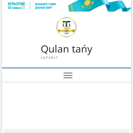
Skip
to
content
Qulan tańy
AQPARAT