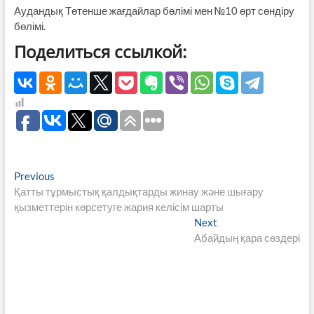
Аудандық Төтенше жағдайлар бөлімі мен №10 өрт сөндіру
бөлімі.
Поделиться ссылкой:
Навигация
Previous
Previous
post:
Қатты тұрмыстық қалдықтарды жинау және шығару
по
қызметтерін көрсетуге жария келісім шарты
записям
Next
Next
post:
Абайдың қара сөздері