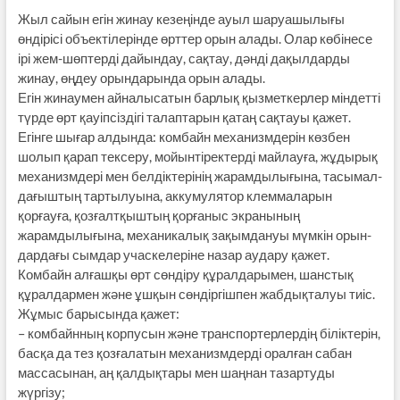
Жыл сайын егін жинау кезеңінде ауыл шаруашылығы
өндірісі объекті­лерінде өрттер орын алады. Олар көбінесе
ірі жем-шөптерді дайындау, сақтау, дәнді дақылдарды
жинау, өңдеу орындарында орын алады.
Егін жинаумен айналысатын барлық қызметкерлер міндетті
түрде өрт қауіп­сіздігі талаптарын қатаң сақтауы қажет.
Егінге шығар алдында: комбайн механизмдерін көзбен
шолып қарап тексеру, мойынтіректерді май­лау­ға, жұдырық
механизмдері мен белдік­терінің жарамдылығына, тасымал­
дағыштың тартылуына, аккумулятор клеммаларын
қорғауға, қозғалтқыштың қорғаныс экранының
жарамдылығына, механикалық зақымдануы мүмкін орын­
дардағы сымдар учаскелеріне на­зар аудару қажет.
Комбайн алғашқы өрт сөн­діру құралдарымен, шанстық
құрал­дар­мен және ұшқын сөндіргішпен жаб­дық­та­луы тиіс.
Жұмыс барысында қажет:
– комбайнның корпусын және транс­пор­терлердің біліктерін,
басқа да тез қозға­латын механизмдерді оралған са­бан
массасынан, аң қалдықтары мен шаң­нан тазартуды
жүргізу;