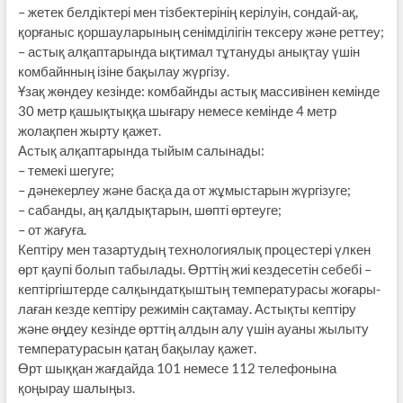
– жетек белдіктері мен тізбектерінің кері­луін, сондай-ақ,
қорғаныс қоршау­лары­­ның сенімділігін тексеру және рет­теу;
– астық алқаптарында ықтимал тұта­ну­ды анықтау үшін
комбайнның ізіне бақылау жүргізу.
Ұзақ жөндеу кезінде: комбайнды астық массивінен кемінде
30 метр қашық­тыққа шығару немесе кемінде 4 метр
жолақпен жырту қажет.
Астық алқаптарында тыйым са­лы­­нады:
– темекі шегуге;
– дәнекерлеу және басқа да от жұмыстарын жүргізуге;
– сабанды, аң қалдықтарын, шөпті өртеуге;
– от жағуға.
Кептіру мен тазартудың техноло­гиялық процестері үлкен
өрт қау­пі болып табылады. Өрттің жиі кез­де­сетін себебі –
кептіргіштерде салқын­датқыштың температурасы жоғары­
лаған кезде кептіру режимін сақтамау. Астықты кептіру
және өңдеу кезінде өрттің алдын алу үшін ауаны жылыту
температурасын қатаң бақылау қажет.
Өрт шыққан жағдайда 101 немесе 112 телефонына
қоңырау шалыңыз.