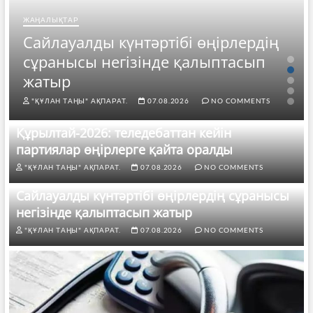
ЖАҢАЛЫҚТАР
Сайлауалды күнтәртібі өңірлердің
сұранысы негізінде қалыптасып
жатыр
"ҚҰЛАН ТАҢЫ" АҚПАРАТ.
07.08.2026
NO COMMENTS
Құрылтай-2026: теледебаттан кейін
партиялар өңірлерге қайта оралды
"ҚҰЛАН ТАҢЫ" АҚПАРАТ.
07.08.2026
NO COMMENTS
Сайлауалды күнтәртібі өңірлердің сұранысы
негізінде қалыптасып жатыр
"ҚҰЛАН ТАҢЫ" АҚПАРАТ.
07.08.2026
NO COMMENTS