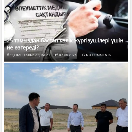
25 тамыздан бастап көлік жүргізушілері үшін
не өзгереді?
"ҚҰЛАН ТАҢЫ" АҚПАРАТ.
07.08.2026
NO COMMENTS