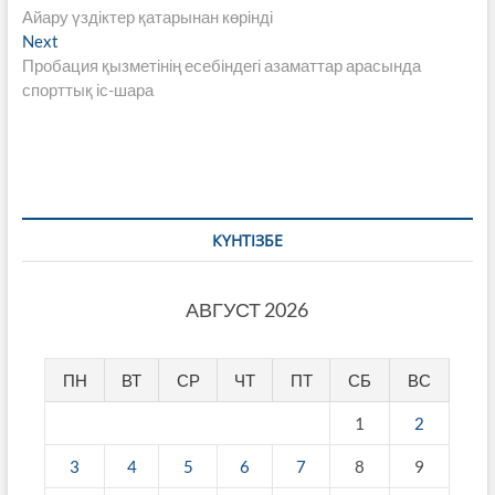
post:
Айару үздіктер қатарынан көрінді
по
Next
Next
записям
post:
Пробация қызметінің есебіндегі азаматтар арасында
спорттық іс-шара
КҮНТІЗБЕ
АВГУСТ 2026
ПН
ВТ
СР
ЧТ
ПТ
СБ
ВС
1
2
3
4
5
6
7
8
9