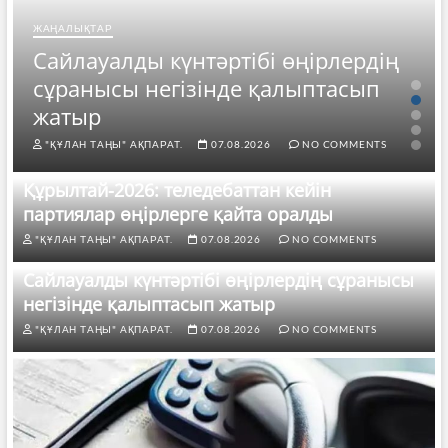
ЖАҢАЛЫҚТАР
Сайлауалды күнтәртібі өңірлердің
сұранысы негізінде қалыптасып
жатыр
"ҚҰЛАН ТАҢЫ" АҚПАРАТ.
07.08.2026
NO COMMENTS
Құрылтай-2026: теледебаттан кейін
партиялар өңірлерге қайта оралды
"ҚҰЛАН ТАҢЫ" АҚПАРАТ.
07.08.2026
NO COMMENTS
Сайлауалды күнтәртібі өңірлердің сұранысы
негізінде қалыптасып жатыр
"ҚҰЛАН ТАҢЫ" АҚПАРАТ.
07.08.2026
NO COMMENTS