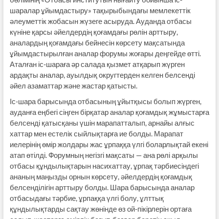
шаралар ұйымдастыру» тақырыбындағы мемлекеттік
әлеуметтік жобасын жүзеге асыруда. Ауданда отбасы
күніне қарсы әйелдердің қоғамдағы рөлін арттыру,
аналардың қоғамдағы бейнесін көрсету мақсатында
ұйымдастырылған аналар форумы жоғары деңгейде өтті.
Аталған іс-шараға әр салада қызмет атқарып жүрген
ардақты аналар, ауылдық округтерден келген белсенді
әйел азаматтар және жастар қатысты.
Іс-шара барысында отбасының ұйытқысы болып жүрген,
ауданға еңбегі сіңген бірқатар аналар қоғамдық жұмыстарға
белсенді қатысқаны үшін марапатталып, арнайы алғыс
хаттар мен естелік сыйлықтарға ие болды. Марапат
иелерінің өмір жолдары жас ұрпаққа үлгі боларлықтай екені
атап өтілді. Форумның негізгі мақсаты — ана рөлі арқылы
отбасы құндылықтарын насихаттау, ұрпақ тәрбиесіндегі
ананың маңызды орнын көрсету, әйелдердің қоғамдық
белсенділігін арттыру болды. Шара барысында аналар
отбасыдағы тәрбие, ұрпаққа үлгі болу, ұлттық
құндылықтарды сақтау жөнінде өз ой-пікірлерін ортаға