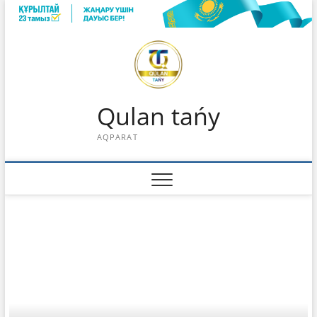
Skip
to
content
Qulan tańy
AQPARAT