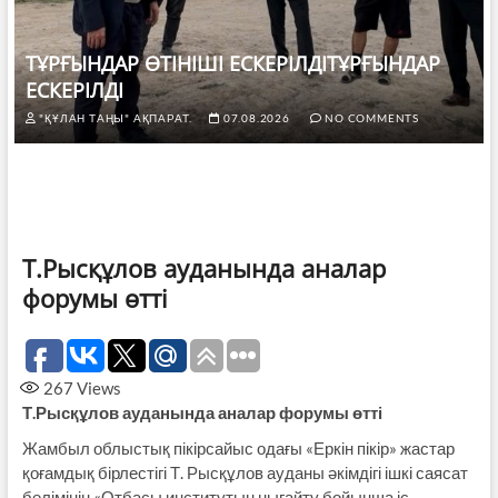
ТҰРҒЫНДАР ӨТІНІШІ ЕСКЕРІЛДІТҰРҒЫНДАР
ЕСКЕРІЛДІ
"ҚҰЛАН ТАҢЫ" АҚПАРАТ.
07.08.2026
NO COMMENTS
Т.Рысқұлов ауданында аналар
форумы өтті
267
Views
Т
.Рысқұлов ауданында аналар форумы өтті
Жамбыл облыстық пікірсайыс одағы «Еркін пікір» жастар
қоғамдық бірлестігі Т. Рысқұлов ауданы әкімдігі ішкі саясат
бөлімінің «Отбасы институтын нығайту бойынша іс-