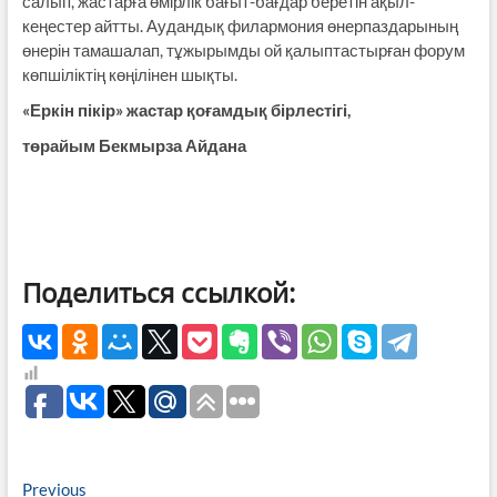
салып, жастарға өмірлік бағыт-бағдар беретін ақыл-
кеңестер айтты. Аудандық филармония өнерпаздарының
өнерін тамашалап, тұжырымды ой қалыптастырған форум
көпшіліктің көңілінен шықты.
«Еркін пікір» жастар қоғамдық бірлестігі
,
төрайым Бекмырза Айдана
Поделиться ссылкой:
Навигация
Previous
Previous