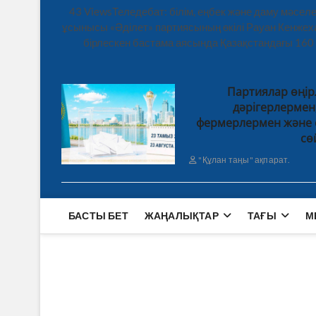
43 ViewsТеледебат: білім, еңбек және даму мәсе
ұсынысы «Әділет» партиясының өкілі Рауан Кенже
бірлескен бастама аясында Қазақстандағы 160
Партиялар өңір
дәрігерлерме
фермерлермен және 
сө
"Құлан таңы" ақпарат.
БАСТЫ БЕТ
ЖАҢАЛЫҚТАР
ТАҒЫ
М