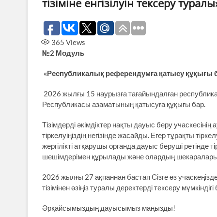
тізіміне енгізілуін тексеру туралы
365
Views
№2 Модуль
«Республикалық референдумға қатысу құқығы бар 
2026 жылғы 15 наурызға тағайындалған республика
Республикасы азаматының қатысуға құқығы бар.
Тізімдерді әкімдіктер нақты дауыс беру учаскесін
тіркелуіңіздің негізінде жасайды. Егер тұрақты тірке
жергілікті атқарушы органда дауыс беруші ретінде ті
шешімдерімен құрылады және олардың шекаралары
2026 жылғы 27 ақпаннан бастап Сізге өз учаскеңі
тізімінен өзіңіз туралы деректерді тексеру мүмкіндігі
Әрқайсымыздың дауысымыз маңызды!