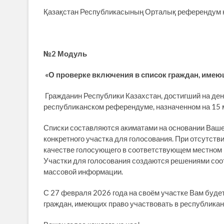
Қазақстан Республикасының Орталық референдум
№2 Модуль
«О проверке включения в список граждан, име
Гражданин Республики Казахстан, достигший на день
республиканском референдуме, назначенном на 15 м
Списки составляются акиматами на основании Вашей
конкретного участка для голосования. При отсутств
качестве голосующего в соответствующем местном 
Участки для голосования создаются решениями соо
массовой информации.
С 27 февраля 2026 года на своём участке Вам буде
граждан, имеющих право участвовать в республика