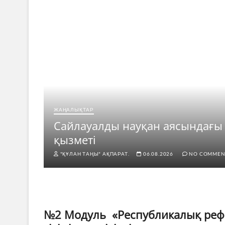
ЖАҢАЛЫҚТАР
рі
Сайлауалды науқан аясындағы
қызметі
"ҚҰЛАН ТАҢЫ" АҚПАРАТ.
06.08.2026
NO COMMEN
№2 Модуль «Республикалық рефе