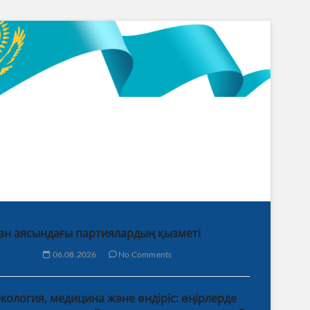
ан аясындағы партиялардың қызметі
06.08.2026
No Comments
кология, медицина және өндіріс: өңірлерде