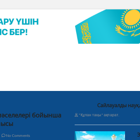
Сайлауалды науқ
 мәселелері бойынша
"Құлан таңы" ақпарат.
нысы
Э
No Comments