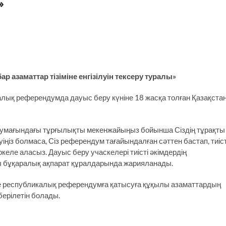
»
азаматтар тізіміне енгізілуін тексеру туралы»
лық референдумда дауыс беру күніне 18 жасқа толған Қазақста
ің аумағындағы тұрғылықты мекенжайыңыз бойынша Сіздің тұрақты
луіңіз болмаса, Сіз референдум тағайындалған сәттен бастап, тиіст
ркеле аласыз. Дауыс беру учаскелері тиісті әкімдердің
 бұқаралық ақпарат құралдарында жарияланады.
зде республикалық референдумға қатысуға құқылы азаматтардың
 берілетін болады.