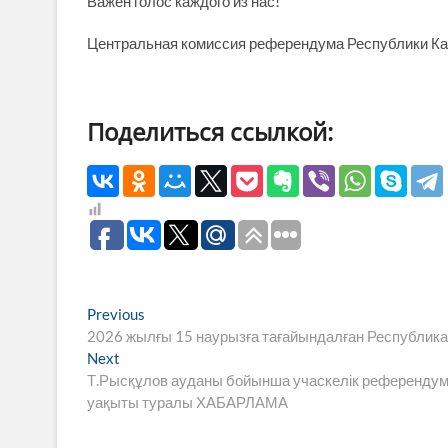
Важен голос каждого из нас!
Центральная комиссия референдума Республики Ка
Поделиться ссылкой:
Навигация
Previous
Previous
post:
2026 жылғы 15 наурызға тағайындалған Республик
по
Next
Next
записям
post:
Т.Рысқұлов ауданы бойынша учаскелік референдум
уақыты туралы ХАБАРЛАМА