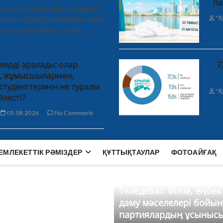
па
лелері бойынша партиялардың
"Қ
ханұлы OpenAI компаниясымен
 мың мұғалімнің ChatGPT…
лерді аралады: олар
7
н, жұмысшылармен,
студенттермен не туралы
"Қ
йлесті?
05.08.2026
No Comments
ЕМЛЕКЕТТІК РӘМІЗДЕР
ҚҰТТЫҚТАУЛАР
ФОТОАЙҒАҚ
Теледебат: білім, еңбек
даму мәселелері бойы
партиялардың ұсыныс