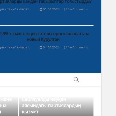
ртияларды қандай тақырыптар тоғыстырды?
ұлан таңы" ақпарат.
05.08.2026
No Comments
2,3% казахстанцев готовы проголосовать за
новый Курултай
ұлан таңы" ақпарат.
04.08.2026
No Comments
 және
Сайлауалды науқан
нша
аясындағы партиялардың
ы
қызметі