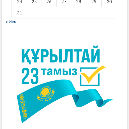
24
25
26
27
28
29
30
31
« Июл