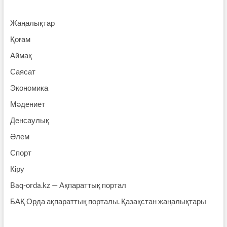
Жаңалықтар
Қоғам
Аймақ
Саясат
Экономика
Мәдениет
Денсаулық
Әлем
Спорт
Кіру
Baq-orda.kz — Ақпараттық портал
БАҚ Орда ақпараттық порталы. Қазақстан жаңалықтары