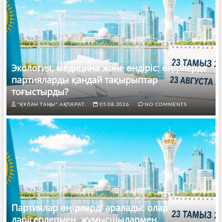
Экология, медицина және өндіріс: өңірлерде
партияларды қандай тақырыптар
тоғыстырды?
"ҚҰЛАН ТАҢЫ" АҚПАРАТ.
05.08.2026
NO COMMENTS
Партиялар өңірлерді аралады: олар
дәрігерлермен, жұмысшылармен,