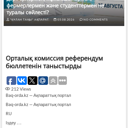
фермерлермен және студенттермен не
туралы сөйлесті?
"ҚҰЛАН ТАҢЫ" АҚПАРАТ.
05.08.2026
NO COMMENTS
Орталық комиссия референдум
бюллетенін таныстырды
212
Views
Baq-orda.kz — Ақпараттық портал
Baq-orda.kz — Ақпараттық портал
RU
Іздеу . . .