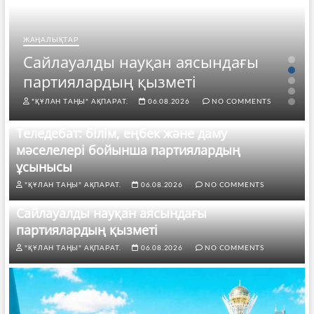
ЖАҢАЛЫҚТАР
Сайлауалды науқан аясындағы
партиялардың қызметі
"ҚҰЛАН ТАҢЫ" АҚПАРАТ.
06.08.2026
NO COMMENTS
Теледебат: білім, еңбек және даму
мәселелері бойынша партиялардың
ұсынысы
"ҚҰЛАН ТАҢЫ" АҚПАРАТ.
06.08.2026
NO COMMENTS
Сайлауалды науқан аясындағы
партиялардың қызметі
"ҚҰЛАН ТАҢЫ" АҚПАРАТ.
06.08.2026
NO COMMENTS