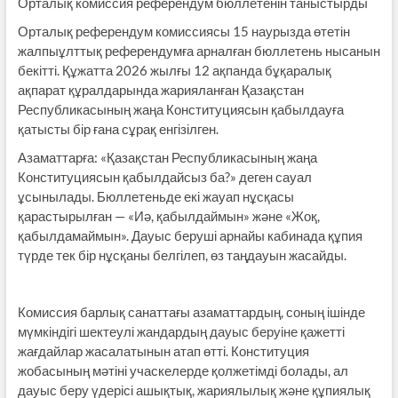
Орталық комиссия референдум бюллетенін таныстырды
Орталық референдум комиссиясы 15 наурызда өтетін
жалпыұлттық референдумға арналған бюллетень нысанын
бекітті. Құжатта 2026 жылғы 12 ақпанда бұқаралық
ақпарат құралдарында жарияланған Қазақстан
Республикасының жаңа Конституциясын қабылдауға
қатысты бір ғана сұрақ енгізілген.
Азаматтарға: «Қазақстан Республикасының жаңа
Конституциясын қабылдайсыз ба?» деген сауал
ұсынылады. Бюллетеньде екі жауап нұсқасы
қарастырылған — «Иә, қабылдаймын» және «Жоқ,
қабылдамаймын». Дауыс беруші арнайы кабинада құпия
түрде тек бір нұсқаны белгілеп, өз таңдауын жасайды.
Комиссия барлық санаттағы азаматтардың, соның ішінде
мүмкіндігі шектеулі жандардың дауыс беруіне қажетті
жағдайлар жасалатынын атап өтті. Конституция
жобасының мәтіні учаскелерде қолжетімді болады, ал
дауыс беру үдерісі ашықтық, жариялылық және құпиялық