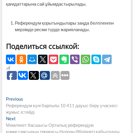
қағидаттарына сай ұйымдастырылады.
Референдум қорытындылары заңда белгіленген
мерзімде ресми түрде жарияланады.
Поделиться ссылкой:
Навигация
Previous
Previous
post:
Референдум күні барлығы 10 411 дауыс беру учаскесі
по
жұмыс істейді
записям
Next
Next
post:
Мемлекет басшысы Орталық референдум
комиссиясының төрағасы Нұрлан Әбдіровті қабылдады