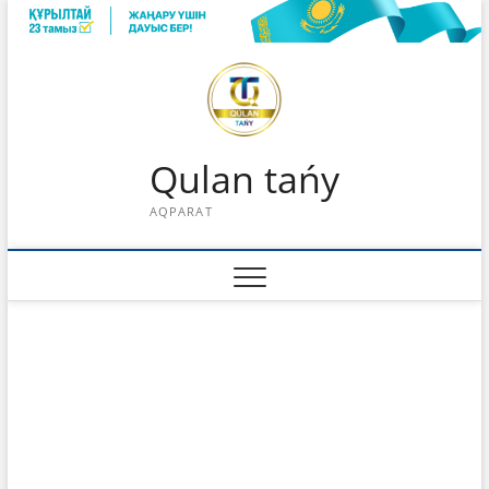
Skip
to
content
Qulan tańy
AQPARAT