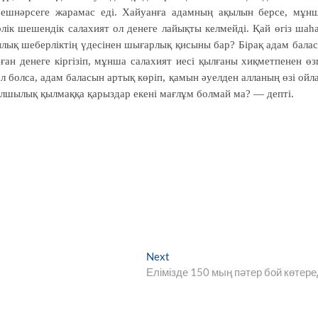
, ешнәрсеге жарамас еді. Хайуанға адамның ақылын берсе, мұн
рлік шешендік салахият ол денеге лайықты келмейді. Қай өгіз шаһ
ылық шеберліктің үдесінен шығарлық қисыны бар? Бірақ адам бала
ан денеге кіргізіп, мұнша салахият иесі қылғаны хиқметпенен өз
л болса, адам баласын артық көріп, қамын әуелден алланың өзі ойл
ұлшылық қылмаққа қарыздар екені мағлұм болмай ма? — депті.
Next
Next
post:
Елімізде 150 мың пәтер бой көтере