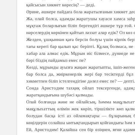
қайсысын хикмет көресің? — деді.
Әрине, әшкере пайдаға бола жаратылғанын хикмет дес
Жә, олай болса, адамды жаратушы хауаси хамса заһр
мұқтаж боларлығын біліп бергендігі әшкере тұр ғой. Ә
нәрселердің көркінен қайтып ләззат алар едік? Ол көз 
Желден, ұшқыннан қаға берсін болуы үшін кірпік бері
тағы керегі бар қылып қас беріпті. Құлақ болмаса, не
хабар ала алмас едік. Мұрын иіс білмесе, дүниеде не
бәрі біздің пайдамыз емес пе?
Көзді, мұрынды ауызға жақын жаратыпты, ішіп-жеген ас
бар болса да, жиіркенерлік жері бар тесіктерді бұл
хикметпен біліп істелгендігіне дәлел емес пе? — депті.
Сонда Аристодим тахқиқ ойлап тексергенде, адам
жаратқандығына шүбәсі қалмады.
Олай болғанда және не ойлайсың, һәмма мақұлыхатт
мақұлыхаттың өлімін жек көріп, тіршілікте көп қал
болудан басқа істі аз ойламақтары — бұларының б
көңілдерін солайша ынтықтандырып қойғандығы һәм мұ
Ей, Аристодим! Қалайша сен бір өзіңнен, яғни адам