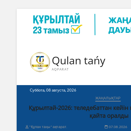
Skip
to
content
Qulan tańy
AQPARAT
Суббота, 08 августа, 2026
ЖАҢАЛЫҚТАР
Құрылтай-2026: теледебаттан кейін
қайта оралды
"Құлан таңы" ақпарат.
07.08.2026