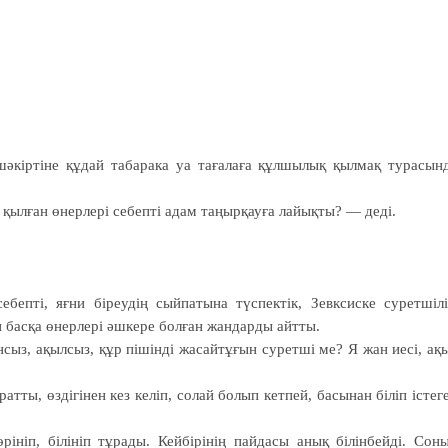
шәкіртіне құдай табарака уа тағалаға құлшылық қылмақ турасын
 қылған өнерлері себепті адам таңырқауға лайықты? — деді.
ебепті, яғни біреудің сыйпатына түспектік, Зевксиске суретшілі
н басқа өнерлері әшкере болған жандарды айтты.
сыз, ақылсыз, құр пішінді жасайтұғын суретші ме? Я жан иесі, ақ
ты, өздігінен кез келіп, солай болып кетпей, басынан біліп істег
рініп, білініп тұрады. Кейбірінің пайдасы анық білінбейді. Сон