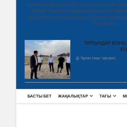
138 ViewsҚұрылтай-2026: теледебаттан кейін парт
«Әділет» партиясы өңірлердегі жұмысын «Әділетт
керуені аясында жалғастырды. Қостанай облысынд
Меңдіқара,…
ТҰРҒЫНДАР ӨТІНІШ
ЕС
"Құлан таңы" ақпарат.
БАСТЫ БЕТ
ЖАҢАЛЫҚТАР
ТАҒЫ
М