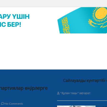
Сайлауалды күнтәртібі
 партиялар өңірлерге
"Құлан таңы" ақпарат.
No Comments