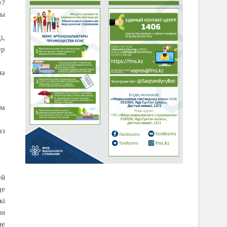
е?
ды
і,
ер
на
ім
аз
ей
де
кі
ын
не