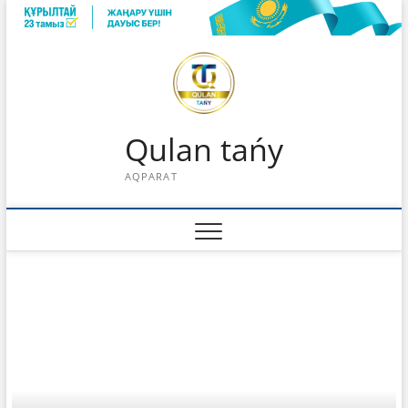
Skip
to
content
Qulan tańy
AQPARAT