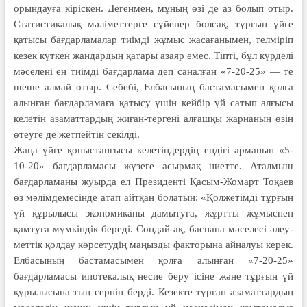
орындауға кіріскен. Дегенмен, мұның өзі де аз болып отыр.
Статистикалық мәліметтерге сүйенер болсақ, тұрғын үйге
қатысы бағдарламалар тиімді жұмыс жасағанымен, телміріп
кезек күткен жандардың қатары азаяр емес. Тіпті, бұл күрделі
мәселені ең тиімді бағдарлама деп саналған «7-20-25» — те
шеше алмай отыр. Себебі, Елбасының бастамасымен қолға
алынған бағдарламаға қатысу үшін кейбір үй сатып алғысы
келетін азаматтардың жиған-тергені алғашқы жарнаның өзін
өтеуге де жетпейтін секілді.
Жаңа үйге қоныстанғысы келе­тіндердің ендігі арманын «5-
10-20» бағ­дарламасы жүзеге асырмақ ниетте. Аталмыш
бағдарламаны жуырда ел Прези­денті Қасым-Жомарт Тоқаев
өз мәлімдемесінде атап айтқан бола­тын: «Қолжетімді тұрғын
үй құры­лысы экономиканы дамытуға, жұрт­ты жұмыспен
қамтуға мүмкіндік береді. Сондай-ақ, баспана мәселесі әлеу­
мет­тік қолдау көрсетудің маңызды фак­торына айналуы керек.
Елбасының бастамасымен қолға алынған «7-20-25»
бағдарламасы ипотекалық несие беру ісіне және тұрғын үй
құрылысына тың серпін берді. Кезекте тұрған азаматтардың