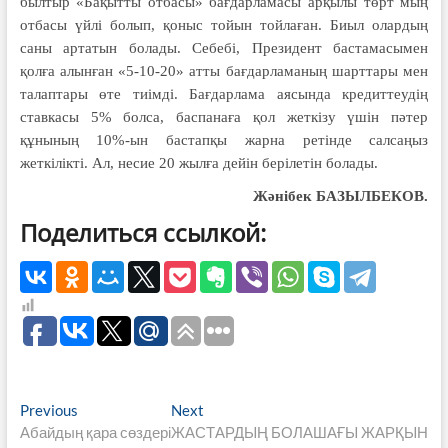
былтыр «Бақытты отбасы» бағдарламасы арқылы төрт мың
отбасы үйлі болып, қоныс тойын тойлаған. Биыл олардың
саны артатын болады. Себебі, Президент бастамасымен
қолға алынған «5-10-20» атты бағдарламаның шарттары мен
талаптары өте тиімді. Бағдарлама аясында кредиттеудің
ставкасы 5% болса, баспанаға қол жеткізу үшін пәтер
құнының 10%-ын бастапқы жарна ретінде салсаңыз
жеткілікті. Ал, несие 20 жылға дейін берілетін болады.
Жәнібек БАЗЫЛБЕКОВ.
Поделиться ссылкой:
Навигация
Previous
Next
Previous
Next
post:
post:
Абайдың қара сөздері
ЖАСТАРДЫҢ БОЛАШАҒЫ ЖАРҚЫН
по