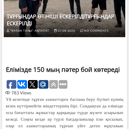
ТҰРҒЫНДАР ӨТІНІШІ ЕСКЕРІЛДІТҰРҒЫНДАР
ЕСКЕРІЛДІ
"ҚҰЛАН ТАҢЫ" АҚПАРАТ.
07.08.2026
NO COMMENTS
Елімізде 150 мың пәтер бой көтереді
783
Views
Үй кезегінде тұрған азаматтарға баспана беру бүгінгі күннің
кезек күттірмейтін міндеттерінің бірі. Сондықтан да елімізде
осы бағыттағы жұмыстар қарқынды түрде жүзеге асырылып
келеді. Соңғы кезде әр түрлі бағдарламалар іске қосылып,
олар ел азаматтарының тұрғын үйге деген мұқтажын