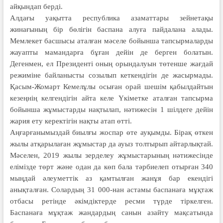
айқындап берді.
Алдағы уақытта республика азаматтары зейнетақы
жинағының бір бөлігін баспана алуға пайдалана алады.
Мемлекет басшысы аталған мәселе бойынша тапсырмаларды
жауапты мамандарға бұған дейін де берген болатын.
Дегенмен, ел Президенті оның орындалуын төтенше жағдай
режиміне байланысты созылып кеткендігін де жасырмады.
Қасым-Жомарт Кемелұлы осыған орай шешім қабылдайтын
кезеңнің келгендігін айта келе Үкіметке аталған тапсырма
бойынша жұмыстарды нақтылап, нәтижесін 1 шілдеге дейін
жария ету керектігін нақты атап өтті.
Аңғарғанымыздай биылғы жоспар өте ауқымды. Бірақ өткен
жылы атқарылаған жұмыстар да ауыз толтырып айтарлықтай.
Мәселен, 2019 жылы зерделеу жұмыстарының нәтижесінде
елімізде төрт және одан да көп бала тәрбиелеп отырған 340
мыңдай әлеуметтік аз қамтылған жанұя бар екендігі
анықталған. Солардың 31 000-нан астамы баспанаға мұқтаж
отбасы ретінде әкімдіктерде ресми түрде тіркелген.
Баспанаға мұқтаж жандардың санын азайту мақсатында