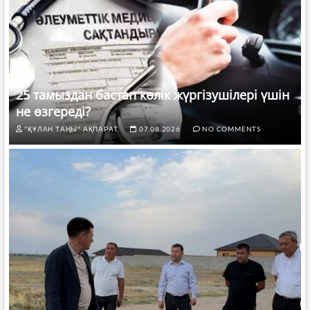
25 тамыздан бастап көлік жүргізушілері үшін
не өзгереді?
"ҚҰЛАН ТАҢЫ" АҚПАРАТ.
07.08.2026
NO COMMENTS