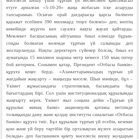
мәселесін шешу үшін тұрғын үй несиесімен қамтамасыз
етуге арналған «5-10-20» жаңа жобасын іске асыруды
тапсырамын. Осыған орай дағдарысқа қарсы бөлінген
қаражат есебінен 390 миллиард теңге бөлеміз» деп, көптің
көкейінде жүрген көп сауалға нақты жауап қайтарды.
Мемлекет басшысының айтуынша биыл елімізде бұрын-
соңды болмаған көлемде тұрғын үй салынады деп
жоспарлануда. Нақты деректерге сүйенер болсақ, биыл ел
аумағында 15 миллион шаршы метр немесе 150 мың пәтер
бой көтермек. Сонымен қатар, Президент «Отбасы банкін»
құруға кеңес берді. «Азаматтарымыздың тұрғын үй
жағдайын жақсарту – маңызды мәселе. Шын мәнінде, бұл –
Үкімет жұмысындағы стратегиялық басымдығы бар
бағыттардың бірі. Сол үшін институционалдық құрылымды
жаңғырту керек. Үкімет жыл соңына дейін «Тұрғын үй
құрылыс жинақ банкі» акционерлік қоғамы негізінде
толыққанды даму және қолдау институты саналатын «Отбасы
банкін» құруға тиіс. Бұл құрылым тұрғын үй есебін, кезекке
қою және үй беру тәртібін бір орталықтан жүзеге асыратын
болады» деп баспанамен қамту мәселесін шешу жолдарын