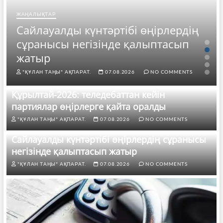
ЖАҢАЛЫҚТАР
Сайлауалды күнтәртібі өңірлердің
сұранысы негізінде қалыптасып
жатыр
"ҚҰЛАН ТАҢЫ" АҚПАРАТ.
07.08.2026
NO COMMENTS
Құрылтай-2026: теледебаттан кейін
партиялар өңірлерге қайта оралды
"ҚҰЛАН ТАҢЫ" АҚПАРАТ.
07.08.2026
NO COMMENTS
Сайлауалды күнтәртібі өңірлердің сұранысы
негізінде қалыптасып жатыр
"ҚҰЛАН ТАҢЫ" АҚПАРАТ.
07.08.2026
NO COMMENTS