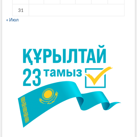
31
« Июл