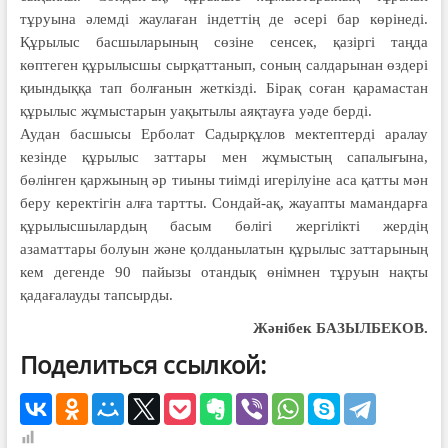
тұруына әлем­ді жаулаған індеттің де әсері бар көрінеді.
Құрылыс басшыларының сөзіне сенсек, қазіргі таңда
көптеген құрылысшы сырқаттанып, соның салдарынан өздері
қиындыққа тап болғанын жеткізді. Бірақ соған қара­мастан
құрылыс жұмыстарын уақы­тылы аяқтауға уәде берді.
Аудан басшысы Ерболат Садырқұлов мектептерді аралау
кезінде құрылыс заттары мен жұмыстың сапалығына,
бөлінген қаржының әр тиыны тиімді игерілуіне аса қатты мән
беру керектігін алға тартты. Сондай-ақ, жауапты мамандарға
құрылысшылардың басым бөлігі жергілікті жердің
азаматтары болуын және қолданылатын құрылыс заттарының
кем дегенде 90 пайызы отандық өнімнен тұруын нақты
қадағалауды тапсырды.
Жәнібек БАЗЫЛБЕКОВ.
Поделиться ссылкой: