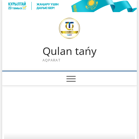
Skip
to
content
Qulan tańy
AQPARAT