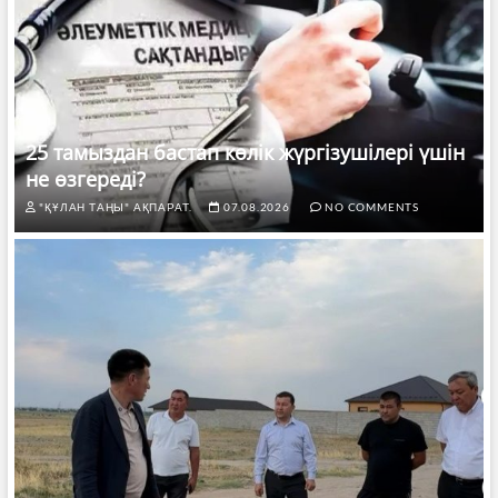
25 тамыздан бастап көлік жүргізушілері үшін
не өзгереді?
"ҚҰЛАН ТАҢЫ" АҚПАРАТ.
07.08.2026
NO COMMENTS