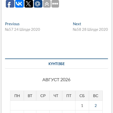
Навигация
Previous
Next
Previous
Next
post:
post:
№57 24 Шілде 2020
№58 28 Шілде 2020
по
записям
КҮНТІЗБЕ
АВГУСТ 2026
ПН
ВТ
СР
ЧТ
ПТ
СБ
ВС
1
2