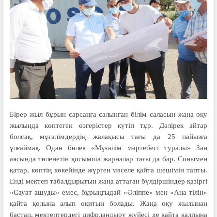
Бірер жыл бұрын сарсаңға салынған білім саласын жаңа оқу
жылында көптеген өзгерістер күтіп тұр. Дәлірек айтар
болсақ, мұғалімдердің жала­қы­сы тағы да 25 пайызға
ұлғаймақ. Одан бөлек «Мұғалім мәртебесі туралы» Заң
аясында төленетін қосымша жарналар тағы да бар. Сонымен
қатар, көптің көкейінде жүрген мәселе қайта шешімін тапты.
Енді мектеп табалдырығын жаңа аттаған бүлдіршіндер қазіргі
«Сауат ашуды» емес, бұрыңғыдай «Әліппе» мен «Ана тілін»
қайта қолына алып оқитын болады. Жаңа оқу жылынан
бастап, мектептердегі цифрландыру жүйесі де қайта қалпына