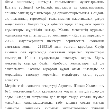
білім ошағы­ның шатыры толығыменен ауысты­рылған.
Шатыр үстіндегі қауіпсіз­дік шаралары да қарастырылып,
арнайы сақтық құрылғылары да орналастырылыпты. Сондай-
ақ, нысанның терезелері толығыменен пластикалық үлгіде
жаңартылған. Қазіргі таңда қабырғаларды әрлеу, есік орнату
жұмыстары жүргізіліп жатыр. Жалпы мектептің құрылыс
жұмысына жауапты мердігер компания – «Қаратау құрылыс –
2030» жауапкершілігі шектеулі серіктестігі. Жобаның
сметалық құны – 211931,0 мың теңгені құрайды. Сәуір
айының бел ортасында басталған құрылыс жұмыстары
тамыздың 10-шы жұлдызында аяқталуы керек. Бірақ,
мектептің сыртқы бөлігі, кіреберіс жұмыстары әлі де
аяқталмаған. Осыны аңғарған аудан әкімі нысанды өз
мерзімінде тапсыру керектігін мердігерге қатаң түрде
ескертті.
Мерзімге байланысты ескертуді Ақтоған, Шоқан Уәлиханов,
№1 мектеп-лицейінің құрылысына жауапты мердігерлер де
алды. Олар­дың айтуынша дәл қазіргі таңда сапалы жұмыс
жасайтын құры­лыс­шыларды табу қиынға соғып жат­қан
сыңайлы. Сондай-ақ, құрылыс жұмыстарының тұралап