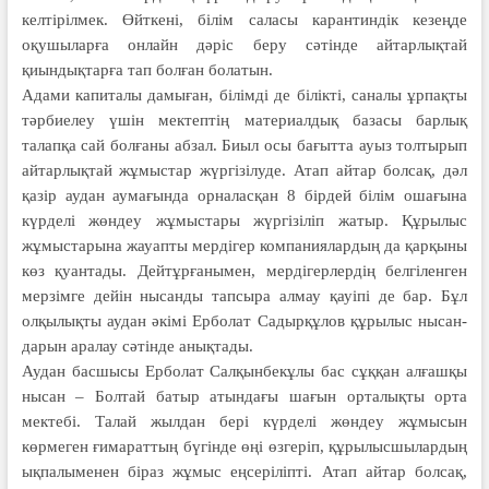
келтірілмек. Өйткені, білім саласы карантиндік кезеңде
оқушыларға онлайн дәріс беру сәтінде айтарлықтай
қиындықтарға тап болған болатын.
Адами капиталы дамыған, білімді де білікті, саналы ұрпақты
тәрбиелеу үшін мектептің материалдық базасы барлық
талапқа сай болғаны абзал. Биыл осы бағытта ауыз толтырып
айтарлықтай жұмыстар жүргізілуде. Атап айтар болсақ, дәл
қазір аудан аумағында орналасқан 8 бірдей білім ошағына
күрделі жөндеу жұ­мыстары жүргізіліп жатыр. Құрылыс
жұмыстарына жауапты мердігер компаниялардың да қарқыны
көз қуантады. Дейтұрғанымен, мер­ді­герлердің белгіленген
мерзімге дейін нысанды тапсыра алмау қауіпі де бар. Бұл
олқылықты аудан әкімі Ерболат Садырқұлов құрылыс нысан­
дарын аралау сәтінде анықтады.
Аудан басшысы Ерболат Салқынбекұлы бас сұққан алғашқы
нысан – Болтай батыр атындағы шағын орталықты орта
мектебі. Талай жылдан бері күрделі жөндеу жұмы­сын
көрмеген ғимараттың бүгінде өңі өзгеріп, құрылысшылардың
ықпалыменен біраз жұмыс еңсері­ліп­ті. Атап айтар болсақ,