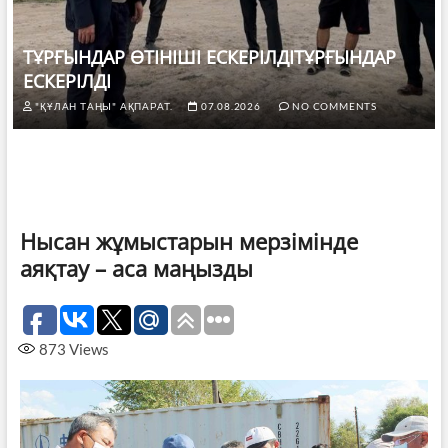
ТҰРҒЫНДАР ӨТІНІШІ ЕСКЕРІЛДІТҰРҒЫНДАР
ЕСКЕРІЛДІ
"ҚҰЛАН ТАҢЫ" АҚПАРАТ.
07.08.2026
NO COMMENTS
Нысан жұмыстарын мерзімінде
аяқтау – аса маңызды
873
Views