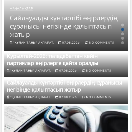
ЖАҢАЛЫҚТАР
Сайлауалды күнтәртібі өңірлердің
сұранысы негізінде қалыптасып
жатыр
"ҚҰЛАН ТАҢЫ" АҚПАРАТ.
07.08.2026
NO COMMENTS
Құрылтай-2026: теледебаттан кейін
партиялар өңірлерге қайта оралды
"ҚҰЛАН ТАҢЫ" АҚПАРАТ.
07.08.2026
NO COMMENTS
Сайлауалды күнтәртібі өңірлердің сұранысы
негізінде қалыптасып жатыр
"ҚҰЛАН ТАҢЫ" АҚПАРАТ.
07.08.2026
NO COMMENTS