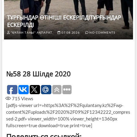
ТҰРҒЫНДАР ӨТІНІШІ ЕСКЕРІЛДІТҰРҒЫНДАР
ЕСКЕРІЛДІ
"ҚҰЛАН ТАҢЫ" АҚПАРАТ.
07.08.2026
NO COMMENTS
№58 28 Шілде 2020
715
Views
[pdfjs-viewer url=»https%3A%2F%2Fqulantany.kz%2Fwp-
content%2Fuploads%2F2020%2F09%2F12342222_compres
sed-2.pdf» viewer_width=100% viewer_height=1360px
fullscreen=true download=true print=true]
Поделиться ссылкой: