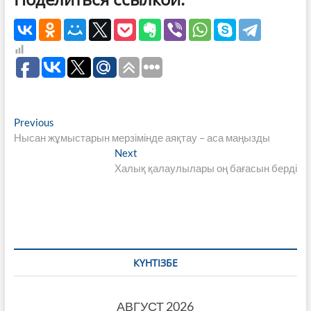
Навигация
Previous
Previous
post:
Нысан жұмыстарын мерзімінде аяқтау – аса маңызды
по
Next
Next
записям
post:
Халық қалаулылары оң бағасын берді
КҮНТІЗБЕ
АВГУСТ 2026