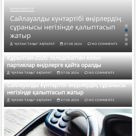
ЖАҢАЛЫҚТАР
Сайлауалды күнтәртібі өңірлердің
сұранысы негізінде қалыптасып
жатыр
"ҚҰЛАН ТАҢЫ" АҚПАРАТ.
07.08.2026
NO COMMENTS
Құрылтай-2026: теледебаттан кейін
партиялар өңірлерге қайта оралды
"ҚҰЛАН ТАҢЫ" АҚПАРАТ.
07.08.2026
NO COMMENTS
Сайлауалды күнтәртібі өңірлердің сұранысы
негізінде қалыптасып жатыр
"ҚҰЛАН ТАҢЫ" АҚПАРАТ.
07.08.2026
NO COMMENTS