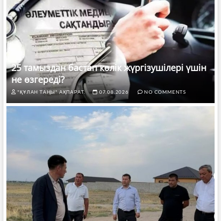
25 тамыздан бастап көлік жүргізушілері үшін
не өзгереді?
"ҚҰЛАН ТАҢЫ" АҚПАРАТ.
07.08.2026
NO COMMENTS