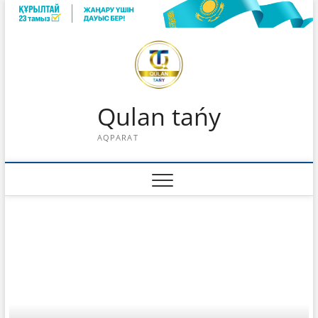
Skip
to
content
Qulan tańy
AQPARAT