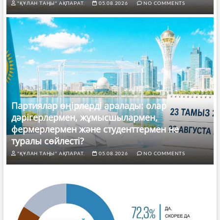
"ҚҰЛАН ТАҢЫ" АҚПАРАТ.
05.08.2026
NO COMMENTS
Партиялар өңірлерді аралады: олар
дәрігерлермен, жұмысшылармен,
фермерлермен және студенттермен не
туралы сөйлесті?
"ҚҰЛАН ТАҢЫ" АҚПАРАТ.
05.08.2026
NO COMMENTS