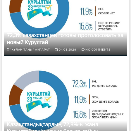
72,3% казахстанцев готовы проголосовать за
новый Курултай
"ҚҰЛАН ТАҢЫ" АҚПАРАТ.
04.08.2026
NO COMMENTS
Қазақстандықтардың 72,3%-ы жаңа