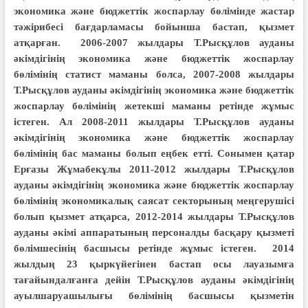
экономика және бюджеттік жоспарлау бөлімінде жастар
тәжірибесі бағдарламасы бойынша бастап, қызмет
атқарған. 2006-2007 жылдары Т.Рысқұлов ауданы
әкімдігінің экономика және бюджеттік жоспарлау
бөлімінің статист маманы болса, 2007-2008 жылдары
Т.Рысқұлов ауданы әкімдігінің экономика және бюджеттік
жоспарлау бөлімінің жетекші маманы ретінде жұмыс
істеген. Ал 2008-2011 жылдары Т.Рысқұлов ауданы
әкімдігінің экономика және бюджеттік жоспарлау
бөлімінің бас маманы болып еңбек етті. Сонымен қатар
Ерғазы Жұмабекұлы 2011-2012 жылдары Т.Рысқұлов
ауданы әкімдігінің экономика және бюджеттік жоспарлау
бөлімінің экономикалық саясат секторының меңгерушісі
болып қызмет атқарса, 2012-2014 жылдары Т.Рысқұлов
ауданы әкімі аппаратының персоналды басқару қызметі
бөлімшесінің басшысы ретінде жұмыс істеген. 2014
жылдың 23 қыркүйегінен бастап осы лауазымға
тағайындалғанға дейін Т.Рысқұлов ауданы әкімдігінің
ауылша­руашылығы бөлімінің басшысы қызметін