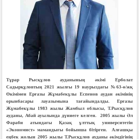
Тұрар Рысқұлов ауданының әкімі Ерболат
Садырқұловтың 2021 жылғы 19 наурыздағы №63-ө/жқ
Өкімімен Ерғазы Жұмабекұлы Еспенов аудан әкімі­нің
орынбасары лауазымына тағайын­далды. Ерғазы
Жұмабекұлы 1983 жылы Жамбыл облысы, Т.Рысқұлов
ауданы, Абай ауылында дүниеге келген. 2005 жылы Әл
Фараби атындағы Қазақ ұлттық университетін
«Экономист» мамандығы бойынша бітірген. Алғашқы
еңбек жолын 2005 жылы Т.Рысқұлов ауданы әкімдігінің