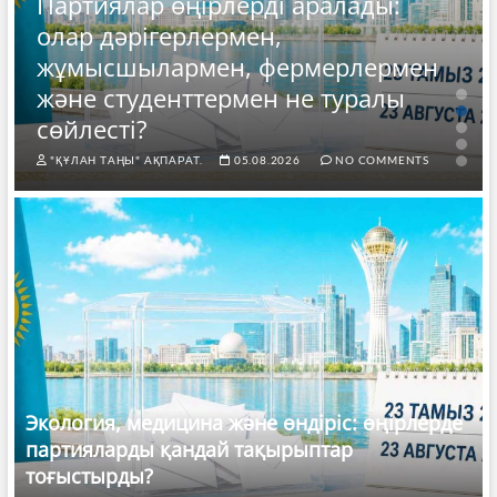
Партиялар өңірлерді аралады:
олар дәрігерлермен,
жұмысшылармен, фермерлермен
және студенттермен не туралы
сөйлесті?
"ҚҰЛАН ТАҢЫ" АҚПАРАТ.
05.08.2026
NO COMMENTS
Экология, медицина және өндіріс: өңірлерде
партияларды қандай тақырыптар
тоғыстырды?