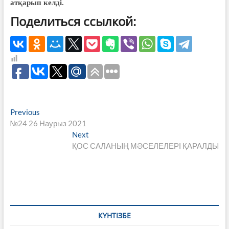
атқарып келді.
Поделиться ссылкой:
Навигация
Previous
Previous
post:
№24 26 Наурыз 2021
по
Next
Next
записям
post:
ҚОС САЛАНЫҢ МӘСЕЛЕЛЕРІ ҚАРАЛДЫ
КҮНТІЗБЕ