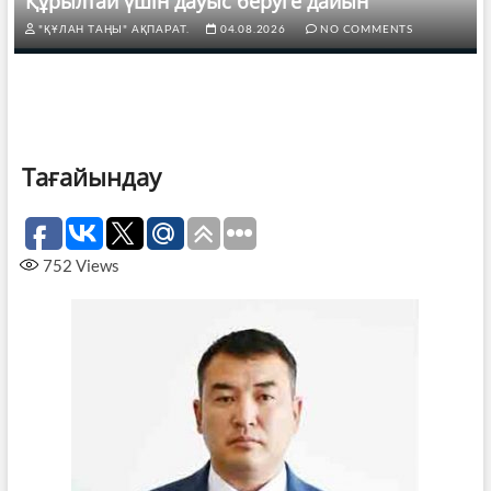
Құрылтай үшін дауыс беруге дайын
"ҚҰЛАН ТАҢЫ" АҚПАРАТ.
04.08.2026
NO COMMENTS
Тағайындау
752
Views