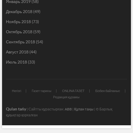
Январь 2019
(58)
Декабрь 2018
(49)
Ноябрь 2018
(73)
Октябрь 2018
(59)
Сентябрь 2018
(54)
Август 2018
(44)
Июль 2018
(33)
Негізгі
Газет тарихы
ONLINA ГАЗЕТ
Бізбен байланыс
Редакция құрамы
Qulan tańy
| Сайтты құрастырған:
ABB
|
Құлан таңы
| © Барлық
құқықтар қорғалған