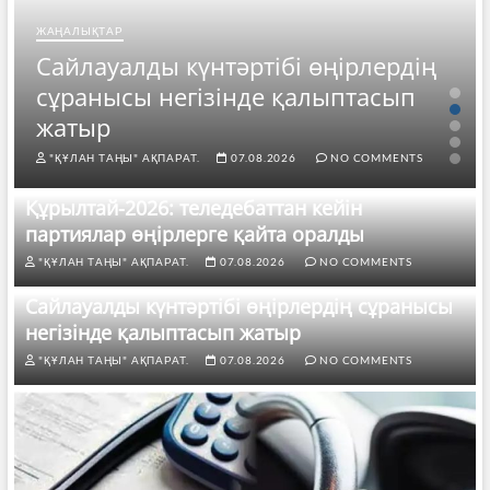
ЖАҢАЛЫҚТАР
Сайлауалды күнтәртібі өңірлердің
сұранысы негізінде қалыптасып
жатыр
"ҚҰЛАН ТАҢЫ" АҚПАРАТ.
07.08.2026
NO COMMENTS
Құрылтай-2026: теледебаттан кейін
партиялар өңірлерге қайта оралды
"ҚҰЛАН ТАҢЫ" АҚПАРАТ.
07.08.2026
NO COMMENTS
Сайлауалды күнтәртібі өңірлердің сұранысы
негізінде қалыптасып жатыр
"ҚҰЛАН ТАҢЫ" АҚПАРАТ.
07.08.2026
NO COMMENTS