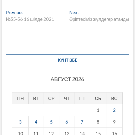
Навигация
Previous
Next
Previous
Next
post:
post:
№55-56 16 шілде 2021
Әріптесіміз жүлдегер атанды
по
записям
КҮНТІЗБЕ
АВГУСТ 2026
ПН
ВТ
СР
ЧТ
ПТ
СБ
ВС
1
2
3
4
5
6
7
8
9
10
11
12
13
14
15
16