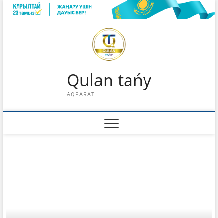
Skip
to
content
Qulan tańy
AQPARAT