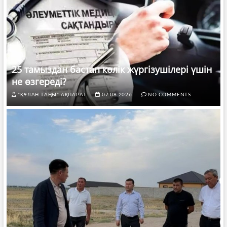
25 тамыздан бастап көлік жүргізушілері үшін
не өзгереді?
"ҚҰЛАН ТАҢЫ" АҚПАРАТ.
07.08.2026
NO COMMENTS