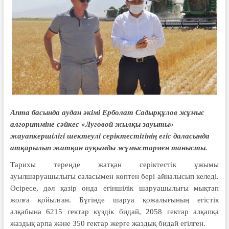
Апта басында аудан әкімі Ерболат Садырқұлов жұмыс
алгоритміне сәйкес «Луговой жылқы зауыты»
жауапкершілігі шектеулі серіктестігінің егіс даласында
атқарылып жатқан ауқымды жұмыстармен танысты.
Тарихы тереңде жатқан серіктестік ұжымы
ауылшаруашылығы саласымен көптен бері айналысып келеді.
Әсіресе, дәл қазір онда егіншілік шаруашылығы мықтап
жолға қойылған. Бүгінде шаруа қожалығының егістік
алқабына 6215 гектар күздік бидай, 2058 гектар алқапқа
жаздық арпа және 350 гектар жерге жаздық бидай егілген.