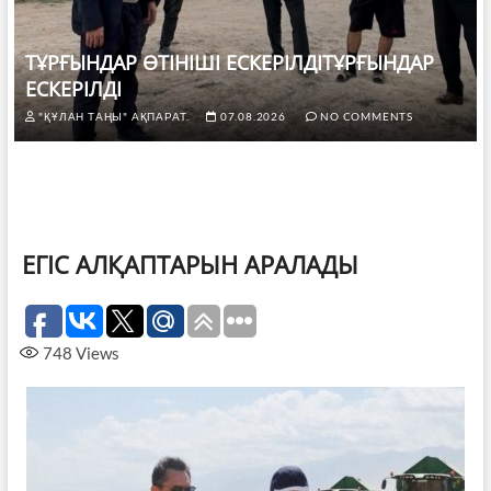
ТҰРҒЫНДАР ӨТІНІШІ ЕСКЕРІЛДІТҰРҒЫНДАР
ЕСКЕРІЛДІ
"ҚҰЛАН ТАҢЫ" АҚПАРАТ.
07.08.2026
NO COMMENTS
ЕГІС АЛҚАПТАРЫН АРАЛАДЫ
748
Views