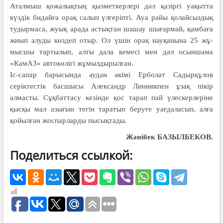
Аталмыш қожалықтың қызметкерлері дәл қазіргі уақытта
күздік бидайға орақ салып үлгеріпті. Ауа райы қолайсыз­дық
тудырмаса, жуық арада астықтан шашау шығармай, қамбаға
жиып алуды көздеп отыр. Ол үшін орақ науқанына 25 жұ­
мысшы тартылып, алты дала кемесі мен дәл осыншама
«КамАЗ» автокөлігі жұмылдырылған.
Іс-сапар барысында аудан әкімі Ерболат Садырқұлов
серіктестік басшысы Александр Линникпен ұзақ пікір
алмасты. Сұқбаттасу кезінде қос тарап пай үлескерлеріне
қысқы мал азығын тегін таратып беруге уағдаласып, алға
қойылған жоспарларды пысықтады.
Жәнібек БАЗЫЛБЕКОВ.
Поделиться ссылкой: