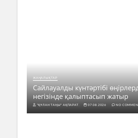
ЖАҢАЛЫҚТАР
ар
Сайлауалды күнтәртібі өңірлер
негізінде қалыптасып жатыр
"ҚҰЛАН ТАҢЫ" АҚПАРАТ.
07.08.2026
NO COMMEN