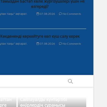
 тамыздан бастап көлік жүргізушілері үшін не
өзгереді?
ұлан таңы" ақпарат.
07.08.2026
No Comments
Көкдөненді көркейтуге көп күш салу керек
ұлан таңы" ақпарат.
07.08.2026
No Comments
баттан
Сайлауалды күнтәртібі
рге
өңірлердің сұранысы