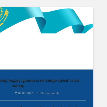
 өңірлердің сұранысы негізінде қалыптасып
жатыр
07.08.2026
No Comments