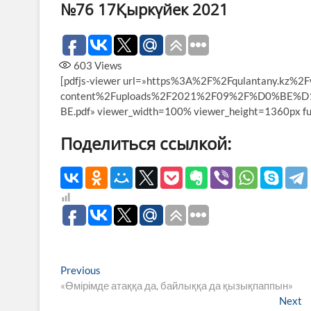
№76 17Қыркүйек 2021
603
Views
[pdfjs-viewer url=»https%3A%2F%2Fqulantany.kz%2F
content%2Fuploads%2F2021%2F09%2F%D0%B
BE.pdf» viewer_width=100% viewer_height=1360px ful
Поделиться ссылкой:
Навигация
Previous
Previous
post:
«Өмірімде атаққа да, байлыққа да қызықпаппын»
по
N
Next