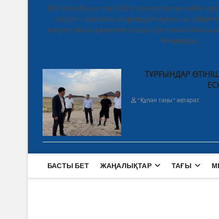
180 ViewsҚұрылтай-2026: теледебаттан кейін парт
«Әділет» партиясы өңірлердегі жұмысын «Әділетт
керуені аясында жалғастырды. Қостанай облысынд
Меңдіқара,…
ТҰРҒЫНДАР ӨТІНІШ
ЕС
"Құлан таңы" ақпарат.
БАСТЫ БЕТ
ЖАҢАЛЫҚТАР
ТАҒЫ
М