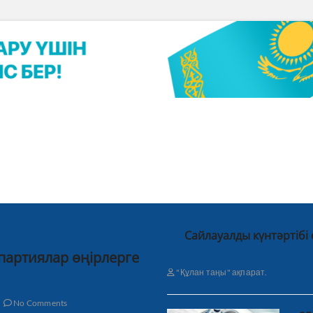
Сайлауалды күнтәртібі
 партиялар өңірлерге
"Құлан таңы" ақпарат.
No Comments