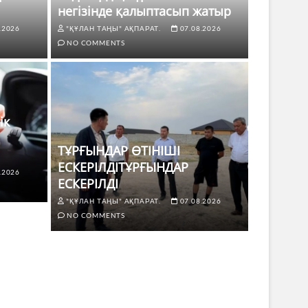
негізінде қалыптасып жатыр
.2026
"ҚҰЛАН ТАҢЫ" АҚПАРАТ.
07.08.2026
NO COMMENTS
ік
ТҰРҒЫНДАР ӨТІНІШІ
ЕСКЕРІЛДІТҰРҒЫНДАР
.2026
ЖАҢАЛЫҚТ
ЕСКЕРІЛДІ
 көлік жүргізушілері үшін не
ТҰРҒЫ
"ҚҰЛАН ТАҢЫ" АҚПАРАТ.
07.08.2026
ЕСКЕР
NO COMMENTS
8.2026
NO COMMENTS
"ҚҰЛАН Т