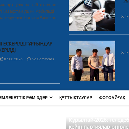
25
иялар өңірлерге қайта оралды
і Қазақстан үшін» мобильді
"Қ
а керуеннің бағыты Ұзынкөл,
І ЕСКЕРІЛДІТҰРҒЫНДАР
КЕРІЛДІ
"Қ
07.08.2026
No Comments
ЕМЛЕКЕТТІК РӘМІЗДЕР
ҚҰТТЫҚТАУЛАР
ФОТОАЙҒАҚ
Құрылтай-2026: теледе
кейін партиялар өңірле