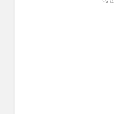
записям
po
ЖАҢА 