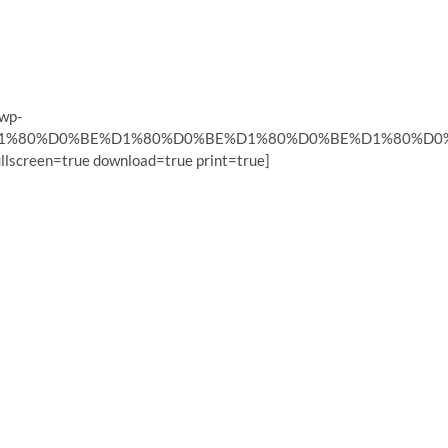
wp-
E%D1%80%D0%BE%D1%80%D0%BE%D1%80%D0%BE%D1%80%D0
lscreen=true download=true print=true]
ext