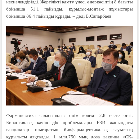
несиелен­дірілді. Жергілікті қамту үлесі өнер­кәсіптің 8 бағыты
бойынша 51,1 пайыз­ды, құрылыс-монтаж жұмыстары
бойынша 86,4 пайызды құрады, – деді Б.Сапарбаев.
Фармацевтика саласындағы өнім көлемі 2,8 есеге өсті.
Биологиялық қауіпсіздік проблемалары ҒЗИ жа­нын­дағы
вакциналар шығаратын био­фармацевтикалық зауыттың
құрылысы аяқталды. 1 млн.750 мың доза вакцина «СК-