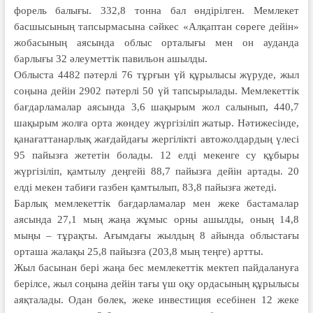
форель балығы. 332,8 тонна бал өндірілген. Мемлекет
басшысының тапсырмасына сәйкес «Алқаптан сөреге дейін»
жобасының аясында облыс орталығы мен он ауданда
барлығы 32 әлеуметтік павильон ашылды.
Облыста 4482 пәтерлі 76 тұрғын үй құрылысы жүруде, жыл
соңына дейін 2902 пәтерлі 50 үй тапсырылады. Мемлекеттік
бағдарламалар аясында 3,6 шақырым жол салынып, 440,7
шақырым жолға орта жөндеу жүргізіліп жатыр. Нәтижесінде,
қанағаттанарлық жағдайдағы жергілікті автожолдардың үлесі
95 пайызға жететін болады. 12 елді мекенге су құбыры
жүргізіліп, қамтылу деңгейі 88,7 пайызға дейін артады. 20
елді мекен табиғи газбен қамтылып, 83,8 пайызға жетеді.
Барлық мемлекеттік бағдарламалар мен жеке бастамалар
аясында 27,1 мың жаңа жұмыс орны ашылды, оның 14,8
мыңы – тұрақты. Ағымдағы жылдың 8 айында облыстағы
орташа жалақы 25,8 пайызға (203,8 мың теңге) артты.
Жыл басынан бері жаңа бес мемлекеттік мектеп пайдалануға
берілсе, жыл соңына дейін тағы үш оқу ордасының құрылысы
аяқталады. Одан бөлек, жеке инвестиция есебінен 12 жеке