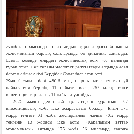
Жамбыл облысында тоғыз айдың қорытындысы бойынша
экономиканың барлық салаларында оң динамика сақталды.
Есепті кезеңде өңірдегі экономикалық өсім 4,6 пайызды
құрап отыр. Бұл туралы мәслихат депутаттары алдында есеп
берген облыс әкімі Бердібек Сапарбаев атап өтті.
Жыл басынан бері 480,6 мың шар­шы метр тұрғын үй
пайдалануға беріліп, 11 пайызға өссе, 267 млрд. теңге
инвестиция тартылып, 11 пайызға ұлғайды.
– 2025 жылға дейін 2,5 трлн.теңгені құрай­тын 107
инвестициялық жоба іске асырыла­тын болады. Биыл 171
млрд. теңгеге 31 жоба жоспарланып, жалпы 78,2 млрд.
теңгенің 13 жобасы іске асты. «Қарапайым заттар
экономикасы» аясында 175 жоба 56 миллиард теңгеге