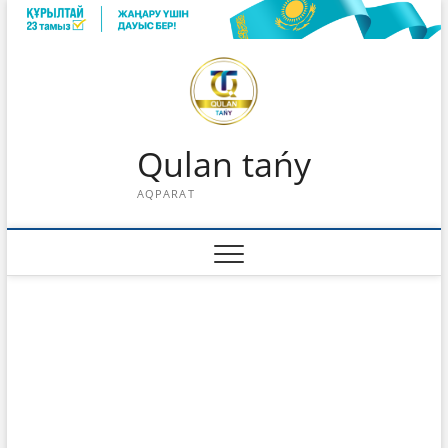
Skip
to
content
Qulan tańy
AQPARAT