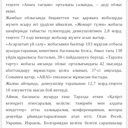
теңгеге «Анаға тағзым» орталығы салынды, – деді облыс
әкімі.
Жамбыл облысында бюджеттен тыс қаржыға жобаларды
жүзеге асыру игі үрдіске айналған. «Жомарт түлек» жобасы
шеңберінде табысты түлектердің демеушілігімен 2,8 млрд.
теңгеге 73 елді мекенде жобалар жүзеге асып жатыр.
«Асарлатып үй салу» жобасымен былтыр 103 мұқтаж отбасы
ауылдас­тарының көмегімен баспаналы болса, биыл тағы 138
үйдің құрылысы бас­та­лып, 38-і пайдалануға берілді. «Таразға
тарту» жобасы аясында об­лыс орталығындағы 42 нысанда
абаттандыру жұмыстары қолға алынып, 37-сі аяқталды.
Сонымен қатар, «ARAI» емханасы жұмысын бастады.
Жалпы айтқанда, демеушілер тарапынан 12,7 млрд.теңгеге
10 әлеуметтік нысан бой көтерді.
Аймақ басшысы жуырда ғана Таразда өткен «Қазіргі
кезеңдегі этносаралық келісім: тәжірибе мен алдағы
міндеттер» атты халықаралық конференцияның жоғары
деңгейде ұйымдастырылғанын атап өтті. Оған Ресей,
Украина, Израиль, Болгариядан келген белгілі сарапшылар