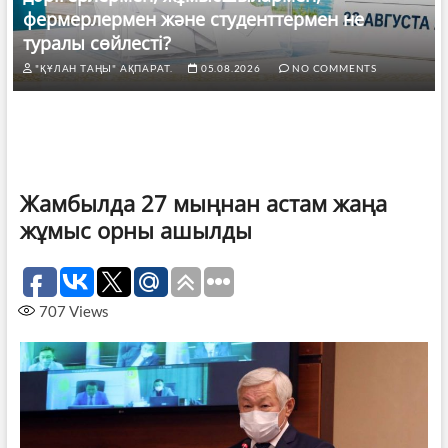
фермерлермен және студенттермен не
туралы сөйлесті?
"ҚҰЛАН ТАҢЫ" АҚПАРАТ.
05.08.2026
NO COMMENTS
Жамбылда 27 мыңнан астам жаңа
жұмыс орны ашылды
707
Views