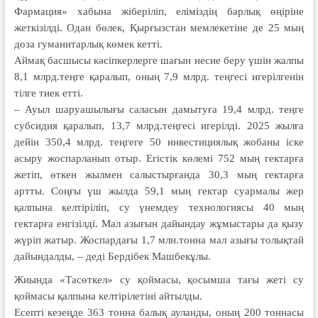
Фармация» хабына жіберіліп, еліміздің барлық өңіріне
жеткізілді. Одан бөлек, Қырғызстан мемлекетіне де 25 мың
доза гуманитарлық көмек кетті.
Аймақ басшысы кәсіпкерлерге шағын несие беру үшін жалпы
8,1 млрд.теңге қаралып, оның 7,9 млрд. теңгесі игерілгенін
тілге тиек етті.
– Ауыл шаруашылығы саласын дамытуға 19,4 млрд. теңге
субсидия қаралып, 13,7 млрд.теңгесі игерілді. 2025 жылға
дейін 350,4 млрд. теңгеге 50 инвестициялық жобаны іске
асыру жоспарланып отыр. Егістік көлемі 752 мың гектарға
жетіп, өткен жылмен салыстырғанда 30,3 мың гектарға
артты. Соңғы үш жылда 59,1 мың гектар суармалы жер
қалпына келтіріліп, су үнемдеу технологиясы 40 мың
гектарға енгізілді. Мал азығын дайындау жұмыстары да қызу
жүріп жатыр. Жоспардағы 1,7 млн.тонна мал азығы толықтай
дайындалды, – деді Бердібек Машбекұлы.
Жиында «Тасөткел» су қоймасы, қосымша тағы жеті су
қоймасы қалпына келтірілетіні айтылды.
Есепті кезеңде 363 тонна балық ауланды, оның 200 тоннасы