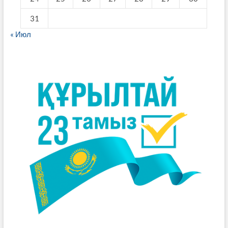
31
« Июл