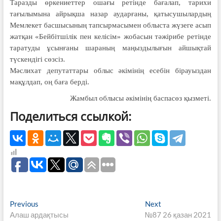
Таразды өркениеттер ошағы ретінде бағалап, тарихи
тағылымына айрықша назар аударғаны, қатысушылардың
Мемлекет басшысының тапсырмасымен облыста жүзеге асып
жатқан «Бейбітшілік пен келісім» жобасын тәжірибе ретінде
таратуды ұсынғаны шараның маңыздылығын айшықтай
түскендігі сөзсіз.
Мәслихат депутаттары облыс әкімінің есебін бірауыздан
мақұлдап, оң баға берді.
Жамбыл облысы әкімінің баспасөз қызметі.
Поделиться ссылкой:
Навигация
Previous
Next
Previous
Next
post:
post:
Алаш ардақтысы
№87 26 қазан 2021