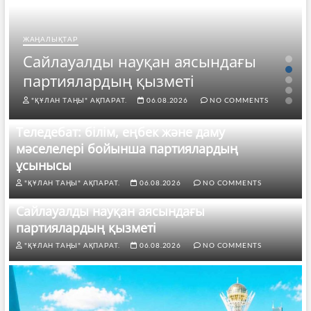
ЖАҢАЛЫҚТАР
Сайлауалды науқан аясындағы
партиялардың қызметі
"ҚҰЛАН ТАҢЫ" АҚПАРАТ.
06.08.2026
NO COMMENTS
Теледебат: білім, еңбек және даму
мәселелері бойынша партиялардың
ұсынысы
"ҚҰЛАН ТАҢЫ" АҚПАРАТ.
06.08.2026
NO COMMENTS
Сайлауалды науқан аясындағы
партиялардың қызметі
"ҚҰЛАН ТАҢЫ" АҚПАРАТ.
06.08.2026
NO COMMENTS