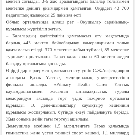
мектеп соғылды. 3-6 жас аралығындағы балалар толығымен
мектепке дейінгі ұйымдармен қамтылған. Өңірдегі 43 700
педагогтың жалақысы 25 пайызға өсті.
Облыс орталығында алғаш рет «Оқу­шылар сарайының»
құрылысы жүргізіліп жатыр.
– Балалардың қауіпсіздігін қамтама­сыз ету мақсатында
барлық 443 мектеп бейнебақылау камераларымен толық
қамтамасыз етілді. 370 мектепке дабыл түймесі, 85 мектепке
турникет орнатылады. Тараз қаласындағы 60 мектеп жедел
басқару орталығына қосылды.
Өңірді дәрігерлермен қамтмасыз ету үшін С.Ж.Асфендияров
атындағы Қазақ Ұлттық медициналық университетінің
филиалы ашылды. «Primary Health Care» Ұлттық
қауымдастығымен жасалған ынтымақтастық туралы
меморандум аясында төрт үздік тәжірибе орталығы
құрылды. 10 дене-шынықтыру сауықтыру кешенінің
құрылысы жоспарланып, бүгінде екеуі пайдалануға берілді.
Жыл соңына дейін тағы төртеуі ашылады.
Демеушілер есебінен 1,5 млрд.теңгеге Тараз қаласында
гимнастика және үстел теннисі спорт кешені, 1,1 миллиард