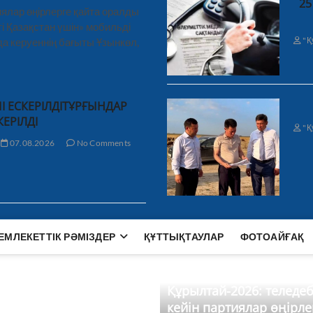
25
ялар өңірлерге қайта оралды
і Қазақстан үшін» мобильді
"Қ
а керуеннің бағыты Ұзынкөл,
І ЕСКЕРІЛДІТҰРҒЫНДАР
КЕРІЛДІ
"Қ
07.08.2026
No Comments
ЕМЛЕКЕТТІК РӘМІЗДЕР
ҚҰТТЫҚТАУЛАР
ФОТОАЙҒАҚ
Құрылтай-2026: теледе
кейін партиялар өңірле