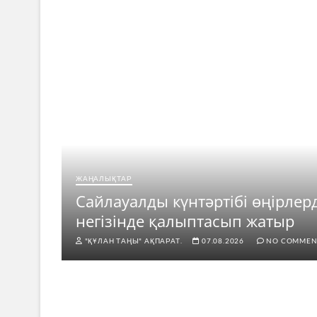
ЖАҢАЛЫҚТАР
ар
Сайлауалды күнтәртібі өңірлер
негізінде қалыптасып жатыр
"ҚҰЛАН ТАҢЫ" АҚПАРАТ.
07.08.2026
NO COMMEN