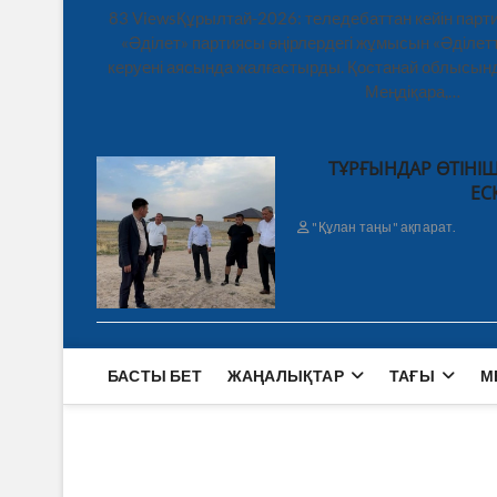
83 ViewsҚұрылтай-2026: теледебаттан кейін парти
«Әділет» партиясы өңірлердегі жұмысын «Әділетт
керуені аясында жалғастырды. Қостанай облысынд
Меңдіқара,…
ТҰРҒЫНДАР ӨТІНІШ
ЕС
"Құлан таңы" ақпарат.
БАСТЫ БЕТ
ЖАҢАЛЫҚТАР
ТАҒЫ
М