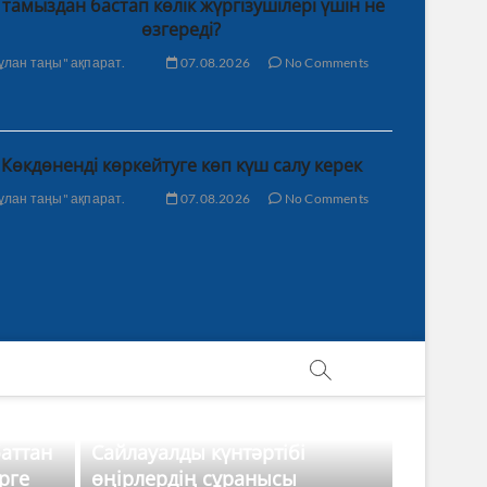
 тамыздан бастап көлік жүргізушілері үшін не
өзгереді?
ұлан таңы" ақпарат.
07.08.2026
No Comments
Көкдөненді көркейтуге көп күш салу керек
ұлан таңы" ақпарат.
07.08.2026
No Comments
баттан
Сайлауалды күнтәртібі
рге
өңірлердің сұранысы