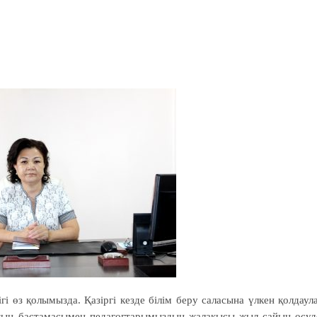
гі өз қолымызда. Қазіргі кезде білім беру саласына үлкен қолдаул
тың бастамасымен педагогтарымыздың жалақысы жыл сайын өсуд