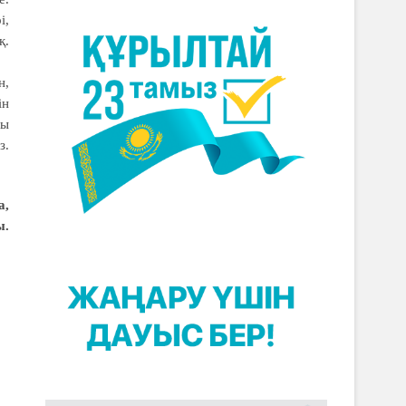
і,
қ.
н,
ін
сы
з.
а,
ы.