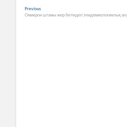
Навигация
Previous
Previous
post:
Омикрон штамы жер бетіндегі эпидемиологиялық 
по
записям