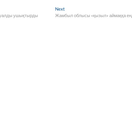
Next
Next
post:
ахуалды ушықтырды
Жамбыл облысы «қызыл» аймаққа ен