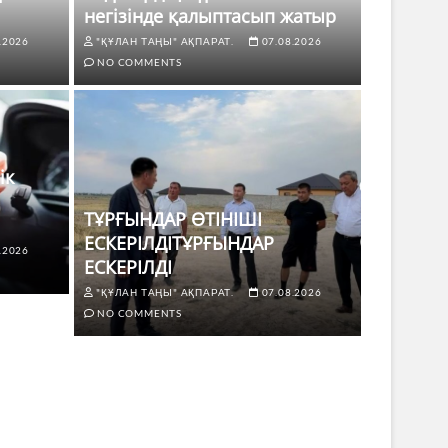
негізінде қалыптасып жатыр
.2026
"ҚҰЛАН ТАҢЫ" АҚПАРАТ.
07.08.2026
NO COMMENTS
ік
ТҰРҒЫНДАР ӨТІНІШІ
ЕСКЕРІЛДІТҰРҒЫНДАР
.2026
ЖАҢАЛЫҚТ
ЕСКЕРІЛДІ
 көлік жүргізушілері үшін не
ТҰРҒЫ
"ҚҰЛАН ТАҢЫ" АҚПАРАТ.
07.08.2026
ЕСКЕР
NO COMMENTS
8.2026
NO COMMENTS
"ҚҰЛАН Т