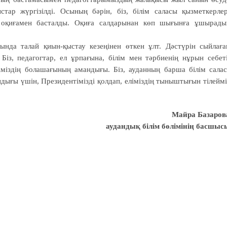
ар жүргізілді. Осының бәрін, біз, білім саласы қызметкерлер
 оқиғамен басталды. Оқиға салдарынан көп шығынға ұшырады
нда талай қиын-қыстау кезеңінен өткен ұлт. Дәстүрін сыйлаға
 Біз, педагогтар, ел ұрпағына, білім мен тәрбиенің нұрын себет
міздің болашағының амандығы. Біз, ауданның барша білім сала
ығы үшін, Президентімізді қолдап, еліміздің тыныштығын тілеймі
Майра Базаров
аудандық білім бөлімінің басшыс