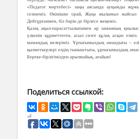
«Педагог мәртебесі» заңы аясында ауқымды жұмыст
сезінеміз. Өкінішке орай, Жаңа жылымыз жайсыз
Дейтұрғанмен, біз бәрін де бірлесе жеңеміз.
Қазақ ақыл-парасаттылығымен әр заманның қиылысы
үлкенін құрметтеген, асыл сөзге құлақ асқан елміз.
мамандық иелеріміз. Ұрпағымыздың амандығы – елі
қызметкерлері елдің тыныштығы, ұрпағымыздың аманд
Береке-бірлігімізден арылмайық, ағайын!
Поделиться ссылкой: