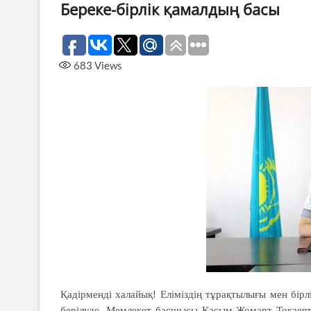
Береке-бірлік қамалдың басы
683
Views
Қадірменді халайық! Еліміздің тұрақтылығы мен бірлі
берілуде. Мемлекет басшысы Қасым-Жомарт Тоқаев