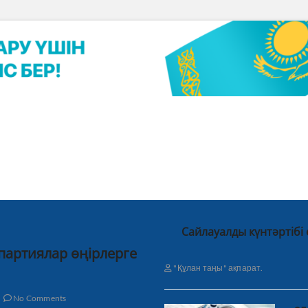
Сайлауалды күнтәртібі
 партиялар өңірлерге
"Құлан таңы" ақпарат.
No Comments