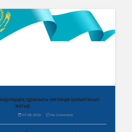
 өңірлердің сұранысы негізінде қалыптасып
жатыр
07.08.2026
No Comments