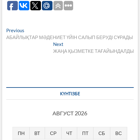
Навигация
Previous
Previous
post:
АБАЙЛЫҚТАР МӘДЕНИЕТ ҮЙІН САЛЫП БЕРУДІ СҰРАДЫ
по
Next
Next
записям
post:
ЖАҢА ҚЫЗМЕТКЕ ТАҒАЙЫНДАЛДЫ
КҮНТІЗБЕ
АВГУСТ 2026
ПН
ВТ
СР
ЧТ
ПТ
СБ
ВС