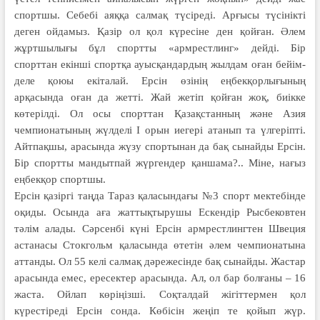
спортшы. Себебі аяққа сал­мақ түсі­реді. Арғысы түсі­нік­ті
деген ойдамыз. Қазір ол қол күресіне ден қойған. Әлем
жұртшылығы бұл спортты «армрестлинг» дей­ді. Бір
спорттан екінші спорт­қа ауысқандардың жылдам оған бейім­
деле қоюы екіталай. Ерсін өзінің еңбекқорлығының
арқасында оған да жетті. Жай жетіп қойған жоқ, биікке
көтерілді. Ол осы спорт­тан Қазақс­тан­ның және Азия
чемпионатының жүл­­делі I орын ие­гері ата­нып та үл­геріп­ті.
Айт­пақшы, арасында жүзу спортынан да бақ сынайды Ерсін.
Бір спорт­ты мандытпай жүргендер қан­шама?.. Міне, нағыз
ең­бекқор спортшы.
Ерсін қазіргі таңда Тараз қаласындағы №3 спорт мектебінде
оқиды. Осында аға жаттықтырушы Ескендір Рысбековтен
тәлім алады. Сәрсенбі күні Ерсін армрестлингтен Швеция
астанасы Стокгольм қаласында өтетін әлем чемпионатына
аттанды. Ол 55 келі салмақ дәрежесінде бақ сынайды. Жастар
арасында емес, ересектер арасында. Ал, ол бар болғаны – 16
жаста. Ойлап көріңізші. Соқталдай жігіттермен қол
күрестіреді Ерсін сонда. Көбісін жеңіп те қойып жүр.