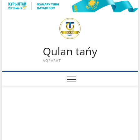
Skip
to
content
Qulan tańy
AQPARAT