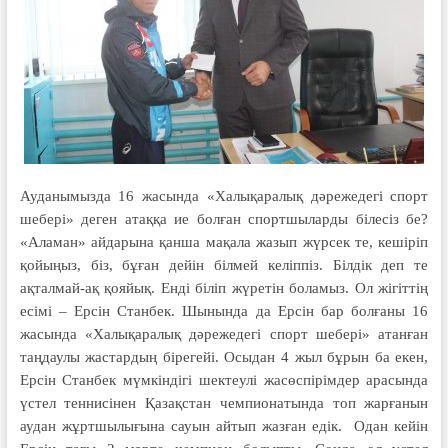
Ауданымызда 16 жасында «Халықаралық дәрежедегі спорт
шебері» деген атаққа ие болған спортшыларды білесіз бе?
«Аламан» айдарына қанша мақала жазып жүрсек те, кешіріп
қойыңыз, біз, бұған дейін білмей келіппіз. Білдік деп те
ақталмай-ақ қояйық. Енді біліп жүретін боламыз. Ол жігіттің
есімі – Ерсін Станбек. Шынында да Ерсін бар болғаны 16
жасында «Халықаралық дәрежедегі спорт шебері» атанған
таңдаулы жастардың бірегейі. Осыдан 4 жыл бұрын ба екен,
Ерсін Станбек мүмкіндігі шектеулі жасөспірімдер арасында
үстел теннисінен Қазақстан чемпионатында топ жарғанын
аудан жұртшылығына сауын айтып жазған едік. Одан кейін