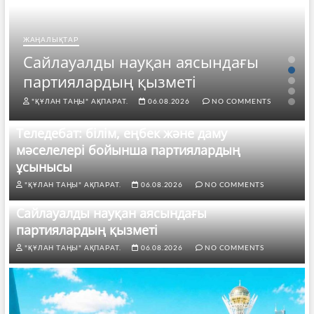
ЖАҢАЛЫҚТАР
Сайлауалды науқан аясындағы
партиялардың қызметі
"ҚҰЛАН ТАҢЫ" АҚПАРАТ.
06.08.2026
NO COMMENTS
Теледебат: білім, еңбек және даму
мәселелері бойынша партиялардың
ұсынысы
"ҚҰЛАН ТАҢЫ" АҚПАРАТ.
06.08.2026
NO COMMENTS
Сайлауалды науқан аясындағы
партиялардың қызметі
"ҚҰЛАН ТАҢЫ" АҚПАРАТ.
06.08.2026
NO COMMENTS