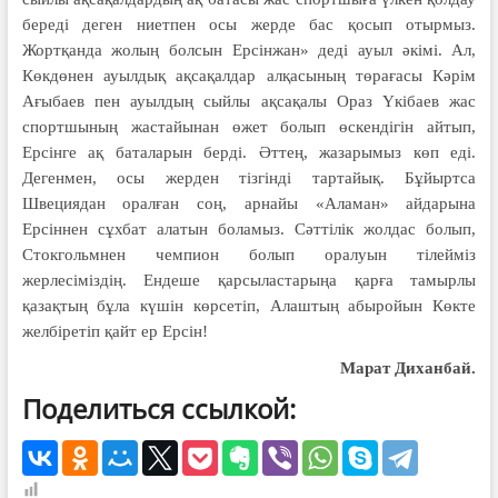
береді деген ниетпен осы жерде бас қосып отырмыз.
Жортқанда жолың болсын Ерсінжан» деді ауыл әкімі. Ал,
Көкдөнен ауылдық ақсақалдар алқасының төрағасы Кәрім
Ағыбаев пен ауылдың сыйлы ақсақалы Ораз Үкібаев жас
спортшының жастайынан өжет болып өскендігін айтып,
Ерсінге ақ баталарын берді. Әттең, жазарымыз көп еді.
Дегенмен, осы жерден тізгінді тартайық. Бұйыртса
Швециядан оралған соң, арнайы «Аламан» айдарына
Ерсіннен сұхбат алатын боламыз. Сәттілік жолдас болып,
Стокгольмнен чемпион болып оралуын тілейміз
жерлесіміздің. Ендеше қарсыластарыңа қарға тамырлы
қазақтың бұла күшін көрсетіп, Алаштың абыройын Көкте
желбіретіп қайт ер Ерсін!
Марат Диханбай.
Поделиться ссылкой: