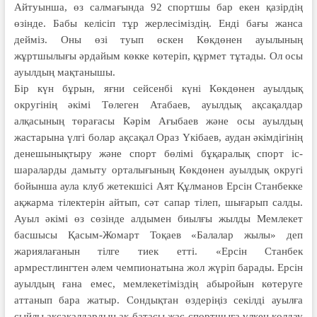
Айтуынша, өз салмағында 92 спортшы бар екен қазірдің
өзінде. Бабы келісіп тұр жерлесіміздің. Енді бағы жанса
дейміз. Оны өзі туып өскен Көкдөнен ауылының
жұртшылығы әрдайым көкке көтеріп, құрмет тұтады. Ол осы
ауылдың мақтанышы.
Бір күн бұрын, яғни сейсенбі күні Көкдөнен ауылдық
округінің әкімі Төлеген Атабаев, ауылдық ақсақалдар
алқасының төрағасы Кәрім Ағыбаев және осы ауылдың
жастарына үлгі болар ақсақал Ораз Үкібаев, аудан әкімдігінің
денешынықтыру және спорт бөлімі бұқаралық спорт іс-
шараларды дамыту орталығының Көкдөнен ауылдық округі
бойынша аула клуб жетекшісі Аят Құлманов Ерсін Станбекке
ақжарма тілектерін айтып, сәт сапар тілеп, шығарып салды.
Ауыл әкімі өз сөзінде алдымен биылғы жылды Мемлекет
басшысы Қасым-Жомарт Тоқаев «Балалар жылы» деп
жариялағанын тілге тиек етті. «Ерсін Станбек
армрестлингтен әлем чемпионатына жол жүріп барады. Ерсін
ауылдың ғана емес, мемлекетіміздің абыройын көтеруге
аттанып бара жатыр. Сондықтан өздеріңіз секілді ауылға
сыйлы ақсақалдардың ақ батасы жас спортшыға үлкен қолдау