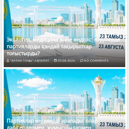
Экология, медицина және өндіріс: өңірлерде
партияларды қандай тақырыптар
тоғыстырды?
"ҚҰЛАН ТАҢЫ" АҚПАРАТ.
05.08.2026
NO COMMENTS
Партиялар өңірлерді аралады: олар
дәрігерлермен, жұмысшылармен,