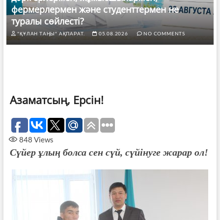
фермерлермен және студенттермен не
туралы сөйлесті?
"ҚҰЛАН ТАҢЫ" АҚПАРАТ.
05.08.2026
NO COMMENTS
Азаматсың, Ерсін!
848
Views
Сүйер ұлың болса сен сүй, сүйінуге жарар ол!