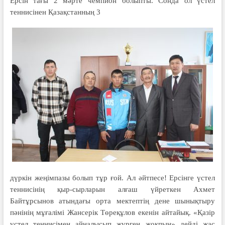
Ерсін тағы 2 мәрте чемпион болыпты. Сон­да ол үстел
теннисінен Қазақс­тан­ның 3
дүркін жеңімпазы болып тұр ғой. Ал әйтпесе! Ерсінге үстел
теннисінің қыр-сырларын алғаш үйреткен Ахмет
Байтұрсынов атындағы орта мектептің дене шынықтыру
пәнінің мұғалімі Жансерік Төреқұлов екенін айтайық. «Қазір
үстел теннисімен айналы­сып жүрген жоқ­пын» дейді жас