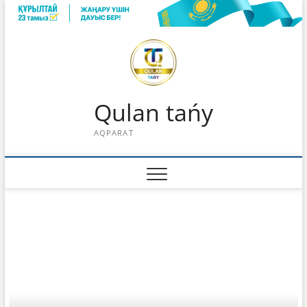
Skip
to
content
Qulan tańy
AQPARAT