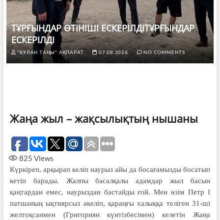
ТҰРҒЫНДАР ӨТІНІШІ ЕСКЕРІЛДІТҰРҒЫНДАР
ЕСКЕРІЛДІ
"ҚҰЛАН ТАҢЫ" АҚПАРАТ.
07.08.2026
NO COMMENTS
Жаңа жыл – жақсылықтың нышаны
825
Views
Күркіреп, арқырап келіп наурыз айы да босағамызды босатып
кетіп барады. Жалпы басалқалы адамдар жыл басын
қаңтардан емес, наурыздан бастайды ғой. Мен өзім Петр І
патшаның ықтиярсыз әкеліп, қараңғы халыққа теліген 31-ші
желтоқсанмен (Григориян күнтізбесімен) келетін Жаңа