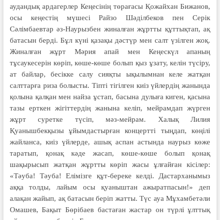
аудандық ардагерлер Кеңесінің төрағасы Қожайхан Бижанов,
осы кеңестің мүшесі Райзо Шәділбеков пен Серік
Сәлімбаевтар әз-Наурызбен жиналған жұртты құттықтап, ақ
батасын берді.
Бұл күні қазақы дәстүр мен салт үзілген жоқ.
Жиналған жұрт Мәрия апай мен Кеңескүл апаның
тұсаукесерін көріп, көше-көше болып қыз ұзату, келін түсіру,
ат байлар, бесікке салу сияқты ықылымнан келе жатқан
салттарға риза болысты. Тіпті тігілген киіз үйлердің жанында
қолына қалқан мен найза ұстап, басына дулыға киген, қасына
тазы ерткен жігіттердің жанына келіп, мейрамдап жүрген
жұрт суретке түсіп, мәз-мейрам. Халық Лилия
Қуанышбекқызы ұйымдастырған концертті тыңдап, көңілі
жайланса, киіз үйлерде, ашық аспан астында наурыз көже
таратып, қонақ кәде жасап, көше-көше болып қонақ
шақырысып жатқан жұртты көріп жасы ұлғайған кісілер:
«Тәуба! Тәуба! Елімізге құт-береке келді. Дастарханымыз
аққа толды, лайым осы қуаныштан ажыратпасын!» деп
алақан жайып, ақ батасын беріп жатты.
Түс ауа Мұхамбетәли
Омашев, Бақыт Бөрібаев бастаған жастар он түрлі ұлттық