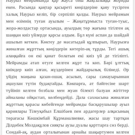
Наурыз мейрамында қар жауса оны жақсылыққа жориды
екен. Расында қаңтар қасыреті көңілдеріне қаяу түсірген
халық Наурыз келіп, бір серпіліп қалды. Наурыз мейрамын
мен өзімнің туған ауылым – Жаңатұрмыста туған-туыс,
жора-жолдастар ортасында, ауылдың төр жағына тігілген ақ
шаңқан киіз үйлерде қарсы алдым. Бұл күні аспан да шайдай
ашылып кеткен. Көктеу де масатыдай құлпырып, Наурызға
жиналған жұрттың көңілдерін көтеріп-ақ тұрды. Тегі ашық
алаңқайға он екі қанат болатын екі киіз үй де тігіліпті.
Мейрамды атап өтуге келген жұрт та көп. Бәрі ұлттық
киімдер киіп алған, жүздерінен жайдарылық білінеді. Әр
үйдің маңына қазан-ошақ асылып, сары самауырыннан
ақшулан түтін будақтайды. Көкпарға, ат бәйгесіне шарт
түйініп келген бозбала мен жуан білекті балуан жігіттер
айналаны ойқастап, көлбеңдейді.
Дала сахнасына жиналған
жұрттың қарасы көбейгенде мейрам­ды басқарушылар ауыл
қариялары Тілеуқабыл Елшібаев пен ардагерлер алқасының
төрағасы Көшкімбай Құрманалиевке, жасы шау тартқан
Ділдәбек Молдақұлов сияқты аузы дуалы қарттарға сөз берді.
Сондай-ақ, аудан орталығынан арнайы шақыртумен келген