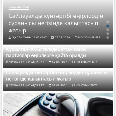
ЖАҢАЛЫҚТАР
Сайлауалды күнтәртібі өңірлердің
сұранысы негізінде қалыптасып
жатыр
"ҚҰЛАН ТАҢЫ" АҚПАРАТ.
07.08.2026
NO COMMENTS
Құрылтай-2026: теледебаттан кейін
партиялар өңірлерге қайта оралды
"ҚҰЛАН ТАҢЫ" АҚПАРАТ.
07.08.2026
NO COMMENTS
Сайлауалды күнтәртібі өңірлердің сұранысы
негізінде қалыптасып жатыр
"ҚҰЛАН ТАҢЫ" АҚПАРАТ.
07.08.2026
NO COMMENTS