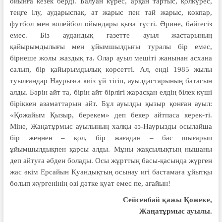
ойынға кезек берді. Балуан күрес, арқан тартыс, қолкүрес,
теңге ілу, аударыспақ, ат жарыс пен тай жарыс, көкпар,
футбол мен волейбол ойын­да­ры қыза түсті. Әрине, бәйгесіз
емес. Біз аудандық газетте ауыл жастарының
қайырымдылығы мен ұйымшылдығы туралы бір емес,
бірнеше жолы жаздық та. Олар ауыл мешіті жанынан асхана
салып, бір қайырымдылық көрсетті. Ал, енді 1985 жылы
туылғандар Наурызға киіз үй тігіп, ауылдастарының батасын
алды. Бәрін айт та, бірін айт бірлігі жарасқан елдің білек күші
біріккен азаматтарын айт. Бұл ауылды қызыр қонған ауыл:
«Қожайым Қызыр, берекем» деп бекер айтпаса керек-ті.
Міне, Жаңатұрмыс ауылының хал­қы әз-Наурызды осылайша
бір жең­нен – қол, бір жағадан – бас шығарып
ұйымшылдықпен қарсы алды. Мұны жақсылықтың нышаны
деп айтуға әбден болады. Осы жұрттың басы-қасында жүрген
жас әкім Ерсайын Қуандықтың осынау игі бастамаға ұйытқы
болып жүргенінің өзі дәтке қуат емес пе, ағайын!
Сейсенбай қажы Қожеке,
Жаңатұрмыс ауылы.