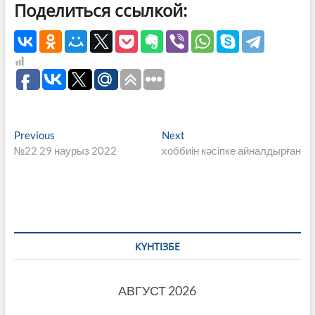
Поделиться ссылкой:
Навигация
Previous
Next
Previous
Next
post:
post:
№22 29 наурыз 2022
хоббиін кәсіпке айналдырған
по
записям
КҮНТІЗБЕ
АВГУСТ 2026