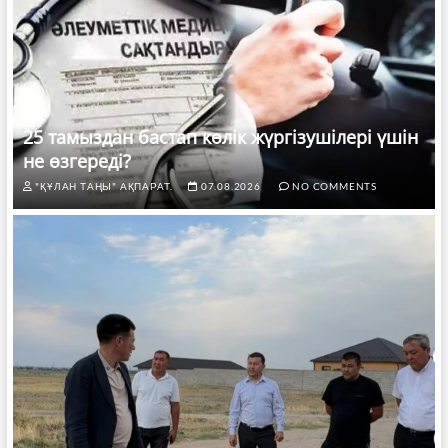
25 тамыздан бастап көлік жүргізушілері үшін
не өзгереді?
"ҚҰЛАН ТАҢЫ" АҚПАРАТ.
07.08.2026
NO COMMENTS