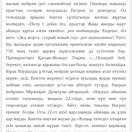
жылын мейрам деп санамайтын кісімін. Онымды жақында
орыстың сатирик жазушысы Петров та дәлелдеді. Ол
теледидар арқылы берген сұхбатында жалпақ жұртқа
мәлімдеп: «Петр І дейін біз, орыстар Жаңа жылды март
айында қарсы алған екенбіз» деп мойындады.
Ендеше, біз
неге: «Дед мороз, старый новый год» деп шашыламыз? Тіпті,
бір жылдары аудан орталығына орнатылған зәулім шыршаға
750 мың теңге қаржы жұмсалғанын да естігенім бар.
Президентіміз Қасым-Жомарт Тоқаев «…Осындай бей-
берекет, көл-көсір қаржыны бостан-босқа шашуға болмайды.
Бірақ Наурызды ұлттық мейрам ретінде кеңінен атап өтуіміз
керек» деді. Көктем мерекесі әсіресе ауылдық жерде ерекше
кейіпке еніп, көпшілікті аста-төк әбігерге түсірді. Наурыз
мейрамы Міржақып Дулатұлы айтқандай, «Наурыз айының
ескіше тоғызында, жаңаша 22-сінде, яғни күн мен түн
теңескенде аталып өтіледі». Айту ләзім, биылғы Наурыз
ерекше болды. Осы 22-сі күні қарсаңында аймаққа ақ ұлпа
қар жауды. Көктен жауған жауын да «Қоңыр төбеде» отырған
ескі қонысқа аямай нұрын төкті. Әдетте, көнекөз қариялар