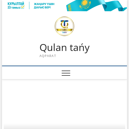
Skip
to
content
Qulan tańy
AQPARAT