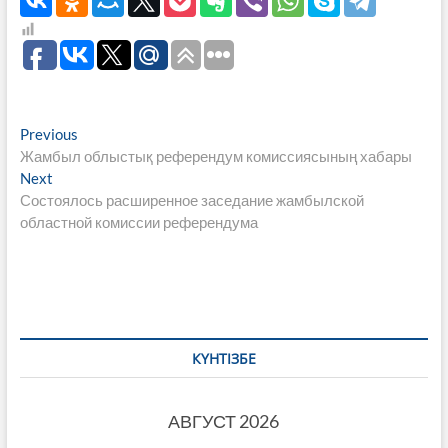
Навигация
Previous
Previous
post:
Жамбыл облыстық референдум комиссиясының хабары
по
Next
Next
записям
post:
Состоялось расширенное заседание жамбылской
областной комиссии референдума
КҮНТІЗБЕ
АВГУСТ 2026