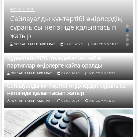
ЖАҢАЛЫҚТАР
Сайлауалды күнтәртібі өңірлердің
сұранысы негізінде қалыптасып
жатыр
"ҚҰЛАН ТАҢЫ" АҚПАРАТ.
07.08.2026
NO COMMENTS
Құрылтай-2026: теледебаттан кейін
партиялар өңірлерге қайта оралды
"ҚҰЛАН ТАҢЫ" АҚПАРАТ.
07.08.2026
NO COMMENTS
Сайлауалды күнтәртібі өңірлердің сұранысы
негізінде қалыптасып жатыр
"ҚҰЛАН ТАҢЫ" АҚПАРАТ.
07.08.2026
NO COMMENTS