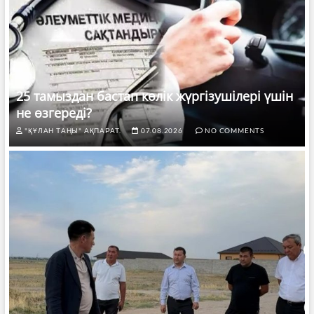
25 тамыздан бастап көлік жүргізушілері үшін
не өзгереді?
"ҚҰЛАН ТАҢЫ" АҚПАРАТ.
07.08.2026
NO COMMENTS