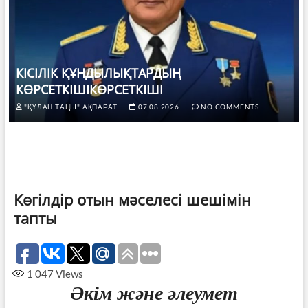
КІСІЛІК ҚҰНДЫЛЫҚТАРДЫҢ
КӨРСЕТКІШІКӨРСЕТКІШІ
"ҚҰЛАН ТАҢЫ" АҚПАРАТ.
07.08.2026
NO COMMENTS
Көгілдір отын мәселесі шешімін
тапты
1 047
Views
Әкім және әлеумет