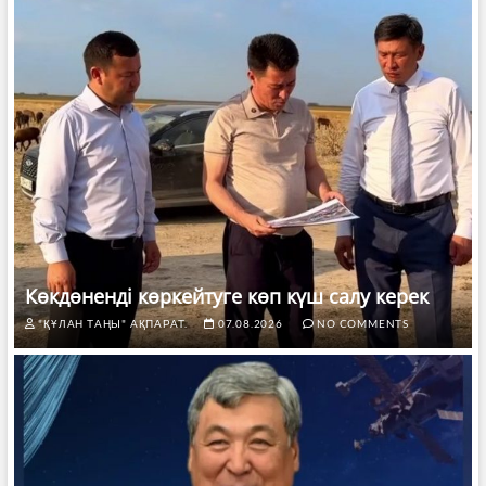
Көкдөненді көркейтуге көп күш салу керек
"ҚҰЛАН ТАҢЫ" АҚПАРАТ.
07.08.2026
NO COMMENTS