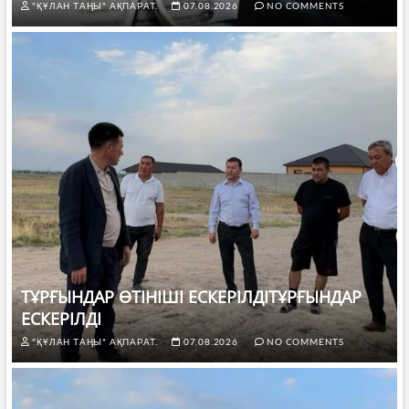
"ҚҰЛАН ТАҢЫ" АҚПАРАТ.
07.08.2026
NO COMMENTS
ТҰРҒЫНДАР ӨТІНІШІ ЕСКЕРІЛДІТҰРҒЫНДАР
ЕСКЕРІЛДІ
"ҚҰЛАН ТАҢЫ" АҚПАРАТ.
07.08.2026
NO COMMENTS