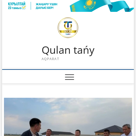
Skip
to
content
Qulan tańy
AQPARAT