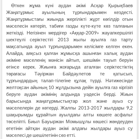
Өткен жұма күні аудан әкімі Асқар Қырықбаев
Жаңатұрмыс ауылының тұрғындарымен кездесті.
Жаңатұрмыстағы жиында жергілікті жұрт көгілдір отын
мәселесін көтеріп, табиғи газды күте-күте көз талғанын
жеткізді. Негізінен мердігер «Аққар-2009» жауапкершілігі
шектеулі серіктестігі 2013 жылы ауылға газ тарту
мақсатында ауыл тұрғындарымен келісімге келген екен.
Алайда, аяқсыз қалған жұмысқа ашынған халық аудан
әкіміне мәселенің мәнісін айтып, шешімін тауып беруін
өтінсе керек. Жиынға жоғарыда аталған серіктестіктің
төрағасы Тәуіржан Байдәулетов те қатысып,
тұрғындардың талап-тілегіне құлақ түрді. Нәтижесінде
желтоқсан айының 10 жұлдызына дейін ауылға газ кіргізіп
беруге аудан әкімінің алдында уәдесін берді. Жиын
барысында жаңатұрмыстықтар жол және ауыз су
мәселелерін де көтерді. Жалпы 2013-2017 жылдары 9,2
шақырымды құрайтын ауылдағы алты көшеге асфальт
төселіпті. Биыл Бауыржан Момышұлы көшесі жөндеуден
өтетінін айтқан аудан әкімі алдағы жылдары ауыз су
мәселесі де шешілетінін сөз етті.