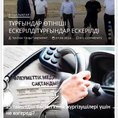
ЖАҢАЛЫҚТАР
ТҰРҒЫНДАР ӨТІНІШІ
ЕСКЕРІЛДІТҰРҒЫНДАР ЕСКЕРІЛДІ
"ҚҰЛАН ТАҢЫ" АҚПАРАТ.
07.08.2026
NO COMMENTS
25 тамыздан бастап көлік жүргізушілері үшін
не өзгереді?