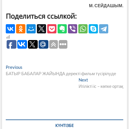
М. СЕЙДАШЫМ.
Поделиться ссылкой:
Навигация
Previous
Previous
post:
БАТЫР БАБАЛАР ЖАЙЫНДА деректі фильм түсірілуде
по
Next
Next
записям
post:
Игілікті іс – көпке ортақ
КҮНТІЗБЕ