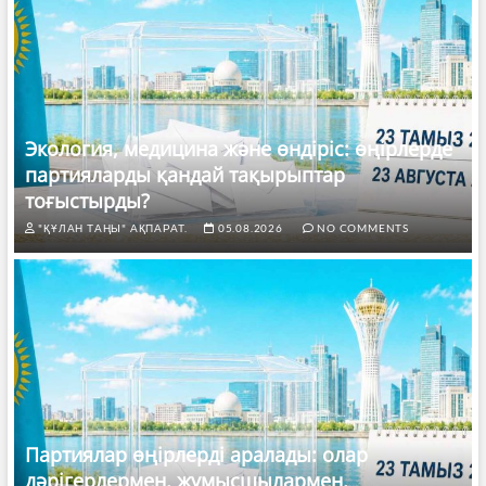
Экология, медицина және өндіріс: өңірлерде
партияларды қандай тақырыптар
тоғыстырды?
"ҚҰЛАН ТАҢЫ" АҚПАРАТ.
05.08.2026
NO COMMENTS
Партиялар өңірлерді аралады: олар
дәрігерлермен, жұмысшылармен,