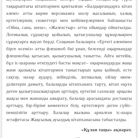
тақырыптағы кітаптармен қамтыл­ған «Балдырғандарға кітап
әлемі» атты көрме версинажға шолу жасалы­нып, халық
ертегілерінің сюжет­тері мен кейіпкерлерімен байланысты
«Ой­на, сана, шеш», «Жалғастыр» ат­ты ойындар ойнатылды.
Логи­калық сұрақтар қойылып, қатысу­шылар құмарлықпен
сұрақтарға жауап берді. Соңынан балаларға «Ертегі әлемімен
бірге өсеміз» атты флешмоб биі ұнап, белсенді оқырмандар
флешмобқа қатысып, қызығушылық таныт­ты. Айта кетейік,
бұл іс-шараны өткізудегі басты мақсат– оқырмандарды жаңа
және қызықты кітаптармен таныстырып қана қоймай, есте
сақтау, назар ау­дару, зейінділік, логикалық ойлау икем­
діліктерін дамыту, балаларды кітап­хана­ға тарту, кітап оқуға
деген қызығушылықтарын арттыру, ертегіні сах­на­лау арқылы
жақсы мен жаманды ажыр­ату, балалар арасындағы достықты
арттыру, бір-біріне көмектесе білу, ертегі­лер­ге деген сүйіс­
пен­шілі­гін арт­тыру. Балалар жылына арналған іс-шара
эстафетасы Жақсылық ауыл­дық кітап­ханасына табысталды.
«Құлан таңы» ақпарат.