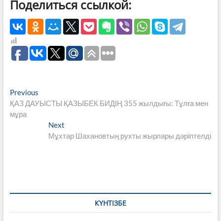
Поделиться ссылкой:
Навигация
Previous
Previous
post:
ҚАЗ ДАУЫСТЫ ҚАЗЫБЕК БИДІҢ 355 жылдығы: Тұлға мен
по
мұра
записям
Next
Next
post:
Мұхтар Шахановтың рухты жырлары дәріптелді
КҮНТІЗБЕ