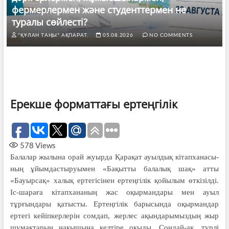
фермерлермен және студенттермен не
туралы сөйлесті?
"ҚҰЛАН ТАҢЫ" АҚПАРАТ.
05.08.2026
NO COMMENTS
Ерекше форматтағы ертеңгілік
578
Views
Балалар жылына орай жуырда Қарақат ауылдық кітап­хана­сы­
ның ұйымдастыруымен «Бақытты бала­лық шақ» атты
«Бауырсақ» халық ертегі­сінен ертеңгілік қойылым өт­кізілді.
Іс-шараға кітап­хананың жас оқыр­ман­дары мен ауыл
тұрғындары қатыс­ты. Ертең­­гі­лік барысында оқыр­мандар
ертегі кейіпкерлерін сом­дап, жерлес ақындарымыздың жыр
шумақтарын нақы­шы­на келтіре оқыды. Сондай-ақ, түрлі