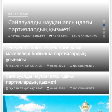
ЖАҢАЛЫҚТАР
Сайлауалды науқан аясындағы
партиялардың қызметі
"ҚҰЛАН ТАҢЫ" АҚПАРАТ.
06.08.2026
NO COMMENTS
Теледебат: білім, еңбек және даму
мәселелері бойынша партиялардың
ұсынысы
"ҚҰЛАН ТАҢЫ" АҚПАРАТ.
06.08.2026
NO COMMENTS
Сайлауалды науқан аясындағы
партиялардың қызметі
"ҚҰЛАН ТАҢЫ" АҚПАРАТ.
06.08.2026
NO COMMENTS