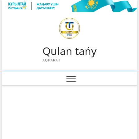
Skip
to
content
Qulan tańy
AQPARAT