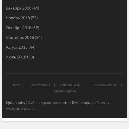
Декабрь 2018
(49)
Ноябрь 2018
(73)
Октябрь 2018
(59)
Сентябрь 2018
(54)
Август 2018
(44)
Июль 2018
(33)
Негізгі
Газет тарихы
ONLINA ГАЗЕТ
Бізбен байланыс
Редакция құрамы
Qulan tańy
| Сайтты құрастырған:
ABB
|
Құлан таңы
| © Барлық
құқықтар қорғалған