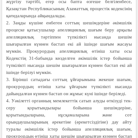
жүргізу тәртібі, егер осы бапта өзгеше белгіленбесе,
Қазақстан Республикасының Азамат­тық процес­тік кодексінің
қағидаларында айқын­далады.
2. Заңды күшіне енбеген соттың шешімдеріне әкімшілік
процеске қатысушылар апелляциялық шағым беру арқылы
апелляциялық тәртіппен түпкілікті нысанда шешім
шығарылған күннен бастап екі ай ішінде шағым жасауы
мүмкін. Прокурордың апелля­циялық өтініш хаты осы
Кодекстің 31-бабында көзделген әкімшілік істер бойынша
түпкілікті нысанда шешім шығарылған күннен бастап екі ай
ішінде берілуі мүмкін.
3. Бірінші сатыдағы соттың ұйғары­мына жекеше шағым,
прокурордың өтініш хаты ұйғарым түпкілікті нысанда
дайындалған күннен бастап он жұмыс күні ішінде беріледі.
4. Уәкілетті органның мемлекеттік сат­ып алу­ды өткізуді тек­
серу қорытын­дылары бойынша шешімдеріне,
қорытындыларына, нұсқамаларына және сот
орындаушыларының әрекетіне (әрекетсіздігіне) дау айту
туралы әкім­шілік істер бойынша апелляциялық шағым,
прокурордың өтініш хаты шешім шығарылған күннен бастап