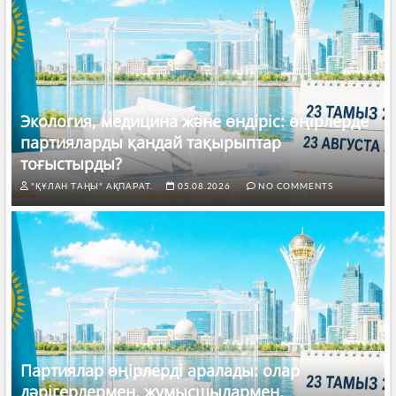
Экология, медицина және өндіріс: өңірлерде
партияларды қандай тақырыптар
тоғыстырды?
"ҚҰЛАН ТАҢЫ" АҚПАРАТ.
05.08.2026
NO COMMENTS
Партиялар өңірлерді аралады: олар
дәрігерлермен, жұмысшылармен,