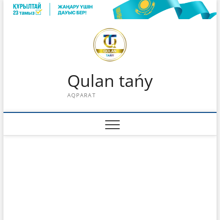
Skip
to
content
Qulan tańy
AQPARAT