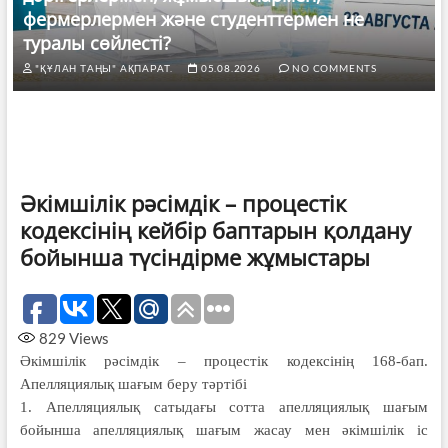
фермерлермен және студенттермен не
туралы сөйлесті?
"ҚҰЛАН ТАҢЫ" АҚПАРАТ.
05.08.2026
NO COMMENTS
Әкімшілік рәсімдік – процестік
кодексінің кейбір баптарын қолдану
бойынша түсіндірме жұмыстары
829
Views
Әкімшілік рәсімдік – процестік кодексінің 168-бап.
Апелляциялық шағым беру тәртібі
1. Апелляциялық сатыдағы сотта апелляциялық шағым
бойынша апел­ляциялық шағым жасау мен әкім­шілік іс