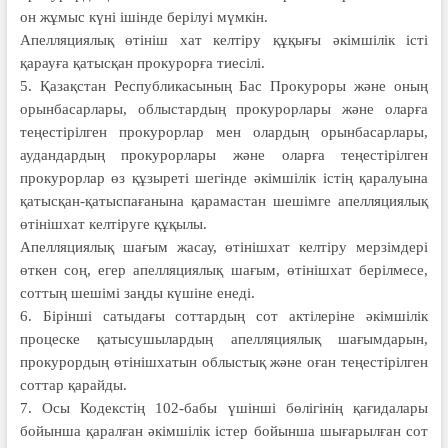
он жұмыс күні ішінде берілуі мүмкін.
Апелляциялық өтініш хат келтіру құқығы әкімшілік істі
қарауға қатысқан прокурорға тиесілі.
5. Қазақстан Республикасының Бас Прокуроры және оның
орынбасарлары, облыстардың прокурорлары және оларға
теңестірілген прокурорлар мен олардың орынбасарлары,
аудандардың прокурорлары және оларға теңес­тірілген
прокурорлар өз құзыреті шегін­де әкімшілік істің қаралуына
қатысқан-қатыспағанына қарамастан шешімге апел­ляциялық
өтінішхат келтіруге құқылы.
Апелляциялық шағым жасау, өтінішхат келтіру мерзімдері
өткен соң, егер апелляциялық шағым, өтінішхат берілмесе,
соттың шешімі заңды күшіне енеді.
6. Бірінші сатыдағы соттардың сот актілеріне әкімшілік
процеске қатысу­шылардың апелляциялық шағымдарын,
прокурордың өтінішхатын облыстық және оған теңестірілген
соттар қарайды.
7. Осы Кодекстің 102-бабы үшінші бөлігінің қағидалары
бойынша қаралған әкімшілік істер бойынша шығарылған сот