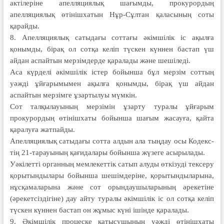
акті­леріне апелляция­лық шағым­ды, прокурордың
апелляциялық өтініш­хатын Нұр-Сұлтан қаласының соты
қарайды.
8. Апелляциялық сатыдағы соттағы әкімшілік іс ақылға
қонымды, бірақ ол сотқа келіп түскен күннен бастап үш
айдан аспайтын мерзімдерде қаралады және шешіледі.
Аса күрделі әкімшілік істер бойын­ша бұл мерзім соттың
уәжді ұйғары­мымен ақылға қонымды, бірақ үш айдан
аспайтын мерзімге ұзартылуы мүмкін.
Сот талқылауының мерзімін ұзар­ту туралы ұйғарым
прокурордың өтініш­хаты бойынша шағым жасауға, қайта
қаралу­ға жатпайды.
Апелляция­лық сатыдағы сот­та ал­­дын ала тыңдау осы Кодекс­
тің 21-тарауының қағидалары бойынша жүзеге асырылады.
Уәкілетті органның мем­лекет­тік сатып алуды өткізуді тексеру
қорытын­дылары бойынша шешімдеріне, қорытын­дыларына,
нұсқамаларына және сот орындаушыларының әреке­тіне
(әрекетсіздігіне) дау айту туралы әкімшілік іс ол сотқа келіп
түскен күн­нен бастап он жұмыс күні ішінде қаралады.
9. Әкімшілік процеске қатысушының уәжді өтінішхаты