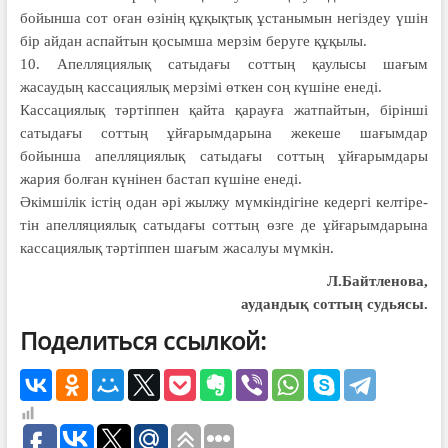
бойынша сот оған өзінің құқықтық ұстанымын негіздеу үшін
бір айдан аспайтын қосымша мерзім беруге құқылы.
10. Апелляциялық сатыдағы соттың қаулысы шағым
жасаудың кассациялық мерзімі өткен соң күшіне енеді.
Кассациялық тәртіппен қайта қарауға жатпайтын, бірінші
сатыдағы соттың ұйғарымдарына жекеше шағымдар
бойынша апелляциялық сатыдағы соттың ұйғарымдары
жария болған күнінен бастап күшіне енеді.
Әкімшілік істің одан әрі жылжу мүмкін­дігіне кедергі кел­тіре­
тін апелляция­лық сатыдағы соттың өзге де ұйғарым­дарына
кассациялық тәртіп­пен шағым жасалуы мүмкін.
Л.Байтленова,
аудандық соттың судьясы.
Поделиться ссылкой: