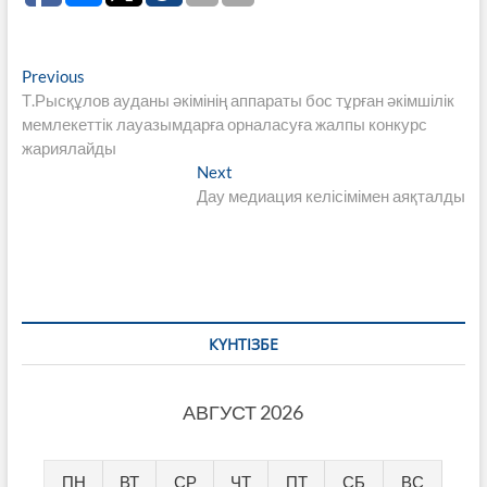
Навигация
Previous
Previous
post:
Т.Рысқұлов ауданы әкімінің аппараты бос тұрған әкімшілік
по
мемлекеттік лауазымдарға орналасуға жалпы конкурс
записям
жариялайды
Next
Next
post:
Дау медиация келісімімен аяқталды
КҮНТІЗБЕ
АВГУСТ 2026
ПН
ВТ
СР
ЧТ
ПТ
СБ
ВС