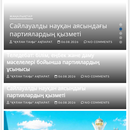
ЖАҢАЛЫҚТАР
Сайлауалды науқан аясындағы
партиялардың қызметі
"ҚҰЛАН ТАҢЫ" АҚПАРАТ.
06.08.2026
NO COMMENTS
Теледебат: білім, еңбек және даму
мәселелері бойынша партиялардың
ұсынысы
"ҚҰЛАН ТАҢЫ" АҚПАРАТ.
06.08.2026
NO COMMENTS
Сайлауалды науқан аясындағы
партиялардың қызметі
"ҚҰЛАН ТАҢЫ" АҚПАРАТ.
06.08.2026
NO COMMENTS