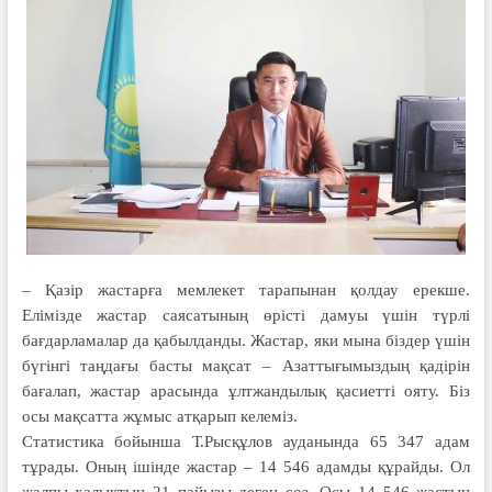
– Қазір жастарға мемлекет тарапынан қолдау ерекше.
Елімізде жастар саясатының өрісті дамуы үшін түрлі
бағдарламалар да қабылданды. Жастар, яки мына біздер үшін
бүгінгі таңдағы басты мақсат – Азаттығымыздың қадірін
бағалап, жастар арасында ұлтжандылық қасиетті ояту. Біз
осы мақсатта жұмыс атқарып келеміз.
Статистика бойынша Т.Рысқұлов ауданында 65 347 адам
тұрады. Оның ішінде жастар – 14 546 адамды құрайды. Ол