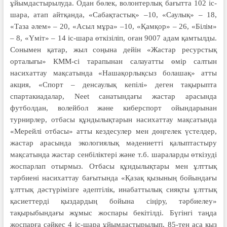
ұйымдастырылуда. Одан бөлек, волонтерлық бағытта 102 іс-
шара, атап айтқанда, «Сабақтастық» –10, «Саулық» – 18,
«Таза әлем» – 20, «Асыл мұра» –10, «Қамқор» – 26, «Білім»
– 8, «Үміт» – 14 іс-шара өткізіліп, оған 9007 адам қамтылды.
Сонымен қатар, жыл соңына дейін «Жастар ресурстық
орталығы» КММ-сі тарапынан салауатты өмір салтын
насихаттау мақсатында «Нашақорлықсыз болашақ» атты
акция, «Спорт – денсаулық кепілі» деген тақырыпта
спартакиадалар, Neet санатындағы жастар арасында
футболдан, волейбол және киберспорт ойындарынан
турнирлер, отбасы құндылықтарын насихаттау мақсатында
«Мерейлі отбасы» атты кездесулер мен дөңгелек үстелдер,
жастар арасында экологиялық мәдениетті қалыптастыру
мақсатында жастар сенбіліктері және т.б. шараларды өткізуді
жоспарлап отырмыз. Отбасы құндылықтары мен ұлттық
тәрбиені насихаттау бағытында «Қазақ қызының бойындағы
ұлттық дәстүрімізге әдептілік, инабаттылық сияқ­ты ұлттық
қасиет­тер­ді қыздардың бойына сіңіру, тәрбиелеу»
тақырыбындағы жұмыс жоспары бекітілді. Бүгінгі таңда
жоспарға сәйкес 4 іс-шара ұйымдастырылып, 85-тен аса қыз