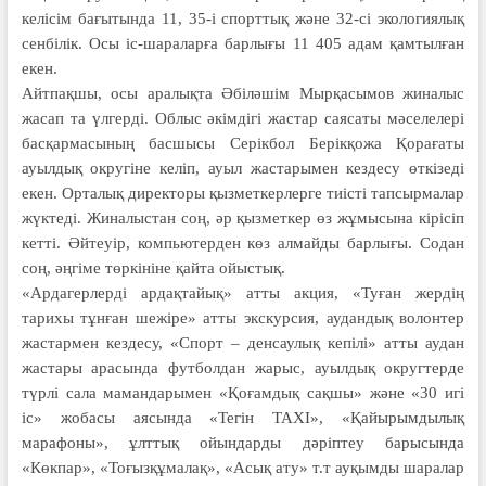
келісім бағытында 11, 35-і спорттық және 32-сі экологиялық
сенбілік. Осы іс-шараларға барлығы 11 405 адам қамтылған
екен.
Айтпақшы, осы аралықта Әбіләшім Мырқасымов жиналыс
жасап та үлгерді. Облыс әкімдігі жастар саясаты мәселелері
басқармасының басшысы Серікбол Берікқожа Қорағаты
ауылдық округіне келіп, ауыл жастарымен кездесу өткізеді
екен. Орталық директоры қызметкерлерге тиісті тапсырмалар
жүктеді. Жиналыстан соң, әр қызметкер өз жұмысына кірісіп
кетті. Әйтеуір, компьютерден көз алмайды барлығы. Содан
соң, әңгіме төркініне қайта ойыстық.
«Ардагерлерді ардақтайық» атты акция, «Туған жердің
тарихы тұнған шежіре» атты экскурсия, аудандық волонтер
жастармен кездесу, «Спорт – денсаулық кепілі» атты аудан
жастары арасында футболдан жарыс, ауылдық округтерде
түрлі сала мамандарымен «Қоғамдық сақшы» және «30 игі
іс» жобасы аясында «Тегін ТАХІ», «Қайырымдылық
марафоны», ұлттық ойындарды дәріптеу барысында
«Көкпар», «Тоғызқұмалақ», «Асық ату» т.т ауқымды шаралар