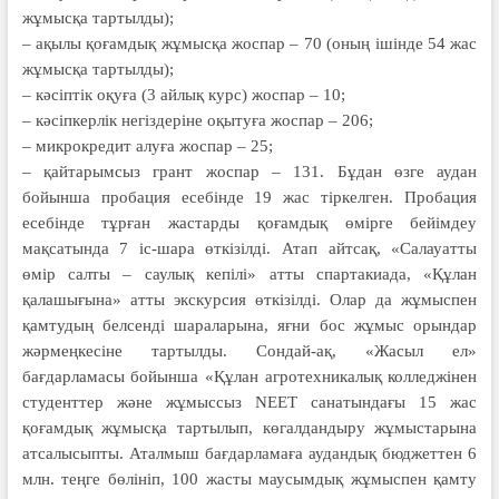
жұмысқа тартылды);
– ақылы қоғамдық жұмысқа жоспар – 70 (оның ішінде 54 жас
жұмысқа тартылды);
– кәсіптік оқуға (3 айлық курс) жоспар – 10;
– кәсіпкерлік негіздеріне оқытуға жоспар – 206;
– микрокредит алуға жоспар – 25;
– қайтарымсыз грант жоспар – 131. Бұдан өзге аудан
бойынша пробация есебінде 19 жас тіркелген. Пробация
есебінде тұрған жастарды қоғамдық өмірге бейімдеу
мақсатында 7 іс-шара өткізілді. Атап айтсақ, «Салауатты
өмір салты – саулық кепілі» атты спартакиада, «Құлан
қалашығына» атты экскурсия өткізілді. Олар да жұмыспен
қамтудың белсенді шараларына, яғни бос жұмыс орындар
жәрмеңкесіне тартылды. Сондай-ақ, «Жасыл ел»
бағдарламасы бойынша «Құлан агротехникалық колледжінен
студенттер және жұмыссыз NEET санатындағы 15 жас
қоғамдық жұмысқа тартылып, көгалдандыру жұмыстарына
атсалысыпты. Аталмыш бағдарламаға аудандық бюджеттен 6
млн. теңге бөлініп, 100 жасты маусымдық жұмыспен қамту