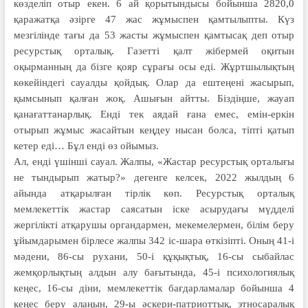
көзделіп отыр екен. 6 ай қорытындысы бойынша 2820,0
қаражатқа әзірге 47 жас жұмыспен қамтылыпты. Күз
мезгілінде тағы да 53 жасты жұмыспен қамтысақ деп отыр
ресурстық орталық. Газетті қалт жібермей оқитын
оқырманның да бізге қояр сұрағы осы еді. Жұртшылықтың
көкейіндегі сауалды қойдық. Олар да ештеңені жасырып,
қымсынып қалған жоқ. Ашығын айтты. Біздіңше, жауап
қанағаттанарлық. Енді тек аядай ғана емес, емін-еркін
отырып жұмыс жасайтын кеңдеу нысан болса, тіпті қатып
кетер еді… Бұл енді өз ойымыз.
Ал, енді үшінші сауал. Жалпы, «Жастар ресурстық орталығы
не тындырып жатыр?» дегенге келсек, 2022 жылдың 6
айында атқарылған тірлік көп. Ресурстық орталық
мемлекеттік жастар саясатын іске асырудағы мүдделі
жергілікті атқарушы органдармен, мекемелермен, білім беру
ұйымдарымен бірлесе жалпы 342 іс-шара өткізіпті. Оның 41-і
мәдени, 86-сы рухани, 50-і құқықтық, 16-сы сыбайлас
жемқорлықтың алдын алу бағытында, 45-і психологиялық
кеңес, 16-сы діни, мемлекеттік бағдарламалар бойынша 4
кеңес беру алаңын, 29-ы әскери-патриоттық, этносаралық