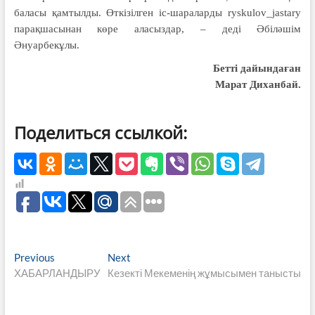
баласы қамтылды. Өткізілген іс-шараларды ryskulov_jastary
парақшасынан көре аласыздар, – деді Әбіләшім
Әнуарбекұлы.
Бетті дайындаған
Марат Диханбай.
Поделиться ссылкой:
Навигация
Previous
Next
Previous
Next
post:
post:
ХАБАРЛАНДЫРУ
Кезекті Мекеменің жұмысымен танысты
по
записям