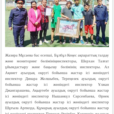
Жазира Мұсаева бас есепші, Бұлбұл Кеңес ақпараттық талдау
және мониторинг бөлімініңинспекторы, Шерхан Талғат
ұйымдастыру және бақылау бөлімінің инспекторы. Ал
Ақниет ауылдық округі бойынша жастар ісі жөніндегі
инспектор Динара Жолшыбек, Тереңөзек ауылдық округі
бойынша жастар ісі жөніндегі инспектор Ұлжан
Джангарашева, Ақыртөбе ауылдық округі бойынша жастар
ісі жөніндегі инспектор Нышанкүл Сәрсенбаева, Өрнек
ауылдық округі бойынша жастар ісі жөніндегі инспектор
Шұғыла Арпилда, Құмарық ауылдық округі бойынша жастар
ісі жөніндегі инспектор Перизат Әшірбек, Көгершін ауылдық