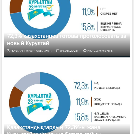
72,3% казахстанцев готовы проголосовать за
новый Курултай
"ҚҰЛАН ТАҢЫ" АҚПАРАТ.
04.08.2026
NO COMMENTS
Қазақстандықтардың 72,3%-ы жаңа