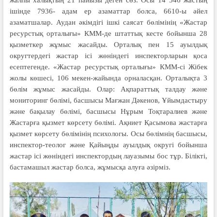
жалпы халықтың 21 пайызы деген сөз. Осы 14 546 жастың
ішінде 7936- адам ер азаматтар болса, 6610-ы әйел
азаматшалар. Аудан әкімдігі ішкі саясат бөлімінің «Жастар
ресурстық орталығы» КММ-де штаттық кесте бойынша 28
қызметкер жұмыс жасайды. Орталық пен 15 ауылдық
округтердегі жастар ісі жөніндегі инспекторларын қоса
есептегенде. «Жастар ресурстық орталығы» КММ-сі Жібек
жолы көшесі, 106 мекен-жайында орналасқан. Орталықта 3
бөлім жұмыс жасайды. Олар: Ақпараттық талдау және
мониторинг бөлімі, басшысы Мағжан Дәкенов, Ұйымдастыру
және бақылау бөлімі, басшысы Нұрым Тоқтаралиев және
Жастарға қызмет көрсету бөлімі. Ақниет Қасымова жастарға
қызмет көрсету бөлімінің психологы. Осы бөлімнің басшысы,
инспектор-теолог және Қайыңды ауылдық округі бойынша
жастар ісі жөніндегі инспектордың лауазымы бос тұр. Білікті,
бастамашыл жастар болса, жұмысқа алуға әзірміз.