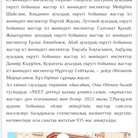
округі бойынша жастар ісі жөніндегі инспектор Мейірбек
Шайслам, Көкдөнен ауылдық округі бойынша жастар ісі
жөніндегі инспектор Нартай Жауын, Луговой ауылдық округі
бойынша жастар ісі жөніндегі инспектор Салтанат Қызай,
Жаңатұрмыс ауылдық округі бойынша жастар ісі жөніндегі
инспектор Ерлан Аманбеков, Абай ауылдық округі бойынша
жастар ісі жөніндегі инспектор Тоқсаба Тоқтасынов, Ақбұлақ
ауылдық округі бойынша жастар ісі жөніндегі инспектор
Данияр Кәдірбек, Қорағаты ауылдық округі бойынша жастар
ісі жөніндегі инспектор Нұргелді Сейтқазы, – дейді Әбіләшім
Мырқасымов. Бұл бірінші сұраққа жауап.
Ал екінші сауалдың төркініне ойысайық. Оны Әбекең былай
түсіндірді. «NEET дегенді қазақы ұғымға салып, «жұмыссыз
жастар» деп атағанымыз жөн болар. 2022 жылы Т.Рысқұлов
ауданы бойынша облыс әкімдігінің жастар саясаты
мәселелері басқармасы статистикалық мәліметтер жүргізіп,
нәтижесінде осы санатқа жататын 935 жас анықталды.