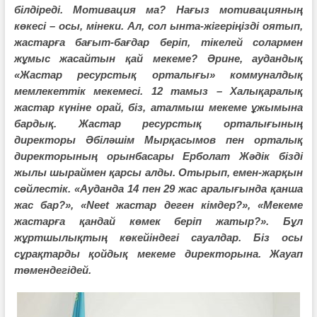
білдіреді. Мотивация ма? Нағыз мотивацияның
көкесі – осы, мінеки. Ал, сол ынта-жігеріңізді оятып,
жастарға бағыт-бағдар беріп, тікелей солармен
жұмыс жасайтын қай мекеме? Әрине, аудандық
«Жастар ресурстық орталығы» коммуналдық
мемлекеттік мекемесі. 12 тамыз – Халықаралық
жастар күніне орай, біз, аталмыш мекеме ұжымына
бардық. Жастар ресурстық орталығының
директоры Әбіләшім Мырқасымов пен орталық
директорының орынбасары Ерболат Жәдік бізді
жылы шыраймен қарсы алды. Отырып, емен-жарқын
сөйлестік. «Ауданда 14 пен 29 жас аралығында қанша
жас бар?», «Neet жастар деген кімдер?», «Мекеме
жастарға қандай көмек беріп жатыр?». Бұл
жұртшылықтың көкейіндегі сауалдар. Біз осы
сұрақтарды қойдық мекеме директорына. Жауап
төмендегідей.