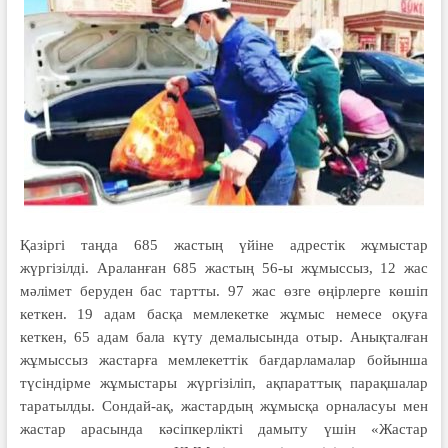
Қазіргі таңда 685 жастың үйіне адрестік жұмыстар
жүргізілді. Араланған 685 жастың 56-ы жұмыссыз, 12 жас
мәлімет беруден бас тартты. 97 жас өзге өңірлерге көшіп
кеткен. 19 адам басқа мемлекетке жұмыс немесе оқуға
кеткен, 65 адам бала күту демалысында отыр. Анықталған
жұмыссыз жастарға мемлекеттік бағдарламалар бойынша
түсіндірме жұмыстары жүргізіліп, ақпараттық парақшалар
таратылды. Сондай-ақ, жастардың жұмысқа орналасуы мен
жастар арасында кәсіпкерлікті дамыту үшін «Жастар