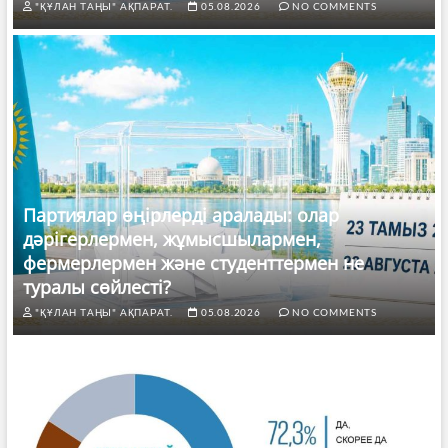
"ҚҰЛАН ТАҢЫ" АҚПАРАТ.
05.08.2026
NO COMMENTS
Партиялар өңірлерді аралады: олар
дәрігерлермен, жұмысшылармен,
фермерлермен және студенттермен не
туралы сөйлесті?
"ҚҰЛАН ТАҢЫ" АҚПАРАТ.
05.08.2026
NO COMMENTS