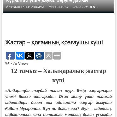
Құрылтай үшін дауыс беруге дайын
"ҚҰЛАН ТАҢЫ" АҚПАРАТ.
04.08.2026
NO COMMENTS
Жастар – қоғамның қозғаушы күші
776
Views
12 тамыз – Халықаралық жастар
күні
«Алдарыңда таудай талап тұр. Өмір заңғарлары
үнемі биікке шығарады. Оған жету үшін талмай
ізденіңдер» деген сөз айтыпты заңғар жазушы
Ғабит Мүсірепов. Бұл не деген сөз? Бұл – ізденсең,
еңбектенсең ғана нәтижеге жетесің деген ұғымды