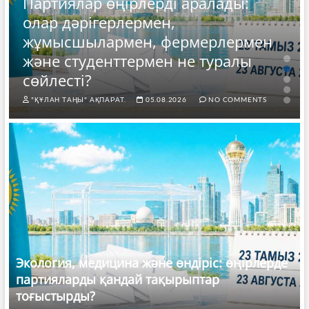
Партиялар өңірлерді аралады:
олар дәрігерлермен,
жұмысшылармен, фермерлермен
және студенттермен не туралы
сөйлесті?
"ҚҰЛАН ТАҢЫ" АҚПАРАТ.
05.08.2026
NO COMMENTS
Экология, медицина және өндіріс: өңірлерде
партияларды қандай тақырыптар
тоғыстырды?