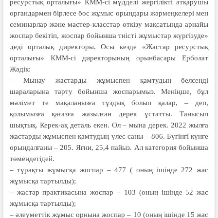
ресурстық орталығы» КММ-сі мүдделі жергілікті атқарушы
органдармен бірлесе бос жұмыс орындары жәрмеңкелері мен
семинарлар және мастер-класстар өткізу мақсатында арнайы
жоспар бекітіп, жоспар бойынша тиісті жұмыстар жүргізуде»
деді орталық директоры. Осы кезде «Жастар ресурстық
орталығы» КММ-сі директорының орынбасары Ерболат
Жәдік:
– Мынау жастарды жұмыспен қамтудың белсенді
шараларына тарту бойынша жоспарымыз. Меніңше, бұл
мәлімет те мақалаңызға тұздық болып қалар, – деп,
қолымызға қағазға жазылған дерек ұстатты. Танысып
шықтық. Керек-ақ деталь екен. Ол – мына дерек. 2022 жылға
жастарды жұмыспен қамтудың үлес саны – 806. Бүгінгі күнге
орындалғаны – 205. Яғни, 25,4 пайыз. Ал категория бойынша
төмендегідей.
– тұрақты жұмысқа жоспар – 477 ( оның ішінде 272 жас
жұмысқа тартылды);
– жастар практикасына жоспар – 103 (оның ішінде 52 жас
жұмысқа тартылды);
– әлеуметтік жұмыс орнына жоспар – 10 (оның ішінде 15 жас